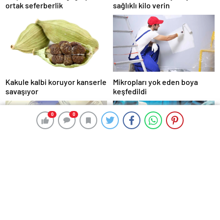
ortak seferberlik
sağlıklı kilo verin
Kakule kalbi koruyor kanserle
Mikropları yok eden boya
savaşıyor
keşfedildi
0
0
0
0
Radyoterapi ile meme
Dizdeki ağrıya ‘tıkaç’la son
dokusu ışınlanıyor
HABER