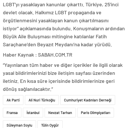
LGBT’yı yasaklayan kanunlar çıkarttı. Türkiye, 25’inci
devlet olacak. Halkımız LGBT propaganda ve
örgütlenmesini yasaklayan kanun çıkartılmasını
istiyor” açıklamasında bulundu. Konuşmaların ardından
Büyük Aile Buluşması mitingine katılanlar Fatih
Saraçhane’den Beyazıt Meydanı’na kadar yürüdü.
Haber Kaynak : SABAH.COM.TR
“Yayınlanan tüm haber ve diğer içerikler ile ilgili olarak
yasal bildirimlerinizi bize iletişim sayfası üzerinden
iletiniz. En kısa süre içerisinde bildirimlerinize geri
dönüş sağlanılacaktır.”
Ak Parti
Ali Nuri Türkoğlu
Cumhuriyet Kadınları Derneği
Fransa
İstanbul
Nevzat Tarhan
Paris Olimpiyatları
Süleyman Soylu
Tülin Oygür