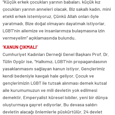
“Küçük erkek çocukları yarının babaları, küçük kız
çocukları yarının anneleri olacak. Biz sakallı kadın, mini
etekli erkek istemiyoruz. Çünkü Allah onları öyle
yaratmadı. Bize doğal olmayanı dayatmak istiyorlar.
LGBT’nin ailemize ve insanlarımıza bulaşmasına izin
vermeyelim” açıklamasında bulundu.
‘KANUN ÇIKMALI’
Cumhuriyet Kadınları Derneği Genel Başkanı Prof. Dr.
Tülin Oygür ise, “Halkımız, LGBT’nin propagandasının
yasaklanmasını sağlayan kanun istiyor. Gençlerimiz
kendi bedeniyle kavgalı hale geliyor. Çocuk ve
gençlerimizin LGBT ile tutsak alınması demek kutsal
aile kurumumuzun ve mili devletin yok edilmesi
demektir. Emperyalist küresel lobiler, yeni bir dünya
oluşturmaya gayret ediyorlar. Bu devasa saldırı
devletin alacağı önlemlerle püskürtülür. 24 devlet