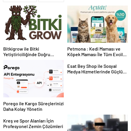
Bitkigrow ile Bitki
Petmona : Kedi Maması ve
Yetiştiriciliğinde Doğru
Köpek Maması İle Tüm Evcil
Ekipman ve Ürün Seçimi
Hayvan Ürünleri
Esat Bey Shop ile Sosyal
Medya Hizmetlerinde Güçlü
Panel Deneyimi
Porego ile Kargo Süreçlerinizi
Daha Kolay Yönetin
Kreş ve Spor Alanları İçin
Profesyonel Zemin Çözümleri