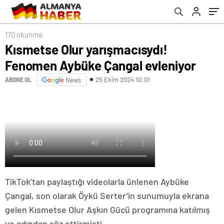
170 okunma
Kısmetse Olur yarışmacısydı!
Fenomen Aybüke Çangal evleniyor
25 Ekim 2024 10:01
ABONE OL
News
TikTok’tan paylaştığı videolarla ünlenen Aybüke
Çangal, son olarak Öykü Serter’in sunumuyla ekrana
gelen Kısmetse Olur Aşkın Gücü programına katılmış
ve adından söz ettirmişti.