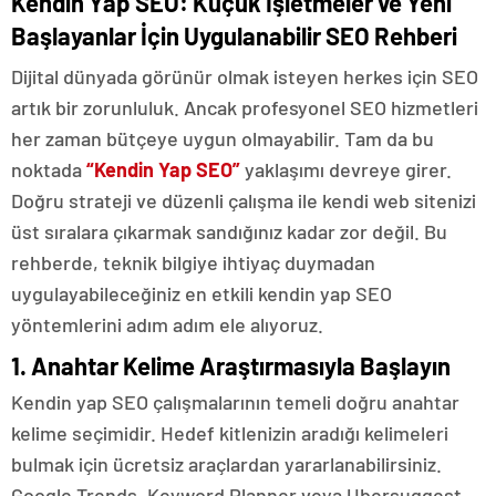
Kendin Yap SEO: Küçük İşletmeler ve Yeni
Başlayanlar İçin Uygulanabilir SEO Rehberi
Dijital dünyada görünür olmak isteyen herkes için SEO
artık bir zorunluluk. Ancak profesyonel SEO hizmetleri
her zaman bütçeye uygun olmayabilir. Tam da bu
noktada
“
Kendin Yap SEO
”
yaklaşımı devreye girer.
Doğru strateji ve düzenli çalışma ile kendi web sitenizi
üst sıralara çıkarmak sandığınız kadar zor değil. Bu
rehberde, teknik bilgiye ihtiyaç duymadan
uygulayabileceğiniz en etkili kendin yap SEO
yöntemlerini adım adım ele alıyoruz.
1. Anahtar Kelime Araştırmasıyla Başlayın
Kendin yap SEO çalışmalarının temeli doğru anahtar
kelime seçimidir. Hedef kitlenizin aradığı kelimeleri
bulmak için ücretsiz araçlardan yararlanabilirsiniz.
Google Trends, Keyword Planner veya Ubersuggest