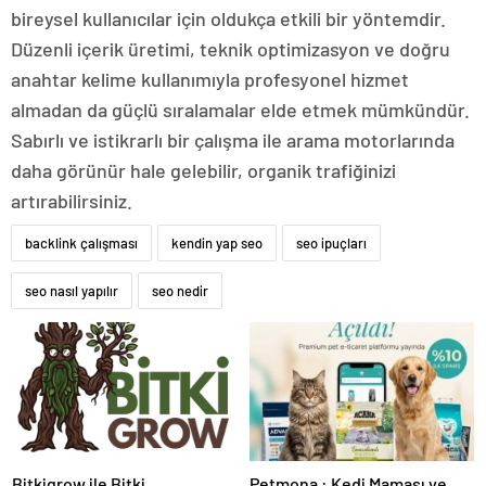
bireysel kullanıcılar için oldukça etkili bir yöntemdir.
Düzenli içerik üretimi, teknik optimizasyon ve doğru
anahtar kelime kullanımıyla profesyonel hizmet
almadan da güçlü sıralamalar elde etmek mümkündür.
Sabırlı ve istikrarlı bir çalışma ile arama motorlarında
daha görünür hale gelebilir, organik trafiğinizi
artırabilirsiniz.
backlink çalışması
kendin yap seo
seo ipuçları
seo nasıl yapılır
seo nedir
Bitkigrow ile Bitki
Petmona : Kedi Maması ve