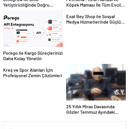
Yetiştiriciliğinde Doğru
Köpek Maması İle Tüm Evcil
Ekipman ve Ürün Seçimi
Hayvan Ürünleri
Esat Bey Shop ile Sosyal
Medya Hizmetlerinde Güçlü
Panel Deneyimi
Porego ile Kargo Süreçlerinizi
Daha Kolay Yönetin
Kreş ve Spor Alanları İçin
Profesyonel Zemin Çözümleri
25 Yıllık Miras Davasında
Gözler Temmuz Ayındaki
Karar Duruşmasına Çevrildi