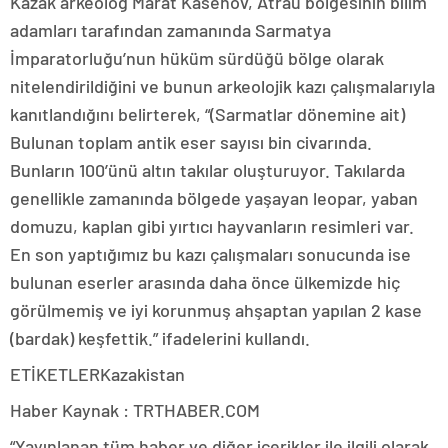
Kazak arkeolog Marat Kasenov, Atrau bölgesinin bilim
adamları tarafından zamanında Sarmatya
İmparatorluğu’nun hüküm sürdüğü bölge olarak
nitelendirildiğini ve bunun arkeolojik kazı çalışmalarıyla
kanıtlandığını belirterek, “(Sarmatlar dönemine ait)
Bulunan toplam antik eser sayısı bin civarında.
Bunların 100’ünü altın takılar oluşturuyor. Takılarda
genellikle zamanında bölgede yaşayan leopar, yaban
domuzu, kaplan gibi yırtıcı hayvanların resimleri var.
En son yaptığımız bu kazı çalışmaları sonucunda ise
bulunan eserler arasında daha önce ülkemizde hiç
görülmemiş ve iyi korunmuş ahşaptan yapılan 2 kase
(bardak) keşfettik.” ifadelerini kullandı.
ETİKETLERKazakistan
Haber Kaynak : TRTHABER.COM
“Yayınlanan tüm haber ve diğer içerikler ile ilgili olarak