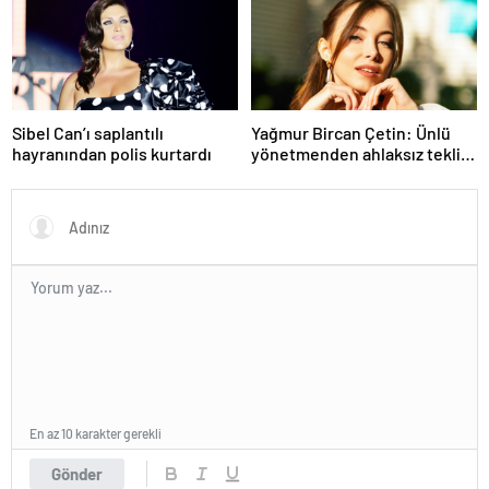
Sibel Can’ı saplantılı
Yağmur Bircan Çetin: Ünlü
hayranından polis kurtardı
yönetmenden ahlaksız teklif
aldım
En az 10 karakter gerekli
Gönder