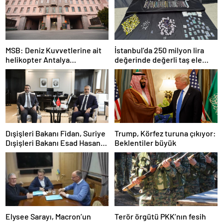
MSB: Deniz Kuvvetlerine ait
İstanbul’da 250 milyon lira
helikopter Antalya
değerinde değerli taş ele
açıklarında acil iniş yaptı
geçirildi
Dışişleri Bakanı Fidan, Suriye
Trump, Körfez turuna çıkıyor:
Dışişleri Bakanı Esad Hasan
Beklentiler büyük
Şeybani ile görüştü
Elysee Sarayı, Macron’un
Terör örgütü PKK’nın fesih