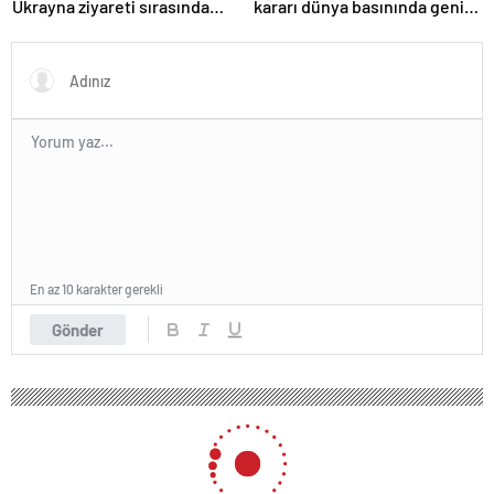
Ukrayna ziyareti sırasında
kararı dünya basınında geniş
trende uyuşturucu kullandığı
yer buldu
iddiasını yalanladı
En az 10 karakter gerekli
Gönder