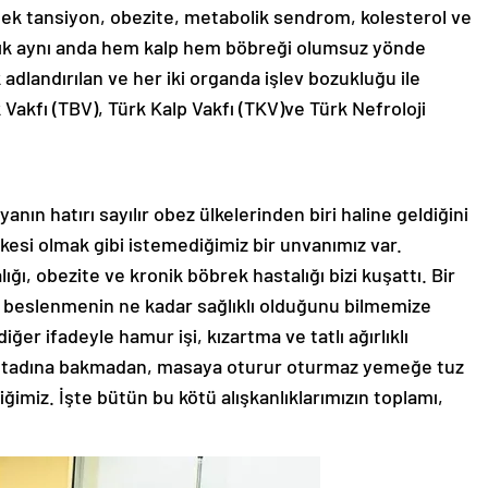
sek tansiyon, obezite, metabolik sendrom, kolesterol ve
lık aynı anda hem kalp hem böbreği olumsuz yönde
 adlandırılan ve her iki organda işlev bozukluğu ile
Vakfı (TBV), Türk Kalp Vakfı (TKV)ve Türk Nefroloji
nın hatırı sayılır obez ülkelerinden biri haline geldiğini
lkesi olmak gibi istemediğimiz bir unvanımız var.
ğı, obezite ve kronik böbrek hastalığı bizi kuşattı. Bir
i beslenmenin ne kadar sağlıklı olduğunu bilmemize
iğer ifadeyle hamur işi, kızartma ve tatlı ağırlıklı
tadına bakmadan, masaya oturur oturmaz yemeğe tuz
iğimiz. İşte bütün bu kötü alışkanlıklarımızın toplamı,