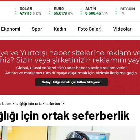
DOLAR
EURO
ALTIN
BITCOIN
47,7113
55,0179
6.566,45
%
0.17%
0%
1,14
Ekonomi
Spor
Kadın
Foto Galeri
Videolar
e böbrek sağlığı için ortak seferberlik
ığı için ortak seferberlik