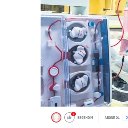
0
BEĞENDİM
ABONE OL