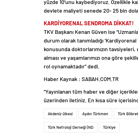
yüzde 10’unu kaybediyoruz. Özellikle ka
devlete maliyeti senede 20- 25 bin dolar
KARDİYORENAL SENDROMA DİKKAT!
TKV Başkanı Kenan Güven ise “Uzmanların
durum olarak tanımladığı ‘Kardiyorenal 
konusunda doktorlarımızın tavsiyeleri, u
alması ve yaşamlarımızı ona göre şekil
rol oynamaktadır” dedi.
Haber Kaynak : SABAH.COM.TR
“Yayınlanan tüm haber ve diğer içerikler i
üzerinden iletiniz. En kısa süre içerisin
Akdeniz ülkesi
Aydın Türkmen
Türk Böbrek
Türk Nefroloji Derneği (ND
Türkiye