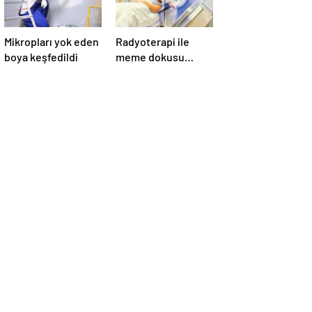
Mikropları yok eden
Radyoterapi ile
boya keşfedildi
meme dokusu
ışınlanıyor