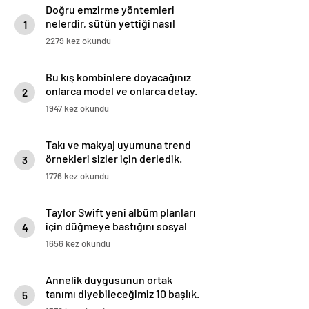
Doğru emzirme yöntemleri
nelerdir, sütün yettiği nasıl
1
anlaşılır?
2279 kez okundu
Bu kış kombinlere doyacağınız
onlarca model ve onlarca detay.
2
1947 kez okundu
Takı ve makyaj uyumuna trend
örnekleri sizler için derledik.
3
1776 kez okundu
Taylor Swift yeni albüm planları
için düğmeye bastığını sosyal
4
medyadan duyurdu!
1656 kez okundu
Annelik duygusunun ortak
tanımı diyebileceğimiz 10 başlık.
5