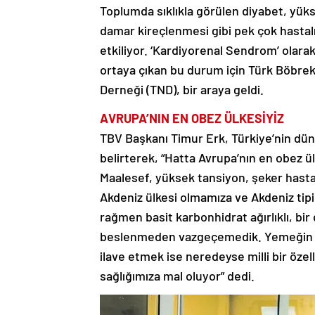
Toplumda sıklıkla görülen diyabet, yük
damar kireçlenmesi gibi pek çok hasta
etkiliyor. ‘Kardiyorenal Sendrom’ olarak
ortaya çıkan bu durum için Türk Böbrek 
Derneği (TND), bir araya geldi.
AVRUPA’NIN EN OBEZ ÜLKESİYİZ
TBV Başkanı Timur Erk, Türkiye’nin dünya
belirterek, “Hatta Avrupa’nın en obez ü
Maalesef, yüksek tansiyon, şeker hastalı
Akdeniz ülkesi olmamıza ve Akdeniz tip
rağmen basit karbonhidrat ağırlıklı, bir d
beslenmeden vazgeçemedik. Yemeğin 
ilave etmek ise neredeyse milli bir özell
sağlığımıza mal oluyor” dedi.