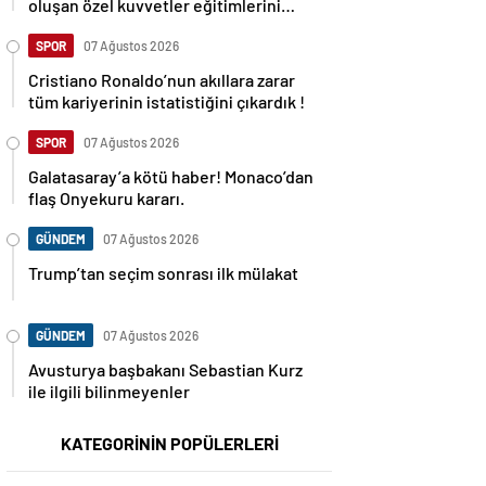
oluşan özel kuvvetler eğitimlerini
başlattı.
SPOR
07 Ağustos 2026
Cristiano Ronaldo’nun akıllara zarar
tüm kariyerinin istatistiğini çıkardık !
SPOR
07 Ağustos 2026
Galatasaray’a kötü haber! Monaco’dan
flaş Onyekuru kararı.
GÜNDEM
07 Ağustos 2026
Trump’tan seçim sonrası ilk mülakat
GÜNDEM
07 Ağustos 2026
Avusturya başbakanı Sebastian Kurz
ile ilgili bilinmeyenler
KATEGORİNİN POPÜLERLERİ