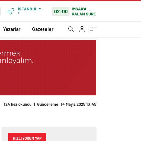
İMSAK'A
İSTANBUL
02:00
KALAN SÜRE
°
Yazarlar
Gazeteler
124 kez okundu
|
Güncelleme: 14 Mayıs 2025 13:45
HIZLI YORUM YAP