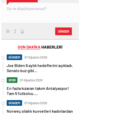
GÖNDER
SON DAKİKA
HABERLERİ
GÜNDEM
07 Ağustos 2026
Joe Biden 6 aylık hedeflerini açıkladı.
Senato buz gibi…
SPOR
07 Ağustos 2026
En fazla kızaran takım Antalyaspor!
Tam 5 futbolcu….
GÜNDEM
07 Ağustos 2026
Norweç silahlı kuvvetleri kadınlardan