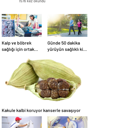
1576 kez okundu
Kalp ve böbrek
Günde 50 dakika
sağlığı için ortak
yürüyün sağlıklı kilo
seferberlik
verin
Kakule kalbi koruyor kanserle savaşıyor