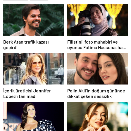
Berk Atan trafik kazası
Filistinli foto muhabiri ve
geçirdi
oyuncu Fatima Hassona, hava
saldırısı sonucu hayatını
kaybetti
İçerik üreticisi Jennifer
Pelin Akil’in doğum gününde
Lopez’i tanımadı
dikkat çeken sessizlik