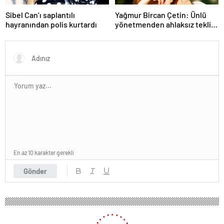
Sibel Can’ı saplantılı
Yağmur Bircan Çetin: Ünlü
hayranından polis kurtardı
yönetmenden ahlaksız teklif
aldım
En az 10 karakter gerekli
Gönder