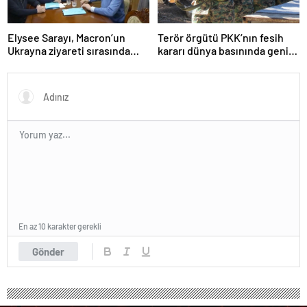
Elysee Sarayı, Macron’un
Terör örgütü PKK’nın fesih
Ukrayna ziyareti sırasında
kararı dünya basınında geniş
trende uyuşturucu kullandığı
yer buldu
iddiasını yalanladı
En az 10 karakter gerekli
Gönder