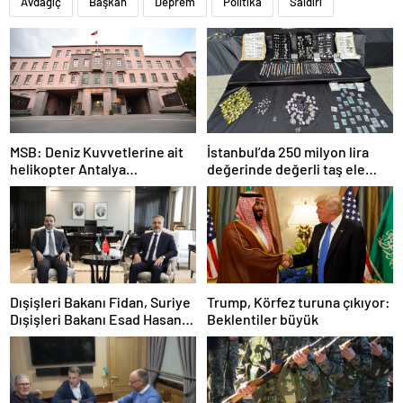
Avdagiç
Başkan
Deprem
Politika
Saldırı
MSB: Deniz Kuvvetlerine ait
İstanbul’da 250 milyon lira
helikopter Antalya
değerinde değerli taş ele
açıklarında acil iniş yaptı
geçirildi
Dışişleri Bakanı Fidan, Suriye
Trump, Körfez turuna çıkıyor:
Dışişleri Bakanı Esad Hasan
Beklentiler büyük
Şeybani ile görüştü