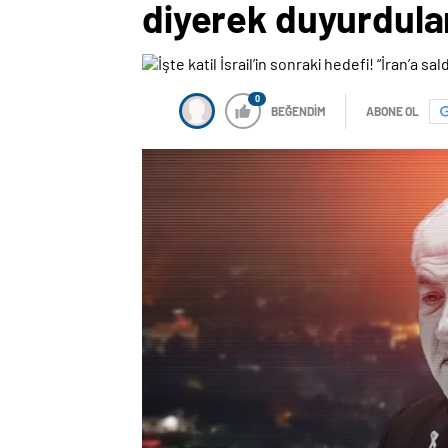
diyerek duyurdula
0
BEĞENDİM
ABONE OL