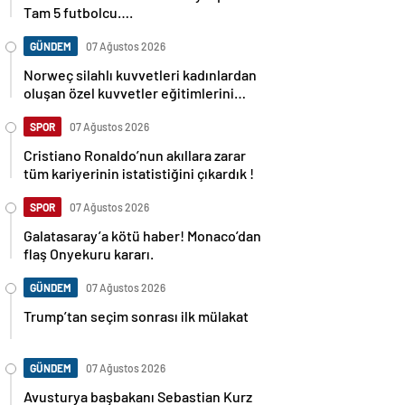
Tam 5 futbolcu….
GÜNDEM
07 Ağustos 2026
Norweç silahlı kuvvetleri kadınlardan
oluşan özel kuvvetler eğitimlerini
başlattı.
SPOR
07 Ağustos 2026
Cristiano Ronaldo’nun akıllara zarar
tüm kariyerinin istatistiğini çıkardık !
SPOR
07 Ağustos 2026
Galatasaray’a kötü haber! Monaco’dan
flaş Onyekuru kararı.
GÜNDEM
07 Ağustos 2026
Trump’tan seçim sonrası ilk mülakat
GÜNDEM
07 Ağustos 2026
Avusturya başbakanı Sebastian Kurz