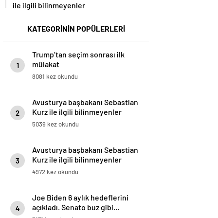
ile ilgili bilinmeyenler
KATEGORİNİN POPÜLERLERİ
Trump’tan seçim sonrası ilk
mülakat
1
8081 kez okundu
Avusturya başbakanı Sebastian
Kurz ile ilgili bilinmeyenler
2
5039 kez okundu
Avusturya başbakanı Sebastian
Kurz ile ilgili bilinmeyenler
3
4972 kez okundu
Joe Biden 6 aylık hedeflerini
açıkladı. Senato buz gibi…
4