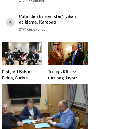
3171 kez okundu
Putin’den Ermenistan’ı yıkan
açıklama: Karabağ
5
Azerbaycan’ın ayrılmaz bir
2177 kez okundu
parçasıdır!
Dışişleri Bakanı
Trump, Körfez
Fidan, Suriye
turuna çıkıyor:
Dışişleri Bakanı
Beklentiler büyük
Esad Hasan Şeybani
ile görüştü