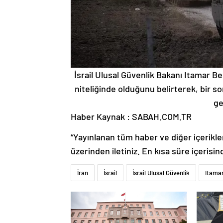
İsrail Ulusal Güvenlik Bakanı Itamar Ben
niteliğinde olduğunu belirterek, bir so
ge
Haber Kaynak : SABAH.COM.TR
“Yayınlanan tüm haber ve diğer içerikler i
üzerinden iletiniz. En kısa süre içerisin
İran
İsrail
İsrail Ulusal Güvenlik
Itamar