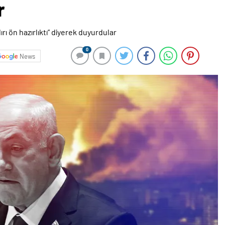
r
0
News