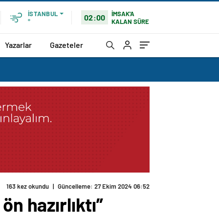
İMSAK'A
İSTANBUL
02:00
KALAN SÜRE
°
Yazarlar
Gazeteler
163 kez okundu
|
Güncelleme: 27 Ekim 2024 06:52
 ön hazırlıktı”