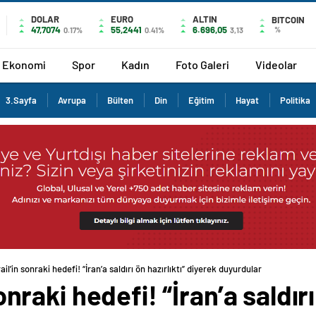
DOLAR
EURO
ALTIN
BITCOIN
47,7074
55,2441
6.696,05
%
0.17%
0.41%
3,13
Ekonomi
Spor
Kadın
Foto Galeri
Videolar
3.Sayfa
Avrupa
Bülten
Din
Eğitim
Hayat
Politika
srail’in sonraki hedefi! “İran’a saldırı ön hazırlıktı” diyerek duyurdular
sonraki hedefi! “İran’a saldırı