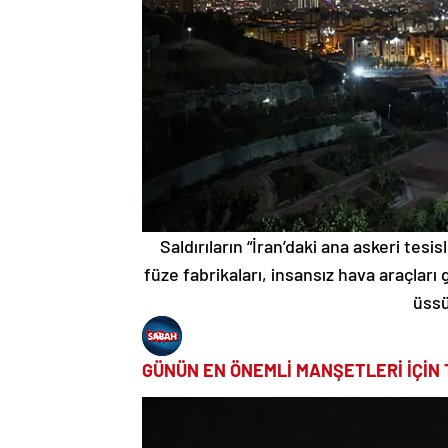
Saldırıların “İran’daki ana askeri tes
füze fabrikaları, insansız hava araçları g
üssü
GÜNÜN EN ÖNEMLİ MANŞETLERİ İÇİN 