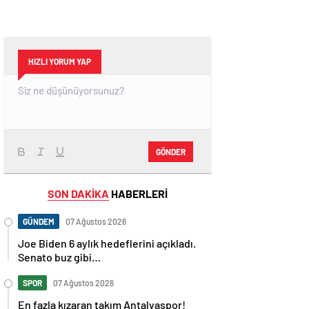
HIZLI YORUM YAP
GÖNDER
SON DAKİKA
HABERLERİ
GÜNDEM
07 Ağustos 2026
Joe Biden 6 aylık hedeflerini açıkladı.
Senato buz gibi…
SPOR
07 Ağustos 2026
En fazla kızaran takım Antalyaspor!