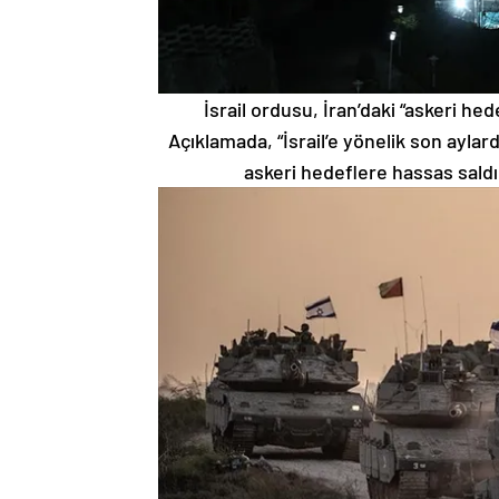
İsrail ordusu, İran’daki “askeri he
Açıklamada, “İsrail’e yönelik son aylar
askeri hedeflere hassas saldır