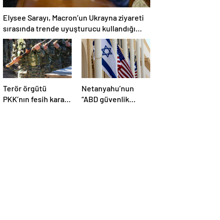
Elysee Sarayı, Macron’un Ukrayna ziyareti
sırasında trende uyuşturucu kullandığı
iddiasını yalanladı
Terör örgütü
Netanyahu’nun
PKK’nın fesih kararı
“ABD güvenlik
dünya basınında
yardımlarını almayı
geniş yer buldu
durdurmak zorunda
kalabileceklerini”
söylediği iddiası