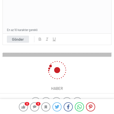
En az 10 karakter gerekli
Gönder
HABER
0
0
yangın algılama sistemleri
ajax alarm