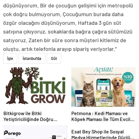
düşünüyorum. Bir de çocuğun gelişimi için metropolü
çok doğru bulmuyorum. Çocuğumun burada daha
özgür olacağını düşünüyorum. Haftada 3 gün süt
satışına çıkıyoruz, sokaklarda bağıra çağıra sütümüzü
satıyoruz. Zaten bir süre sonra müşteri kitlemiz de
oluştu, artık telefonla arayıp sipariş veriyorlar.”
İşle
İstanbul'da
Süt
Bitkigrow ile Bitki
Petmona : Kedi Maması ve
Yetiştiriciliğinde Doğru
Köpek Maması İle Tüm Evcil
Ekipman ve Ürün Seçimi
Hayvan Ürünleri
Esat Bey Shop ile Sosyal
Medya Hizmetlerinde Güçlü