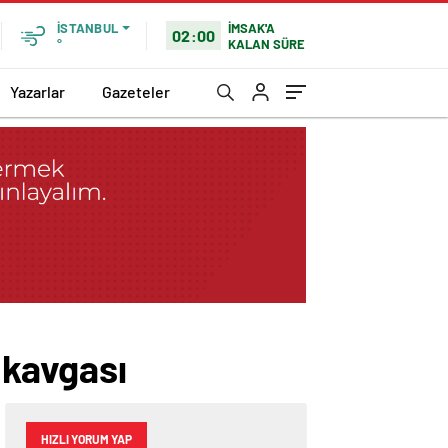
İMSAK'A
İSTANBUL
02:00
KALAN SÜRE
°
Yazarlar
Gazeteler
 kavgası
HIZLI YORUM YAP