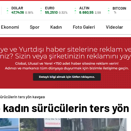
DOLAR
EURO
ALTIN
BITCOIN
47,7436
55,2510
6.660,55
%
0.18%
0.32%
2,59
Ekonomi
Spor
Kadın
Foto Galeri
Videolar
sürücülerin ters yön kavgası
e kadın sürücülerin ters yön