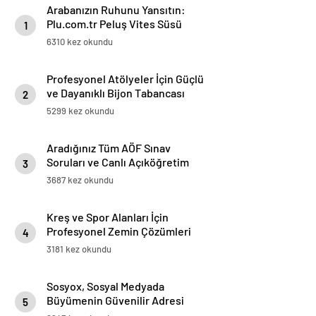
Arabanızın Ruhunu Yansıtın:
Plu.com.tr Peluş Vites Süsü
1
Modelleri
6310 kez okundu
Profesyonel Atölyeler İçin Güçlü
ve Dayanıklı Bijon Tabancası
2
Çözümleri
5299 kez okundu
Aradığınız Tüm AÖF Sınav
Soruları ve Canlı Açıköğretim
3
Forumu Burada
3687 kez okundu
Kreş ve Spor Alanları İçin
Profesyonel Zemin Çözümleri
4
3181 kez okundu
Sosyox, Sosyal Medyada
Büyümenin Güvenilir Adresi
5
Olarak Öne Çıkıyor