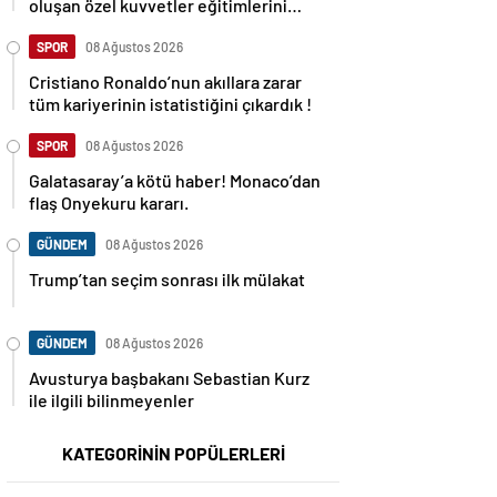
oluşan özel kuvvetler eğitimlerini
başlattı.
SPOR
08 Ağustos 2026
Cristiano Ronaldo’nun akıllara zarar
tüm kariyerinin istatistiğini çıkardık !
SPOR
08 Ağustos 2026
Galatasaray’a kötü haber! Monaco’dan
flaş Onyekuru kararı.
GÜNDEM
08 Ağustos 2026
Trump’tan seçim sonrası ilk mülakat
GÜNDEM
08 Ağustos 2026
Avusturya başbakanı Sebastian Kurz
ile ilgili bilinmeyenler
KATEGORİNİN POPÜLERLERİ