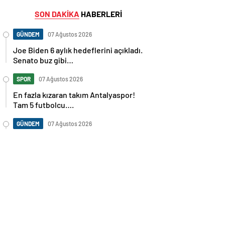
SON DAKİKA
HABERLERİ
GÜNDEM
07 Ağustos 2026
Joe Biden 6 aylık hedeflerini açıkladı.
Senato buz gibi…
SPOR
07 Ağustos 2026
En fazla kızaran takım Antalyaspor!
Tam 5 futbolcu….
GÜNDEM
07 Ağustos 2026
Norweç silahlı kuvvetleri kadınlardan
oluşan özel kuvvetler eğitimlerini
başlattı.
SPOR
07 Ağustos 2026
Cristiano Ronaldo’nun akıllara zarar
tüm kariyerinin istatistiğini çıkardık !
SPOR
07 Ağustos 2026