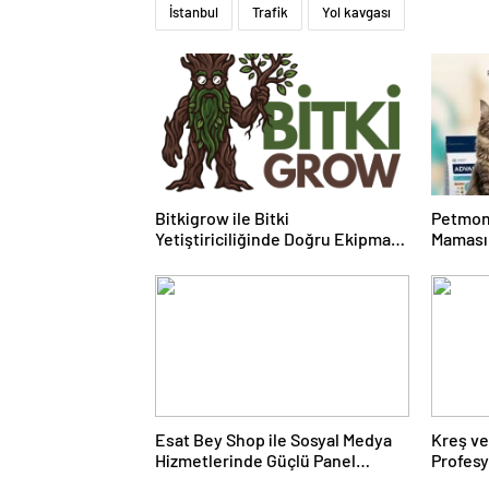
İstanbul
Trafik
Yol kavgası
Bitkigrow ile Bitki
Petmon
Yetiştiriciliğinde Doğru Ekipman
Maması 
ve Ürün Seçimi
Ürünler
Esat Bey Shop ile Sosyal Medya
Kreş ve
Hizmetlerinde Güçlü Panel
Profes
Deneyimi