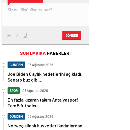
GÖNDER
SON DAKİKA
HABERLERİ
GÜNDEM
08 Ağustos 2026
Joe Biden 6 aylık hedeflerini açıkladı.
Senato buz gibi…
SPOR
08 Ağustos 2026
En fazla kızaran takım Antalyaspor!
Tam 5 futbolcu….
GÜNDEM
08 Ağustos 2026
Norweç silahlı kuvvetleri kadınlardan