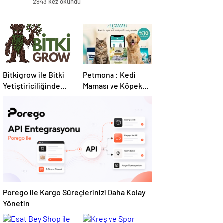
2943 kez okundu
Bitkigrow ile Bitki
Petmona : Kedi
Yetiştiriciliğinde
Maması ve Köpek
Doğru Ekipman ve
Maması İle Tüm
Ürün Seçimi
Evcil Hayvan
Ürünleri
Porego ile Kargo Süreçlerinizi Daha Kolay
Yönetin