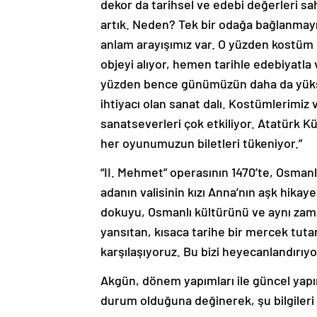
dekor da tarihsel ve edebi değerleri sa
artık. Neden? Tek bir odağa bağlanmayı 
anlam arayışımız var. O yüzden kostüm 
objeyi alıyor, hemen tarihle edebiyatla 
yüzden bence günümüzün daha da yüksele
ihtiyacı olan sanat dalı. Kostümlerimiz v
sanatseverleri çok etkiliyor. Atatürk 
her oyunumuzun biletleri tükeniyor.”
“II. Mehmet” operasının 1470’te, Osman
adanın valisinin kızı Anna’nın aşk hikay
dokuyu, Osmanlı kültürünü ve aynı zama
yansıtan, kısaca tarihe bir mercek tutan
karşılaşıyoruz. Bu bizi heyecanlandırıyo
Akgün, dönem yapımları ile güncel yapım
durum olduğuna değinerek, şu bilgileri 