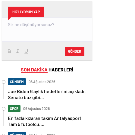
HIZLI YORUM YAP
GÖNDER
SON DAKİKA
HABERLERİ
GÜNDEM
06 Ağustos 2026
Joe Biden 6 aylık hedeflerini açıkladı.
Senato buz gibi…
SPOR
06 Ağustos 2026
En fazla kızaran takım Antalyaspor!
Tam 5 futbolcu….