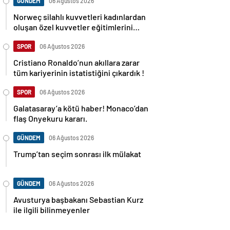
GÜNDEM
06 Ağustos 2026
Norweç silahlı kuvvetleri kadınlardan
oluşan özel kuvvetler eğitimlerini
başlattı.
SPOR
06 Ağustos 2026
Cristiano Ronaldo’nun akıllara zarar
tüm kariyerinin istatistiğini çıkardık !
SPOR
06 Ağustos 2026
Galatasaray’a kötü haber! Monaco’dan
flaş Onyekuru kararı.
GÜNDEM
06 Ağustos 2026
Trump’tan seçim sonrası ilk mülakat
GÜNDEM
06 Ağustos 2026
Avusturya başbakanı Sebastian Kurz
ile ilgili bilinmeyenler