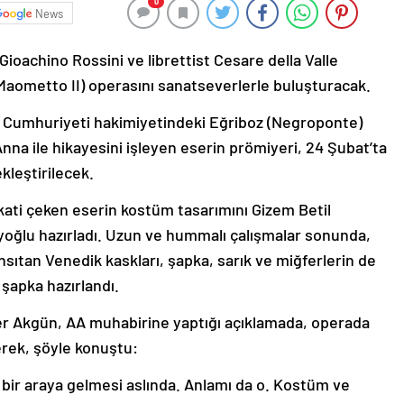
0
News
Gioachino Rossini ve librettist Cesare della Valle
(Maometto II) operasını sanatseverlerle buluşturacak.
k Cumhuriyeti hakimiyetindeki Eğriboz (Negroponte)
nna ile hikayesini işleyen eserin prömiyeri, 24 Şubat’ta
kleştirilecek.
kkati çeken eserin kostüm tasarımını Gizem Betil
ayoğlu hazırladı. Uzun ve hummalı çalışmalar sonunda,
nsıtan Venedik kaskları, şapka, sarık ve miğferlerin de
 şapka hazırlandı.
 Akgün, AA muhabirine yaptığı açıklamada, operada
rek, şöyle konuştu:
in bir araya gelmesi aslında. Anlamı da o. Kostüm ve