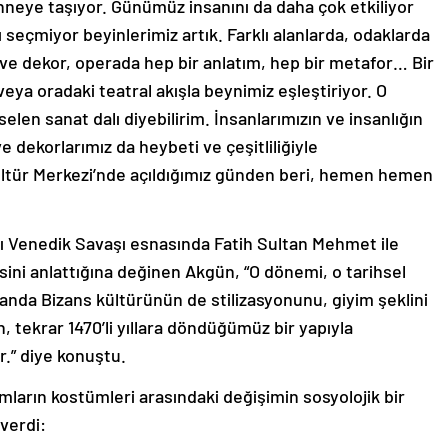
hneye taşıyor. Günümüz insanını da daha çok etkiliyor
seçmiyor beyinlerimiz artık. Farklı alanlarda, odaklarda
ve dekor, operada hep bir anlatım, hep bir metafor… Bir
veya oradaki teatral akışla beynimiz eşleştiriyor. O
n sanat dalı diyebilirim. İnsanlarımızın ve insanlığın
e dekorlarımız da heybeti ve çeşitliliğiyle
Kültür Merkezi’nde açıldığımız günden beri, hemen hemen
lı Venedik Savaşı esnasında Fatih Sultan Mehmet ile
esini anlattığına değinen Akgün, “O dönemi, o tarihsel
nda Bizans kültürünün de stilizasyonunu, giyim şeklini
, tekrar 1470’li yıllara döndüğümüz bir yapıyla
r.” diye konuştu.
ların kostümleri arasındaki değişimin sosyolojik bir
verdi: