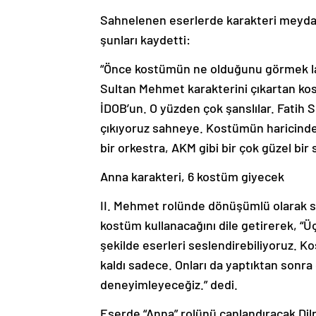
Sahnelenen eserlerde karakteri meydana
şunları kaydetti:
“Önce kostümün ne olduğunu görmek la
Sultan Mehmet karakterini çıkartan kos
İDOB’un. O yüzden çok şanslılar. Fatih 
çıkıyoruz sahneye. Kostümün haricinde bi
bir orkestra, AKM gibi bir çok güzel bi
Anna karakteri, 6 kostüm giyecek
II. Mehmet rolünde dönüşümlü olarak 
kostüm kullanacağını dile getirerek, “Üçü
şekilde eserleri seslendirebiliyoruz. Ko
kaldı sadece. Onları da yaptıktan sonra
deneyimleyeceğiz.” dedi.
Eserde “Anna” rolünü canlandıracak Dilru