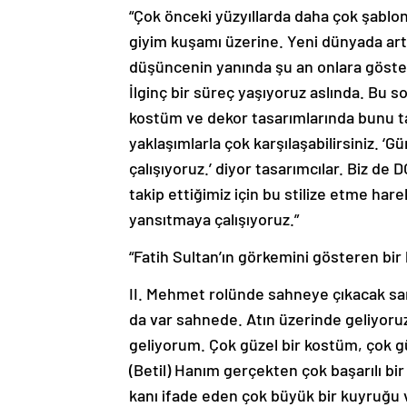
“Çok önceki yüzyıllarda daha çok şablo
giyim kuşamı üzerine. Yeni dünyada artı
düşüncenin yanında şu an onlara gösteri
İlginç bir süreç yaşıyoruz aslında. Bu so
kostüm ve dekor tasarımlarında bunu taki
yaklaşımlarla çok karşılaşabilirsiniz.
çalışıyoruz.’ diyor tasarımcılar. Biz de 
takip ettiğimiz için bu stilize etme har
yansıtmaya çalışıyoruz.”
“Fatih Sultan’ın görkemini gösteren bi
II. Mehmet rolünde sahneye çıkacak sana
da var sahnede. Atın üzerinde geliyoruz
geliyorum. Çok güzel bir kostüm, çok güz
(Betil) Hanım gerçekten çok başarılı bir
kanı ifade eden çok büyük bir kuyruğu va