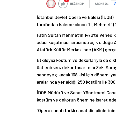
0
BEĞENDİM
ABONE OL
İstanbul Devlet Opera ve Balesi (İDOB), 
tarafından kaleme alınan “II. Mehmet” 
Fatih Sultan Mehmet’in 1470’te Venedi
adası kuşatması sırasında aşık olduğu A
Atatürk Kültür Merkezi’nde (AKM) gerçe
Etkileyici kostüm ve dekorlarıyla da di
üstlenirken, dekor tasarımını Zeki Sar
sahneye çıkacak 138 kişi için dönemi ya
aralarında yer aldığı 250 kostüm ile 300
İDOB Müdürü ve Sanat Yönetmeni Caner
kostüm ve dekorun önemine işaret ede
“Opera sanatı farklı sanat disiplinlerin