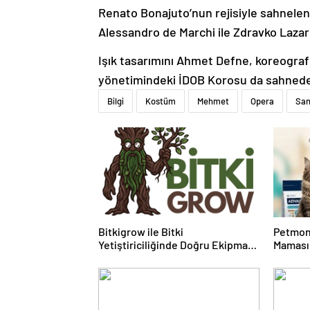
Renato Bonajuto’nun rejisiyle sahnele
Alessandro de Marchi ile Zdravko Laza
Işık tasarımını Ahmet Defne, koreografis
yönetimindeki İDOB Korosu da sahnede
Bilgi
Kostüm
Mehmet
Opera
San
Bitkigrow ile Bitki
Petmon
Yetiştiriciliğinde Doğru Ekipman
Maması 
ve Ürün Seçimi
Ürünler