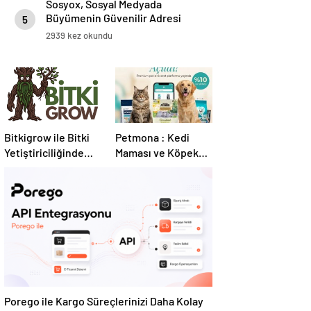
Sosyox, Sosyal Medyada
Büyümenin Güvenilir Adresi
5
Olarak Öne Çıkıyor
2939 kez okundu
Bitkigrow ile Bitki
Petmona : Kedi
Yetiştiriciliğinde
Maması ve Köpek
Doğru Ekipman ve
Maması İle Tüm
Ürün Seçimi
Evcil Hayvan
Ürünleri
Porego ile Kargo Süreçlerinizi Daha Kolay