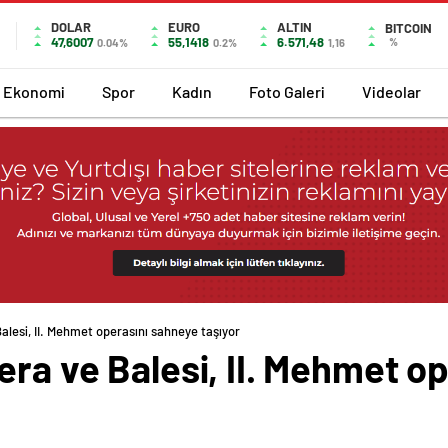
DOLAR
EURO
ALTIN
BITCOIN
47,6007
55,1418
6.571,48
%
0.04%
0.2%
1,16
Ekonomi
Spor
Kadın
Foto Galeri
Videolar
alesi, II. Mehmet operasını sahneye taşıyor
era ve Balesi, II. Mehmet o