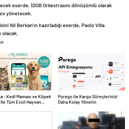
necek eserde, İDOB Orkestrasını dönüşümlü olarak
rov yönetecek.
ini Nil Berkan’ın hazırladığı eserde, Paolo Villa
 olacak.
at
a : Kedi Maması ve Köpek
Porego ile Kargo Süreçlerinizi
İle Tüm Evcil Hayvan
Daha Kolay Yönetin
i