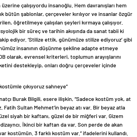
n üzerine çalışıyordu insanoğlu. Hem davranışları hem
k bütün şablonlar, çerçeveler kırılıyor ve insanlar özgür
len, öğretilmeye çalışılan şeyleri kırmaya çalışıyor.
syolojik bir süreç ve tarihin akışında da sanat tabii ki
p ediyor. ‘Stilize ettik, günümüze stilize ediyoruz’ gibi
 ‘Günümüz insanının düşünme şekline adapte etmeye
DOB olarak, evrensel kriterleri, toplumun arayışlarını
eketini destekleyip, onları doğru çerçeveler içinde
r kostümle çıkıyoruz sahneye”
tçı Burak Bilgili, esere ilişkin, “Sadece kostüm yok, at
. Fatih Sultan Mehmet’in beyaz atı var. Bir beyaz atla
el siyah bir kaftanı, güzel de bir miğferi var. Gizem
 dizayncı. İkinci bir kaftan da var. Son perde de akan
r kostümün. 3 farklı kostüm var.” ifadelerini kullandı.