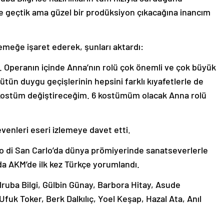
e geçtik ama güzel bir prodüksiyon çıkacağına inancım
 emeğe işaret ederek, şunları aktardı:
dı. Operanın içinde Anna’nın rolü çok önemli ve çok büyük
ütün duygu geçişlerinin hepsini farklı kıyafetlerle de
i kostüm değiştireceğim. 6 kostümüm olacak Anna rolü
evenleri eseri izlemeye davet etti.
atro di San Carlo’da dünya prömiyerinde sanatseverlerle
’da AKM’de ilk kez Türkçe yorumlandı.
lruba Bilgi, Gülbin Günay, Barbora Hitay, Asude
uk Toker, Berk Dalkılıç, Yoel Keşap, Hazal Ata, Anıl