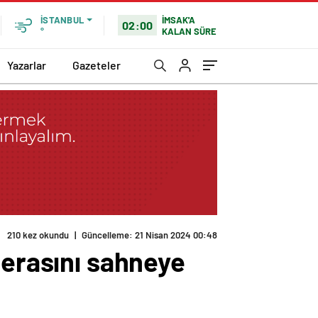
İMSAK'A
İSTANBUL
02:00
KALAN SÜRE
°
Yazarlar
Gazeteler
perasını sahneye