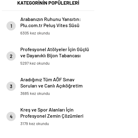
KATEGORİNİN POPÜLERLERİ
Arabanızın Ruhunu Yansıtın:
Plu.com.tr Peluş Vites Süsü
1
Modelleri
6305 kez okundu
Profesyonel Atölyeler İçin Güçlü
ve Dayanıklı Bijon Tabancası
2
Çözümleri
5297 kez okundu
Aradığınız Tüm AÖF Sınav
Soruları ve Canlı Açıköğretim
3
Forumu Burada
3685 kez okundu
Kreş ve Spor Alanları İçin
Profesyonel Zemin Çözümleri
4
3179 kez okundu