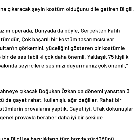
 çıkaracak şeyin kostüm olduğunu dile getiren Bilgili,
zım operada. Dünyada da böyle. Gerçekten Fatih
tümdür. Çok başarılı bir kostüm tasarımcısı var
Sultan’ın görkemini, yüceliğini gösteren bir kostümle
r de ses tabii ki çok daha önemli. Yaklaşık 75 kişilik
r salonda seyircilere sesimizi duyurmamız çok önemli.”
sahneye çıkacak Doğukan Özkan da dönemi yansıtan 3
 de gayet rahat, kullanışlı, ağır değiller. Rahat bir
stümlerin provalarını yaptık. Gayet iyi. Ufak dokunuşlar
 genel provayla beraber daha iyi bir şekilde
ba Bilgi ise hazırlıkların tüm hızıyla sürdüğünü