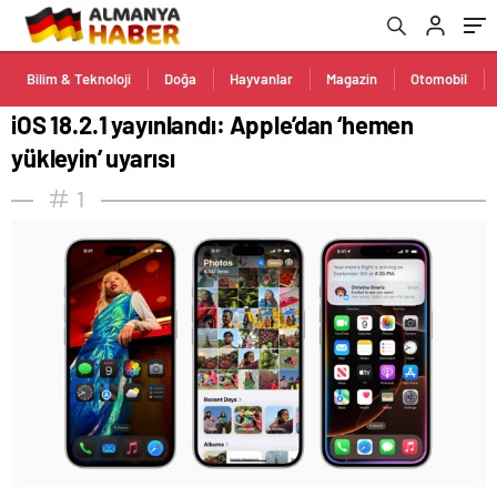
Bilim & Teknoloji
Doğa
Hayvanlar
Magazin
Otomobil
iOS 18.2.1 yayınlandı: Apple’dan ‘hemen
yükleyin’ uyarısı
1