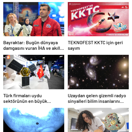
Bayraktar: Bugün dünyaya
TEKNOFEST KKTC için geri
damgasını vuran İHA ve akıllı
sayım
mühimmatlara sahibiz
Türk firmaları uydu
Uzaydan gelen gizemli radyo
sektörünün en büyük
sinyalleri bilim insanlarını
fuarında ürünlerini vitrine
şaşırttı
çıkardı