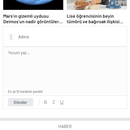
Mars’ın gizemli uydusu
Lise öğrencisinin beyin
Deimos’un nadir görüntüleri
tümörü ve bağırsak ilişkisi
yayınlandı
projesine TÜBİTAK’tan ödül
En az 10 karakter gerekli
Gönder
HABER