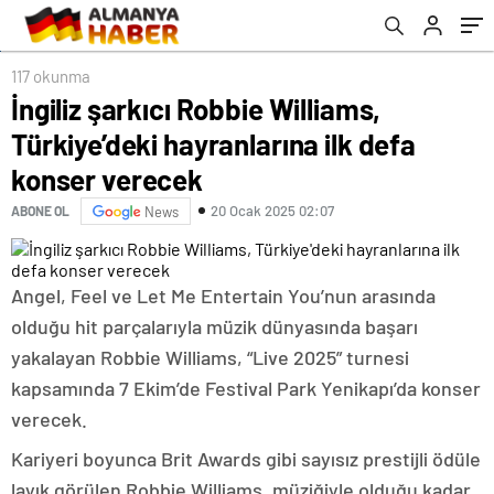
117 okunma
İngiliz şarkıcı Robbie Williams,
Türkiye’deki hayranlarına ilk defa
konser verecek
20 Ocak 2025 02:07
ABONE OL
News
Angel, Feel ve Let Me Entertain You’nun arasında
olduğu hit parçalarıyla müzik dünyasında başarı
yakalayan Robbie Williams, “Live 2025” turnesi
kapsamında 7 Ekim’de Festival Park Yenikapı’da konser
verecek.
Kariyeri boyunca Brit Awards gibi sayısız prestijli ödüle
layık görülen Robbie Williams, müziğiyle olduğu kadar