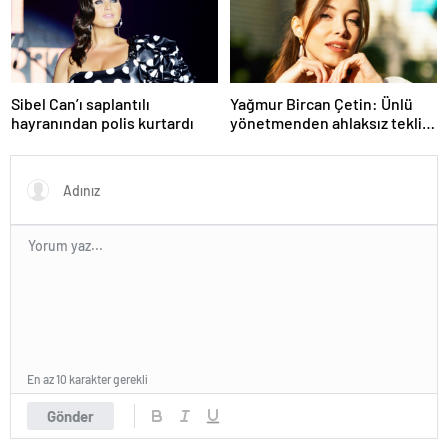
Sibel Can’ı saplantılı
Yağmur Bircan Çetin: Ünlü
hayranından polis kurtardı
yönetmenden ahlaksız teklif
aldım
En az 10 karakter gerekli
Gönder