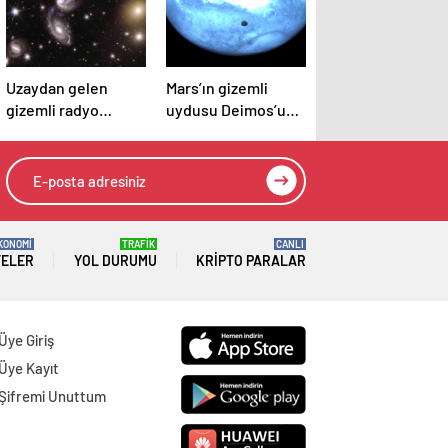
Uzaydan gelen
Mars’ın gizemli
gizemli radyo
uydusu Deimos’un
sinyalleri bilim
nadir görüntüleri
insanlarını şaşırttı
yayınlandı
KONOMİ
TRAFİK
CANLI
TELER
YOL DURUMU
KRIPTO PARALAR
Üye Giriş
Üye Kayıt
Şifremi Unuttum