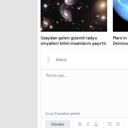
Uzaydan gelen gizemli radyo
Mars’ın
sinyalleri bilim insanlarını şaşırttı
Deimos’
yayınla
En az 10 karakter gerekli
Gönder