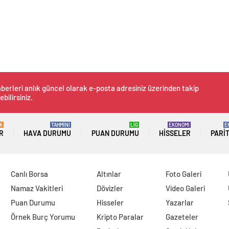
berleri anlık güncel olarak e-posta adresiniz üzerinden takip
ebilirsiniz.
K
TAHMİNİ
LİG
EKONOMİ
E
R
HAVA DURUMU
PUAN DURUMU
HISSELER
PARI
Canlı Borsa
Altınlar
Foto Galeri
Namaz Vakitleri
Dövizler
Video Galeri
Puan Durumu
Hisseler
Yazarlar
Örnek Burç Yorumu
Kripto Paralar
Gazeteler