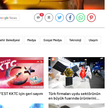
0
News
ehir Belediyesi
Medya
Sosyal Medya
Teknoloji
Ulaşım
EST KKTC için geri sayım
Türk firmaları uydu sektörünün
en büyük fuarında ürünlerini
vitrine çıkardı