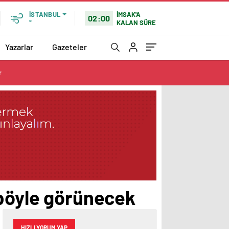
İMSAK'A
İSTANBUL
02:00
KALAN SÜRE
°
Yazarlar
Gazeteler
r
 böyle görünecek
HIZLI YORUM YAP