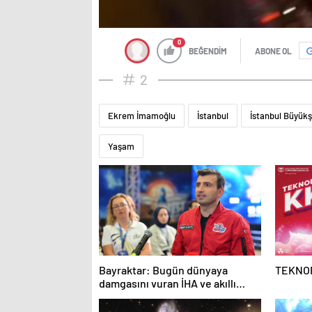
0
BEĞENDİM
ABONE OL
2
Ekrem İmamoğlu
İstanbul
İstanbul Büyükş
Yaşam
Bayraktar: Bugün dünyaya
TEKNOF
damgasını vuran İHA ve akıllı
mühimmatlara sahibiz