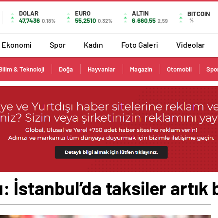
DOLAR
EURO
ALTIN
BITCOIN
47,7436
55,2510
6.660,55
%
0.18%
0.32%
2,59
Ekonomi
Spor
Kadın
Foto Galeri
Videolar
Bilim & Teknoloji
Doğa
Hayvanlar
Magazin
Otomobil
Spo
İstanbul’da taksiler artık