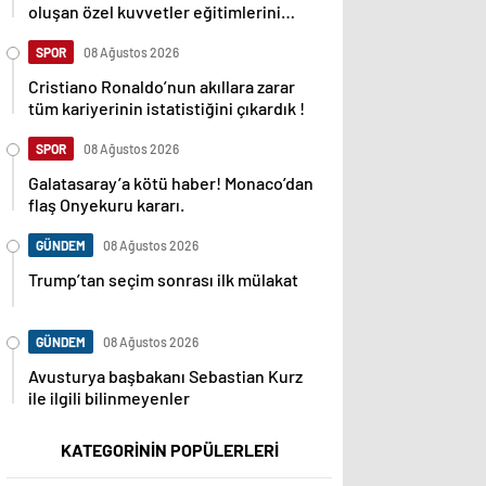
oluşan özel kuvvetler eğitimlerini
başlattı.
SPOR
08 Ağustos 2026
Cristiano Ronaldo’nun akıllara zarar
tüm kariyerinin istatistiğini çıkardık !
SPOR
08 Ağustos 2026
Galatasaray’a kötü haber! Monaco’dan
flaş Onyekuru kararı.
GÜNDEM
08 Ağustos 2026
Trump’tan seçim sonrası ilk mülakat
GÜNDEM
08 Ağustos 2026
Avusturya başbakanı Sebastian Kurz
ile ilgili bilinmeyenler
KATEGORİNİN POPÜLERLERİ