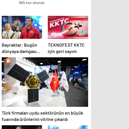
865 kez okundu
Bayraktar: Bugün
TEKNOFEST KKTC
dünyaya damgasını
için geri sayım
vuran İHA ve akıllı
mühimmatlara
sahibiz
Türk firmaları uydu sektörünün en büyük
fuarında ürünlerini vitrine çıkardı