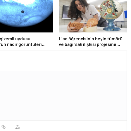
 gizemli uydusu
Lise öğrencisinin beyin tümörü
un nadir görüntüleri
ve bağırsak ilişkisi projesine
ndı
TÜBİTAK’tan ödül