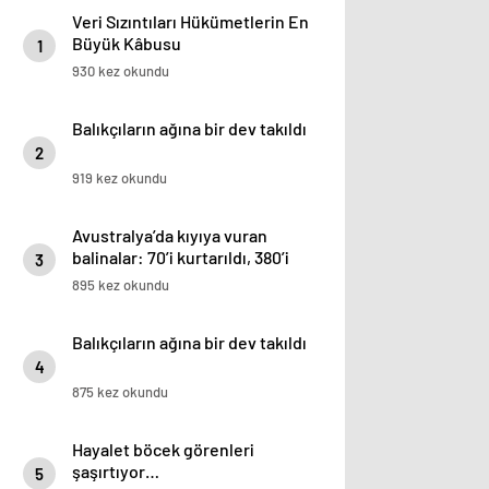
Veri Sızıntıları Hükümetlerin En
Büyük Kâbusu
1
930 kez okundu
Balıkçıların ağına bir dev takıldı
2
919 kez okundu
Avustralya’da kıyıya vuran
balinalar: 70’i kurtarıldı, 380’i
3
öldü
895 kez okundu
Balıkçıların ağına bir dev takıldı
4
875 kez okundu
Hayalet böcek görenleri
şaşırtıyor…
5