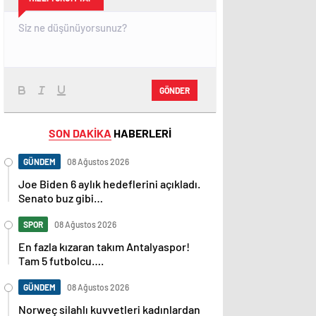
GÖNDER
SON DAKİKA
HABERLERİ
GÜNDEM
08 Ağustos 2026
Joe Biden 6 aylık hedeflerini açıkladı.
Senato buz gibi…
SPOR
08 Ağustos 2026
En fazla kızaran takım Antalyaspor!
Tam 5 futbolcu….
GÜNDEM
08 Ağustos 2026
Norweç silahlı kuvvetleri kadınlardan