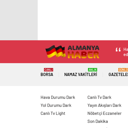
Ha
ed
CANLI
ANLIK
GÜNLÜ
BORSA
NAMAZ VAKITLERI
GAZETELE
Hava Durumu Dark
Canlı Tv Dark
Yol Durumu Dark
Yayın Akışları Dark
Canlı Tv Light
Nöbetçi Eczaneler
Son Dakika