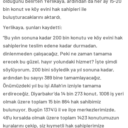
olduğunu belirten Yerlikaya, ardından da her ay 15-20
bin konut ve köy evini hak sahipleri ile
buluşturacaklarını aktardı.
Yerlikaya, şunları kaydetti:
“Bu yılın sonuna kadar 200 bin konutu ve köy evini hak
sahiplerine teslim edene kadar durmadan,
dinlenmeden çalışacağız. Peki ne zaman tamama
erecek bu güzel, hayır yolundaki hizmet? İşte şimdi
söylüyorum, 200 bini söyledik ya yıl sonuna kadar,
ardından bu sayıyı 389 bine tamamlayacağız.
Önümüzdeki yıl bu işi Allah’ın izniyle tamama
erdireceğiz. Diyarbakır’da 14 bin 273 konut, 1006 iş yeri
olmak üzere toplam 15 bin 864 hak sahibimiz
bulunuyor. Bugün 1374’ü il ve ilçe merkezlerimizde,
49’u kırsalda olmak üzere toplam 1423 konutumuzun
kuralarını çekip, siz kıymetli hak sahiplerimize