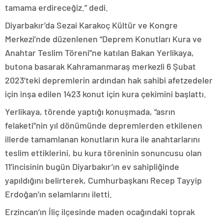
tamama erdireceğiz.” dedi.
Diyarbakır’da Sezai Karakoç Kültür ve Kongre
Merkezi’nde düzenlenen “Deprem Konutları Kura ve
Anahtar Teslim Töreni”ne katılan Bakan Yerlikaya,
butona basarak Kahramanmaraş merkezli 6 Şubat
2023’teki depremlerin ardından hak sahibi afetzedeler
için inşa edilen 1423 konut için kura çekimini başlattı.
Yerlikaya, törende yaptığı konuşmada, “asrın
felaketi”nin yıl dönümünde depremlerden etkilenen
illerde tamamlanan konutların kura ile anahtarlarını
teslim ettiklerini, bu kura töreninin sonuncusu olan
11’incisinin bugün Diyarbakır’ın ev sahipliğinde
yapıldığını belirterek, Cumhurbaşkanı Recep Tayyip
Erdoğan’ın selamlarını iletti.
Erzincan’ın İliç ilçesinde maden ocağındaki toprak