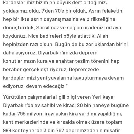
kardeşlerimiz bizim en büyük dert ortağımız,
yoldaşımız oldu. 7’den 70’e bir olduk. Asrın felaketini
hep birlikte asrın dayanışmasına ve birlikteliğine
dönüştürdük. Sarsılmaz ve sağlam iradenizi ortaya
koydunuz. Nice badireleri böyle atlattık. Allah
hepinizden razı olsun. Bugün de bu zorluklardan birini
daha aşıyoruz. Diyarbakır’ımızda deprem
konutlarımızın kura ve anahtar teslim törenini hep
beraber gerçekleştiriyoruz. Depremzede
kardeşlerimizi yeni yuvalarına kavuşturmaya devam
ediyoruz, devam edeceğiz.”
Yürütülen çalışmalarla ilgili bilgi veren Yerlikaya,
Diyarbakır’da ev sahibi ve kiracı 20 bin haneye bugüne
kadar 795 milyon lirayı aşkın kira yardımı yapıldığını,
kent merkezlerinde ve kırsalda olmak üzere toplam
988 konteynerde 3 bin 762 depremzedenin misafir