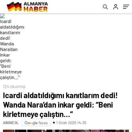
çalıştın…”
124 okunma
Icardi aldatıldığımı kanıtlarım dedi!
Wanda Nara’dan inkar geldi: “Beni
kirletmeye çalıştın…”
1 Ocak 2025 14:35
ABONE OL
News