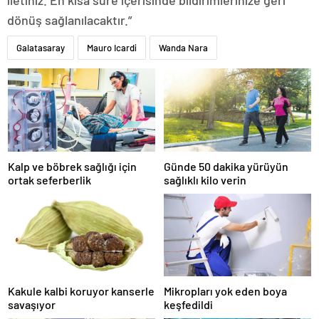
iletiniz. En kısa süre içerisinde bildirimlerinize geri
dönüş sağlanılacaktır.”
Galatasaray
Mauro Icardi
Wanda Nara
Kalp ve böbrek sağlığı için
Günde 50 dakika yürüyün
ortak seferberlik
sağlıklı kilo verin
Kakule kalbi koruyor kanserle
Mikropları yok eden boya
savaşıyor
keşfedildi