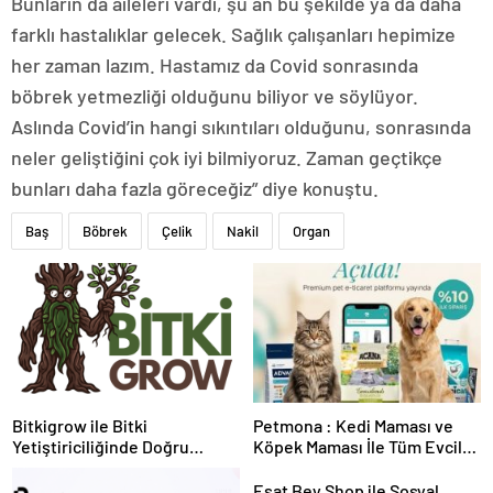
Bunların da aileleri vardı, şu an bu şekilde ya da daha
farklı hastalıklar gelecek. Sağlık çalışanları hepimize
her zaman lazım. Hastamız da Covid sonrasında
böbrek yetmezliği olduğunu biliyor ve söylüyor.
Aslında Covid’in hangi sıkıntıları olduğunu, sonrasında
neler geliştiğini çok iyi bilmiyoruz. Zaman geçtikçe
bunları daha fazla göreceğiz” diye konuştu.
Baş
Böbrek
Çelik
Nakil
Organ
Bitkigrow ile Bitki
Petmona : Kedi Maması ve
Yetiştiriciliğinde Doğru
Köpek Maması İle Tüm Evcil
Ekipman ve Ürün Seçimi
Hayvan Ürünleri
Esat Bey Shop ile Sosyal