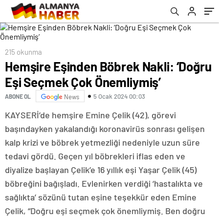
215 okunma
Hemşire Eşinden Böbrek Nakli: ‘Doğru
Eşi Seçmek Çok Önemliymiş’
5 Ocak 2024 00:03
ABONE OL
News
KAYSERİ’de hemşire Emine Çelik (42), görevi
başındayken yakalandığı koronavirüs sonrası gelişen
kalp krizi ve böbrek yetmezliği nedeniyle uzun süre
tedavi gördü. Geçen yıl böbrekleri iflas eden ve
diyalize başlayan Çelik’e 16 yıllık eşi Yaşar Çelik (45)
böbreğini bağışladı. Evlenirken verdiği ‘hastalıkta ve
sağlıkta’ sözünü tutan eşine teşekkür eden Emine
Çelik, “Doğru eşi seçmek çok önemliymiş. Ben doğru