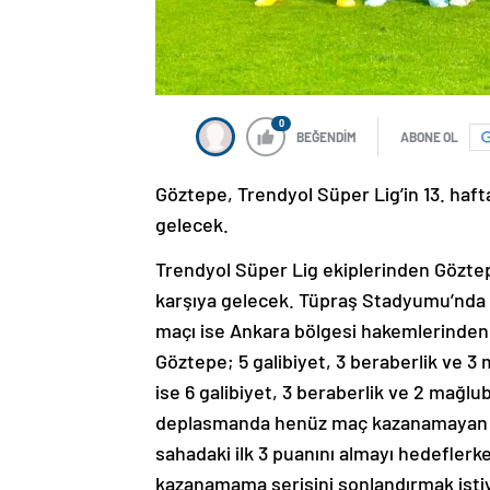
0
BEĞENDİM
ABONE OL
Göztepe, Trendyol Süper Lig’in 13. haft
gelecek.
Trendyol Süper Lig ekiplerinden Göztep
karşıya gelecek. Tüpraş Stadyumu’nda 
maçı ise Ankara bölgesi hakemlerinde
Göztepe; 5 galibiyet, 3 beraberlik ve 3 
ise 6 galibiyet, 3 beraberlik ve 2 mağl
deplasmanda henüz maç kazanamayan İzm
sahadaki ilk 3 puanını almayı hedeflerk
kazanamama serisini sonlandırmak isti