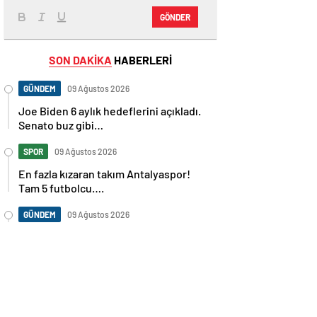
GÖNDER
SON DAKİKA
HABERLERİ
GÜNDEM
09 Ağustos 2026
Joe Biden 6 aylık hedeflerini açıkladı.
Senato buz gibi…
SPOR
09 Ağustos 2026
En fazla kızaran takım Antalyaspor!
Tam 5 futbolcu….
GÜNDEM
09 Ağustos 2026
Norweç silahlı kuvvetleri kadınlardan
oluşan özel kuvvetler eğitimlerini
başlattı.
SPOR
09 Ağustos 2026
Cristiano Ronaldo’nun akıllara zarar
tüm kariyerinin istatistiğini çıkardık !