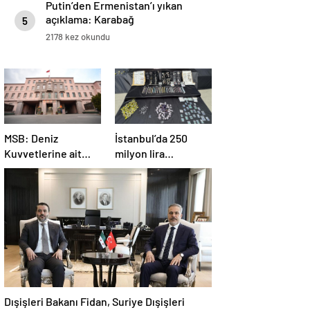
Putin’den Ermenistan’ı yıkan
açıklama: Karabağ
5
Azerbaycan’ın ayrılmaz bir
2178 kez okundu
parçasıdır!
MSB: Deniz
İstanbul’da 250
Kuvvetlerine ait
milyon lira
helikopter Antalya
değerinde değerli
açıklarında acil iniş
taş ele geçirildi
yaptı
Dışişleri Bakanı Fidan, Suriye Dışişleri