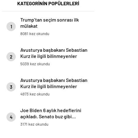
KATEGORİNİN POPÜLERLERİ
Trump’tan seçim sonrası ilk
mülakat
1
8081 kez okundu
Avusturya başbakanı Sebastian
Kurz ile ilgili bilinmeyenler
2
5039 kez okundu
Avusturya başbakanı Sebastian
Kurz ile ilgili bilinmeyenler
3
4973 kez okundu
Joe Biden 6 aylık hedeflerini
açıkladı. Senato buz gibi…
4
3171 kez okundu