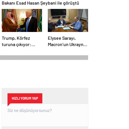
Bakanı Esad Hasan Şeybani ile görüştü
Trump, Körfez
Elysee Sarayı,
turuna çıkıyor:
Macron’un Ukrayna
Beklentiler büyük
ziyareti sırasında
trende uyuşturucu
kullandığı iddiasını
yalanladı
HIZLI YORUM YAP