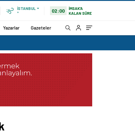
İMSAK'A
İSTANBUL
02:00
KALAN SÜRE
°
Yazarlar
Gazeteler
k