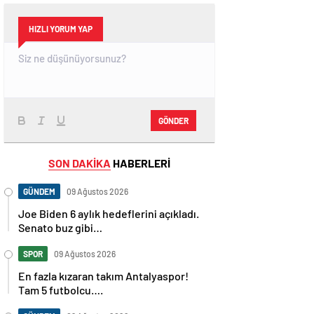
HIZLI YORUM YAP
GÖNDER
SON DAKİKA
HABERLERİ
GÜNDEM
09 Ağustos 2026
Joe Biden 6 aylık hedeflerini açıkladı.
Senato buz gibi…
SPOR
09 Ağustos 2026
En fazla kızaran takım Antalyaspor!
Tam 5 futbolcu….