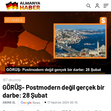
187 okunma
GÖRÜŞ- Postmodern değil gerçek bir
darbe: 28 Şubat
17 Haziran 2024 00:15
ABONE OL
News