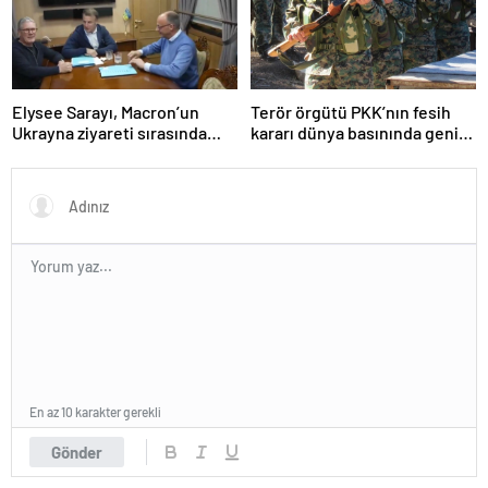
Elysee Sarayı, Macron’un
Terör örgütü PKK’nın fesih
Ukrayna ziyareti sırasında
kararı dünya basınında geniş
trende uyuşturucu kullandığı
yer buldu
iddiasını yalanladı
En az 10 karakter gerekli
Gönder