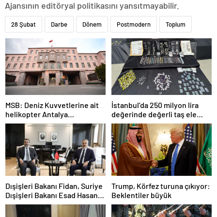
Ajansının editöryal politikasını yansıtmayabilir.
28 Şubat
Darbe
Dönem
Postmodern
Toplum
MSB: Deniz Kuvvetlerine ait
İstanbul’da 250 milyon lira
helikopter Antalya
değerinde değerli taş ele
açıklarında acil iniş yaptı
geçirildi
Dışişleri Bakanı Fidan, Suriye
Trump, Körfez turuna çıkıyor:
Dışişleri Bakanı Esad Hasan
Beklentiler büyük
Şeybani ile görüştü