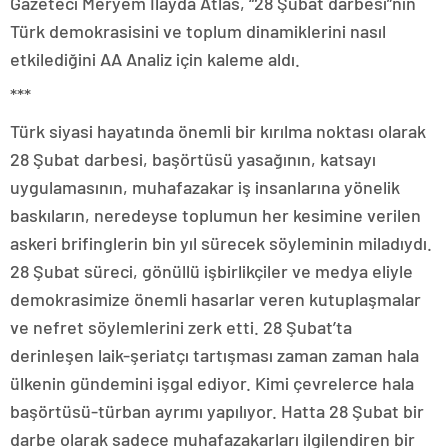
Gazeteci Meryem İlayda Atlas, “28 Şubat darbesi”nin
Türk demokrasisini ve toplum dinamiklerini nasıl
etkilediğini AA Analiz için kaleme aldı.
***
Türk siyasi hayatında önemli bir kırılma noktası olarak
28 Şubat darbesi, başörtüsü yasağının, katsayı
uygulamasının, muhafazakar iş insanlarına yönelik
baskıların, neredeyse toplumun her kesimine verilen
askeri brifinglerin bin yıl sürecek söyleminin miladıydı.
28 Şubat süreci, gönüllü işbirlikçiler ve medya eliyle
demokrasimize önemli hasarlar veren kutuplaşmalar
ve nefret söylemlerini zerk etti. 28 Şubat’ta
derinleşen laik-şeriatçı tartışması zaman zaman hala
ülkenin gündemini işgal ediyor. Kimi çevrelerce hala
başörtüsü-türban ayrımı yapılıyor. Hatta 28 Şubat bir
darbe olarak sadece muhafazakarları ilgilendiren bir