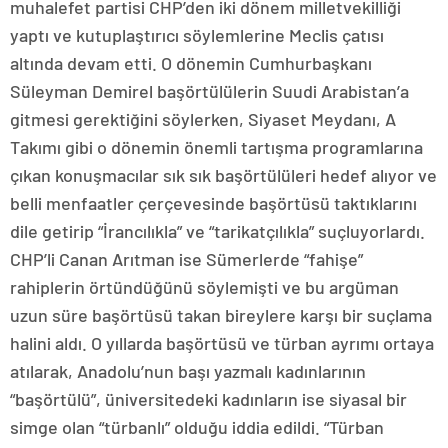
muhalefet partisi CHP’den iki dönem milletvekilliği
yaptı ve kutuplaştırıcı söylemlerine Meclis çatısı
altında devam etti. O dönemin Cumhurbaşkanı
Süleyman Demirel başörtülülerin Suudi Arabistan’a
gitmesi gerektiğini söylerken, Siyaset Meydanı, A
Takımı gibi o dönemin önemli tartışma programlarına
çıkan konuşmacılar sık sık başörtülüleri hedef alıyor ve
belli menfaatler çerçevesinde başörtüsü taktıklarını
dile getirip “İrancılıkla” ve “tarikatçılıkla” suçluyorlardı.
CHP’li Canan Arıtman ise Sümerlerde “fahişe”
rahiplerin örtündüğünü söylemişti ve bu argüman
uzun süre başörtüsü takan bireylere karşı bir suçlama
halini aldı. O yıllarda başörtüsü ve türban ayrımı ortaya
atılarak, Anadolu’nun başı yazmalı kadınlarının
“başörtülü”, üniversitedeki kadınların ise siyasal bir
simge olan “türbanlı” olduğu iddia edildi. “Türban