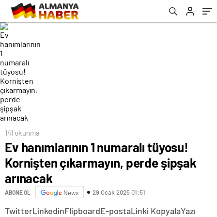
141 okunma
Ev hanımlarının 1 numaralı tüyosu!
Kornişten çıkarmayın, perde şipşak
arınacak
29 Ocak 2025 01:51
ABONE OL
News
Twitter
Linkedin
Flipboard
E-posta
Linki Kopyala
Yazı