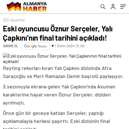
153 okunma
Eski oyuncusu Öznur Serçeler, Yalı
Çapkını’nın final tarihini açıkladı!
1 Ekim 2024 13:00
ABONE OL
News
Reyting rekorları kıran Yalı Çapkını dizisinde Afra
Saraçoğlu ve Mert Ramazan Demir başrolü paylaşıyor.
3.sezonuyla ekrana gelen Yalı Çapkını’nda Asuman
karakterine hayat veren Öznur Serçeler, diziden
ayrılmıştı.
Önce gün bir geceye katılan Serçeler, yaptığı
açıklamalayla herkesi şaşırttı. Eski dizisinin final
tarihini açıkladı.