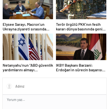
Elysee Sarayı, Macron’un
Terör örgütü PKK’nın fesih
Ukrayna ziyareti sırasında
kararı dünya basınında geniş
trende uyuşturucu kullandığı
yer buldu
iddiasını yalanladı
Netanyahu’nun “ABD güvenlik
IKBY Başkanı Barzani:
yardımlarını almayı
Erdoğan’ın sürecin başarısı
durdurmak zorunda
için ortaya koyduğu çabayı
kalabileceklerini” söylediği
takdirle karşılıyoruz
iddiası