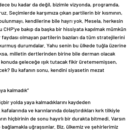
dece bu kadar da değil, bizimle vizyonda, programda,
uz. Seçimlerde karşımıza çıkan partilerin bir kısmının,
 bulunmayı, kendilerine bile hayrı yok. Mesela, herkesin
ğu CHP’ye bakıp da başka bir hissiyata kapılmak mümkün
faydası olmayan partilerin bazıları da tüm stratejilerini
kurmuş durumdalar. Yahu senin bu ülkede tuğla üzerine
ksa, milletin dertlerinden birine bile derman olacak
ir konuda geleceğe ışık tutacak fikir üretememişsen,
ecek? Bu kafanın sonu, kendini siyasetin mezat
aya kalmadık”
içbir yolda yaya kalmadıklarını kaydeden
falarında ve karınlarında dolaştırdıkları kırk tilkiyle
ın hiçbirinin de sonu hayırlı bir durakta bitmedi. Varsın
ine bağlamakla uğraşsınlar. Biz, ülkemiz ve şehirlerimiz