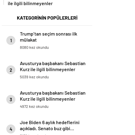
ile ilgili bilinmeyenler
KATEGORİNİN POPÜLERLERİ
Trump’tan seçim sonrası ilk
mülakat
1
8080 kez okundu
Avusturya başbakanı Sebastian
Kurz ile ilgili bilinmeyenler
2
5039 kez okundu
Avusturya başbakanı Sebastian
Kurz ile ilgili bilinmeyenler
3
4972 kez okundu
Joe Biden 6 aylık hedeflerini
açıkladı. Senato buz gibi…
4