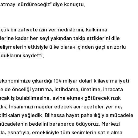
anlatmayı sürdüreceğiz” diye konuştu.
ük bir zafiyete izin vermediklerini, kalkınma
rine kadar her şeyi yakından takip ettiklerini dile
lişmelerin etkisiyle ülke olarak içinden geçilen zorlu
duklarını kaydetti.
onomimize çıkardığı 104 milyar dolarlık ilave maliyeti
 de önceliği yatırıma, istihdama, üretime, ihracata
acak iş bulabilmesine, evine ekmek götürecek rızık
dık. İnsanımızı mağdur edecek acı reçeteler yerine,
itikaları yeğledik. Bilhassa hayat pahalılığıyla mücadele
 mücadelenin bedelini beraberce ödüyoruz. Merkezi
la, esnafıyla, emeklisiyle tüm kesimlerin satın alma