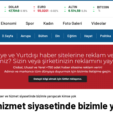
DOLAR
EURO
ALTIN
BITCOIN
47,7049
55,0201
6.514,59
%
0.16%
-0.02%
0,34
Ekonomi
Spor
Kadın
Foto Galeri
Videolar
3.Sayfa
Avrupa
Bülten
Din
Eğitim
Hayat
Politika
er ve hizmet siyasetinde bizimle yarışacak kimse yok
hizmet siyasetinde bizimle 