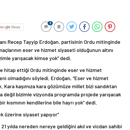
0
News
nı Recep Tayyip Erdoğan, partisinin Ordu mitinginde
açlarının eser ve hizmet siyaseti olduğunun altını
zimle yarışacak kimse yok” dedi.
 hitap ettiği Ordu mitinginde eser ve hizmet
eni olmadığını söyledi. Erdoğan, “Eser ve hizmet
k. Kara kaşımıza kara gözümüze millet bizi sandıktan
a değil bizimle vizyonda programda projede yarışacak
ir kısmının kendilerine bile hayrı yok” dedi.
k üzerine siyaset yapıyor”
21 yılda nereden nereye geldiğini akıl ve vicdan sahibi