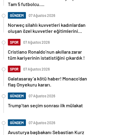
Tam 5 futbolcu….
GÜNDEM
07 Ağustos 2026
Norweç silahlı kuvvetleri kadınlardan
oluşan özel kuvvetler eğitimlerini
başlattı.
SPOR
07 Ağustos 2026
Cristiano Ronaldo’nun akıllara zarar
tüm kariyerinin istatistiğini çıkardık !
SPOR
07 Ağustos 2026
Galatasaray’a kötü haber! Monaco’dan
flaş Onyekuru kararı.
GÜNDEM
07 Ağustos 2026
Trump’tan seçim sonrası ilk mülakat
GÜNDEM
07 Ağustos 2026
Avusturya başbakanı Sebastian Kurz