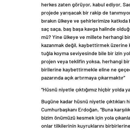
herkes zaten görüyor, kabul ediyor. Sa
projede yarışacak bir rakip de tanımıyor
bırakın ülkeye ve şehirlerimize katkıda
saç saça, baş başa kavga halinde oldu
mü? Yine ülkeye ve millete herhangi bir 
kazanmak değil, kaybettirmek üzerine 
tuğla koyma seviyesinde bile bir izin yo
projen veya teklifin yoksa, herhangi b
birilerine kaybettirmekle eline ne geç
pazarında açık artırmaya çıkarmaktır”
“Hüsnü niyetle çıktığımız hiçbir yolda y
Bugüne kadar hüsnü niyetle çıktıkları h
Cumhurbaşkanı Erdoğan, “Buna karşılık ka
bizim önümüzü kesmek için yola çıkanlar
onlar tilkilerinin kuyruklarını birbirler