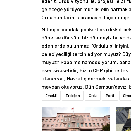
ederiz. Ordu vizyonu ile, projesi ile 31 Ma
geleceğe yürüyor mu? İki elin parmakları
Ordu’nun tarihi sıçramasını hiçbir eng
Miting alanındaki pankartlara dikkat ç
dönerse dönsün, biz dönmeyiz bu yoldan
edenlerde bulunmaz’, ‘Ordulu bilir işin
belediyeciliği tercih ediyor muyuz? Büy
muyuz? Rabbime hamdediyorum, bana böyl
eser siyasetidir. Bizim CHP gibi ne tek 
utancı var. Hasret gidermek, vatandaşı
meydan okuyoruz. Dün Samsun’dayız, b
Emekli
Erdoğan
Ordu
Parti
Siya