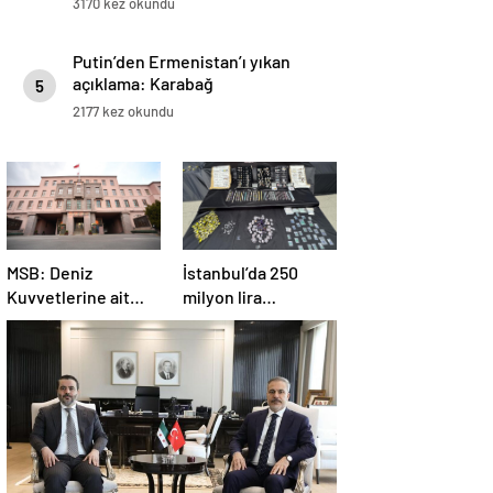
3170 kez okundu
Putin’den Ermenistan’ı yıkan
açıklama: Karabağ
5
Azerbaycan’ın ayrılmaz bir
2177 kez okundu
parçasıdır!
MSB: Deniz
İstanbul’da 250
Kuvvetlerine ait
milyon lira
helikopter Antalya
değerinde değerli
açıklarında acil iniş
taş ele geçirildi
yaptı