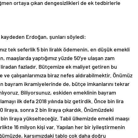
men ortaya çıkan dengesizlikleri de ek tedbirlerle
da kaydeden Erdoğan, şunları söyledi:
ız tek seferlik 5 bin liralık ödemenin, en düşük emekli
anın, maaşlarda yaptığımız yüzde 50’ye ulaşan zam
 liradan fazladır. Bütçemize ek maliyet getiren bu
 ve çalışanlarımıza biraz nefes aldırabilmektir. Önümüz
n bayram ikramiyelerinde de, bütçe imkanlarını tekrar
anlıyoruz. Biliyorsunuz, eskiden emeklinin bayram
lamayı ilk defa 2018 yılında biz getirdik. Önce bin lira
0 liraya, sonra 2 bin liraya çıkardık. Önümüzdeki
bin liraya yükselteceğiz. Tabii ülkemizde emekli maaşı
likte 16 milyon kişi var. Yapılan her bir iyileştirmenin
ğümüzde, karşımızdaki tablo çok daha doğru