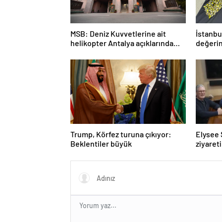
MSB: Deniz Kuvvetlerine ait
İstanbu
helikopter Antalya açıklarında
değerin
acil iniş yaptı
geçirild
Trump, Körfez turuna çıkıyor:
Elysee 
Beklentiler büyük
ziyaret
uyuştur
yalanla