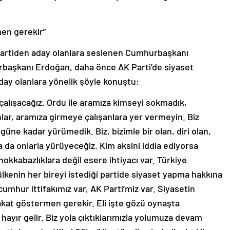
en gerekir”
partiden aday olanlara seslenen Cumhurbaşkanı
başkanı Erdoğan, daha önce AK Parti’de siyaset
day olanlara yönelik şöyle konuştu:
 çalışacağız. Ordu ile aramıza kimseyi sokmadık,
lar, aramıza girmeye çalışanlara yer vermeyin. Biz
üne kadar yürümedik. Biz, bizimle bir olan, diri olan,
 da onlarla yürüyeceğiz. Kim aksini iddia ediyorsa
hokkabazlıklara değil esere ihtiyacı var. Türkiye
 ülkenin her bireyi istediği partide siyaset yapma hakkına
 cumhur ittifakımız var, AK Parti’miz var. Siyasetin
kat göstermen gerekir. Eli işte gözü oynaşta
 hayır gelir. Biz yola çıktıklarımızla yolumuza devam