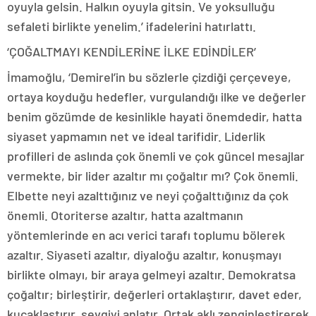
oyuyla gelsin. Halkın oyuyla gitsin. Ve yoksulluğu
sefaleti birlikte yenelim.’ ifadelerini hatırlattı.
‘ÇOĞALTMAYI KENDİLERİNE İLKE EDİNDİLER’
İmamoğlu, ‘Demirel’in bu sözlerle çizdiği çerçeveye,
ortaya koyduğu hedefler, vurgulandığı ilke ve değerler
benim gözümde de kesinlikle hayati önemdedir, hatta
siyaset yapmamın net ve ideal tarifidir. Liderlik
profilleri de aslında çok önemli ve çok güncel mesajlar
vermekte, bir lider azaltır mı çoğaltır mı? Çok önemli.
Elbette neyi azalttığınız ve neyi çoğalttığınız da çok
önemli. Otoriterse azaltır, hatta azaltmanın
yöntemlerinde en acı verici tarafı toplumu bölerek
azaltır. Siyaseti azaltır, diyaloğu azaltır, konuşmayı
birlikte olmayı, bir araya gelmeyi azaltır. Demokratsa
çoğaltır; birleştirir, değerleri ortaklaştırır, davet eder,
kucaklaştırır, sevgiyi anlatır. Ortak aklı zenginleştirerek