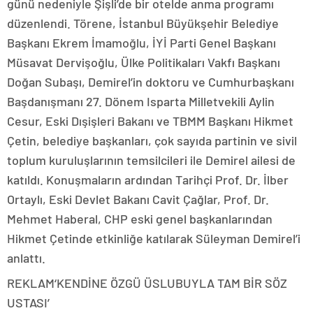
günü nedeniyle Şişli’de bir otelde anma programı
düzenlendi. Törene, İstanbul Büyükşehir Belediye
Başkanı Ekrem İmamoğlu, İYİ Parti Genel Başkanı
Müsavat Dervişoğlu, Ülke Politikaları Vakfı Başkanı
Doğan Subaşı, Demirel’in doktoru ve Cumhurbaşkanı
Başdanışmanı 27. Dönem Isparta Milletvekili Aylin
Cesur, Eski Dışişleri Bakanı ve TBMM Başkanı Hikmet
Çetin, belediye başkanları, çok sayıda partinin ve sivil
toplum kuruluşlarının temsilcileri ile Demirel ailesi de
katıldı. Konuşmaların ardından Tarihçi Prof. Dr. İlber
Ortaylı, Eski Devlet Bakanı Cavit Çağlar, Prof. Dr.
Mehmet Haberal, CHP eski genel başkanlarından
Hikmet Çetinde etkinliğe katılarak Süleyman Demirel’i
anlattı.
REKLAM
‘KENDİNE ÖZGÜ ÜSLUBUYLA TAM BİR SÖZ
USTASI’