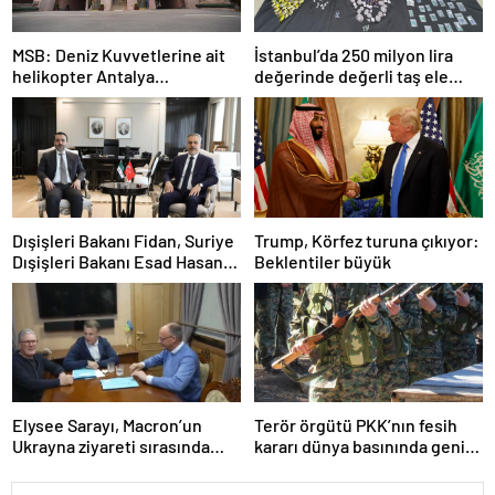
MSB: Deniz Kuvvetlerine ait
İstanbul’da 250 milyon lira
helikopter Antalya
değerinde değerli taş ele
açıklarında acil iniş yaptı
geçirildi
Dışişleri Bakanı Fidan, Suriye
Trump, Körfez turuna çıkıyor:
Dışişleri Bakanı Esad Hasan
Beklentiler büyük
Şeybani ile görüştü
Elysee Sarayı, Macron’un
Terör örgütü PKK’nın fesih
Ukrayna ziyareti sırasında
kararı dünya basınında geniş
trende uyuşturucu kullandığı
yer buldu
iddiasını yalanladı