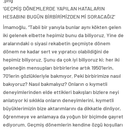
.png
‘GEÇMİŞ DÖNEMLERDE YAPILAN HATALARIN
HESABINI BUGÜN BİRBİRİMİZDEN Mİ SORACAĞIZ’
İmamoğlu, “Tabii bir yanıyla bunlar aynı kökten gelen
iki gelenek elbette hepimiz bunu da biliyoruz. Yine de
aralarındaki o siyasi rekabetin geçmişte dönem
dönem ne kadar sert ve yıpratıcı olabildiğini de
hepimiz biliyoruz. Şunu da çok iyi biliyoruz ki; her iki
geleneğin mensupları birbirlerine artık 1950’lerin,
70’lerin gözlükleriyle bakmıyor. Peki birbirimize nasıl
bakıyoruz? Nasıl bakmalıyız? Onların o kıymetli
deneyimlerinden elde ettikleri bakışları bizlere neyi
anlatıyor ki sıklıkla onların deneyimlerini, kıymetli
büyüklerimizin bize aktarımlarını da dikkatle dinliyor,
öğrenmeye ve anlamaya da yoğun bir biçimde gayret
ediyorum. Geçmiş dönemlerin kendine özgü koşulları