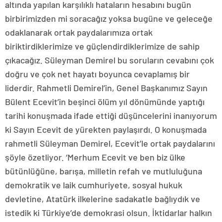
altında yapılan karşılıklı hataların hesabını bugün
birbirimizden mi soracağız yoksa bugüne ve geleceğe
odaklanarak ortak paydalarımıza ortak
biriktirdiklerimize ve güçlendirdiklerimize de sahip
çıkacağız. Süleyman Demirel bu soruların cevabını çok
doğru ve çok net hayatı boyunca cevaplamış bir
liderdir. Rahmetli Demirel’in, Genel Başkanımız Sayın
Bülent Ecevit’in beşinci ölüm yıl dönümünde yaptığı
tarihi konuşmada ifade ettiği düşüncelerini inanıyorum
ki Sayın Ecevit de yürekten paylaşırdı. O konuşmada
rahmetli Süleyman Demirel, Ecevit’le ortak paydalarını
şöyle özetliyor. ‘Merhum Ecevit ve ben biz ülke
bütünlüğüne, barışa, milletin refah ve mutluluğuna
demokratik ve laik cumhuriyete, sosyal hukuk
devletine, Atatürk ilkelerine sadakatle bağlıydık ve
istedik ki Türkiye’de demokrasi olsun. İktidarlar halkın