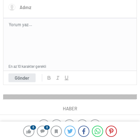
En az 10 karakter gerekli
Gönder
HABER
0
0
yangın algılama sistemleri
ajax alarm