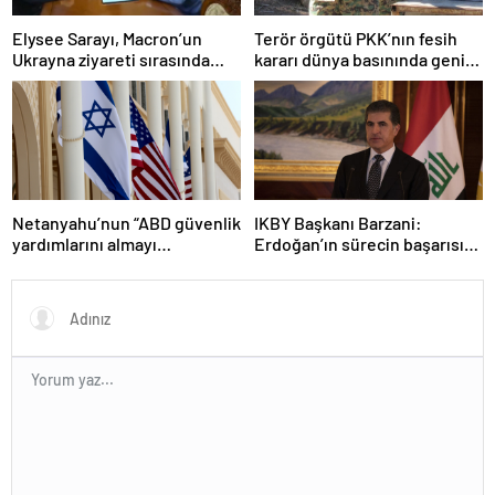
Elysee Sarayı, Macron’un
Terör örgütü PKK’nın fesih
Ukrayna ziyareti sırasında
kararı dünya basınında geniş
trende uyuşturucu kullandığı
yer buldu
iddiasını yalanladı
Netanyahu’nun “ABD güvenlik
IKBY Başkanı Barzani:
yardımlarını almayı
Erdoğan’ın sürecin başarısı
durdurmak zorunda
için ortaya koyduğu çabayı
kalabileceklerini” söylediği
takdirle karşılıyoruz
iddiası