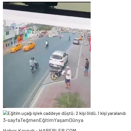
3-sayfaTeğmenEğitimYaşamDünya
Haber Kaynak : HABERLER.COM