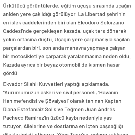
Ürkütücü görüntülerde, eğitim uçuşu sırasında uçağın
aniden yere çakıldığı görülüyor. La Libertad şehrinin
en işlek caddelerinden biri olan Eleodoro Solorzano
Caddesi’nde gerçekleşen kazada, uçak ters dönerek
yolun ortasına düştü. Uçağın yere çarpmasıyla saçılan
parçalardan biri, son anda manevra yapmaya çalışan
bir motosikletliye çarparak yaralanmasına neden oldu.
Kazada ayrıca bir beyaz otomobil de kısmen hasar
gördü.
Ekvador Silahlı Kuvvetleri yaptığı açıklamada,
“Kurumumuzun askeri ve sivil personeli, ‘Havanın
Hanımefendisi ve Şövalyesi’ olarak tanınan Kaptan
Diana Estefaníaiz Solis ve Teğmen Juan Andrés
Pacheco Ramírez’in üzücü kaybı nedeniyle yas
tutuyor. Ailelerine ve dostlarına en içten başsağlığı
dileklerimizi iletiyoruz. Yüce Tanrı’ya, onların ruhlarını