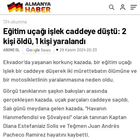
134 okunma
Eğitim uçağı işlek caddeye düştü: 2
kişi öldü, 1 kişi yaralandı
29 Kasım 2024 20:33
ABONE OL
News
Ekvador’da yaşanan korkunç kazada, bir eğitim uçağı
işlek bir caddeye düşerek iki mürettebatın ölümüne ve
bir motosikletlinin yaralanmasına neden oldu.
Görgü tanıklarının şaşkın bakışları arasında
gerçekleşen kazada, uçak parçaları caddeye saçıldı.
Salı günü meydana gelen kazada, “Havanın
Hanımefendisi ve Şövalyesi” olarak tanınan Kaptan
Diana Estefaníaiz Solis ve Teğmen Juan Andrés
Pacheco Ramírez hayatını kaybetti.