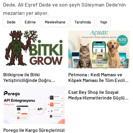
Dede, Ali Eşref Dede ve son şeyh Süleyman Dede’nin
mezarları yer alıyor.
Dede
Edirne
Mevlevihane
Tarafında
Yapı
Bitkigrow ile Bitki
Petmona : Kedi Maması ve
Yetiştiriciliğinde Doğru
Köpek Maması İle Tüm Evcil
Ekipman ve Ürün Seçimi
Hayvan Ürünleri
Esat Bey Shop ile Sosyal
Medya Hizmetlerinde Güçlü
Panel Deneyimi
Porego ile Kargo Süreçlerinizi