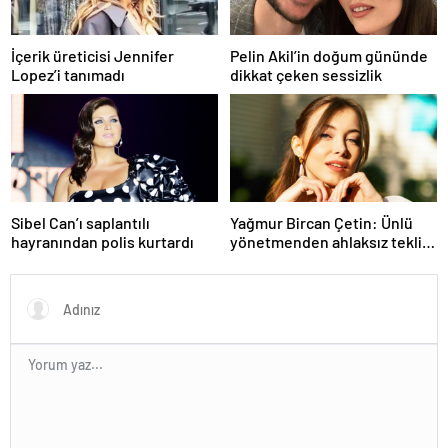
İçerik üreticisi Jennifer
Pelin Akil’in doğum gününde
Lopez’i tanımadı
dikkat çeken sessizlik
Sibel Can’ı saplantılı
Yağmur Bircan Çetin: Ünlü
hayranından polis kurtardı
yönetmenden ahlaksız teklif
aldım