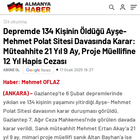
Yıl 9 Ay, Proje Müellifine 12 Yıl Hapis Cezası
134 okunma
Depremde 134 Kişinin Öldüğü Ayşe-
Mehmet Polat Sitesi Davasında Karar:
Müteahhite 21 Yıl 9 Ay, Proje Müellifine
12 Yıl Hapis Cezası
17 Ocak 2025 19:27
ABONE OL
News
Haber: Mehmet OFLAZ
(ANKARA) –
Gaziantep’te 6 Şubat depremlerinde
yıkılan ve 134 kişinin yaşamını yitirdiği Ayşe- Mehmet
Polat Sitesi davasının karar duruşması görüldü.
Gaziantep 7. Ağır Ceza Mahkemesi’nde görülen davada
karar verildi. Sanık müteahhit Mehmet Ertan Akay’a 21
yıl 9 ay, mimari proje müellifi sanık Altan Bayhan’a ise