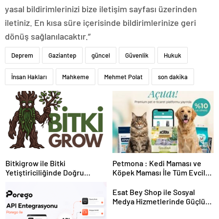
yasal bildirimlerinizi bize iletişim sayfası üzerinden
iletiniz. En kısa süre içerisinde bildirimlerinize geri
dönüş sağlanılacaktır.”
Deprem
Gaziantep
güncel
Güvenlik
Hukuk
İnsan Hakları
Mahkeme
Mehmet Polat
son dakika
Bitkigrow ile Bitki
Petmona : Kedi Maması ve
Yetiştiriciliğinde Doğru
Köpek Maması İle Tüm Evcil
Ekipman ve Ürün Seçimi
Hayvan Ürünleri
Esat Bey Shop ile Sosyal
Medya Hizmetlerinde Güçlü
Panel Deneyimi