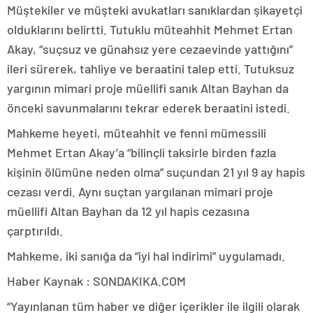
Müştekiler ve müşteki avukatları sanıklardan şikayetçi
olduklarını belirtti. Tutuklu müteahhit Mehmet Ertan
Akay, “suçsuz ve günahsız yere cezaevinde yattığını”
ileri sürerek, tahliye ve beraatini talep etti. Tutuksuz
yargının mimari proje müellifi sanık Altan Bayhan da
önceki savunmalarını tekrar ederek beraatini istedi.
Mahkeme heyeti, müteahhit ve fenni mümessili
Mehmet Ertan Akay’a “bilinçli taksirle birden fazla
kişinin ölümüne neden olma” suçundan 21 yıl 9 ay hapis
cezası verdi. Aynı suçtan yargılanan mimari proje
müellifi Altan Bayhan da 12 yıl hapis cezasına
çarptırıldı.
Mahkeme, iki sanığa da “iyi hal indirimi” uygulamadı.
Haber Kaynak : SONDAKIKA.COM
“Yayınlanan tüm haber ve diğer içerikler ile ilgili olarak