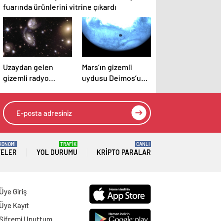
fuarında ürünlerini vitrine çıkardı
Uzaydan gelen
Mars’ın gizemli
gizemli radyo
uydusu Deimos’un
sinyalleri bilim
nadir görüntüleri
insanlarını şaşırttı
yayınlandı
KONOMİ
TRAFİK
CANLI
TELER
YOL DURUMU
KRIPTO PARALAR
Üye Giriş
Üye Kayıt
Şifremi Unuttum