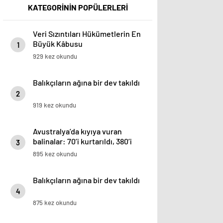
KATEGORİNİN POPÜLERLERİ
Veri Sızıntıları Hükümetlerin En
Büyük Kâbusu
1
929 kez okundu
Balıkçıların ağına bir dev takıldı
2
919 kez okundu
Avustralya’da kıyıya vuran
balinalar: 70’i kurtarıldı, 380’i
3
öldü
895 kez okundu
Balıkçıların ağına bir dev takıldı
4
875 kez okundu