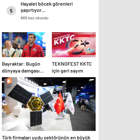
Hayalet böcek görenleri
şaşırtıyor…
5
865 kez okundu
Bayraktar: Bugün
TEKNOFEST KKTC
dünyaya damgasını
için geri sayım
vuran İHA ve akıllı
mühimmatlara
sahibiz
Türk firmaları uydu sektörünün en büyük