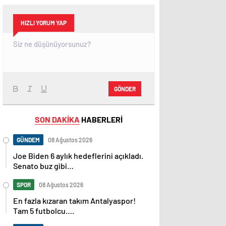
HIZLI YORUM YAP
GÖNDER
SON DAKİKA
HABERLERİ
GÜNDEM
08 Ağustos 2026
Joe Biden 6 aylık hedeflerini açıkladı.
Senato buz gibi…
SPOR
08 Ağustos 2026
En fazla kızaran takım Antalyaspor!
Tam 5 futbolcu….