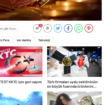
0
News
to Para
son dakika
Teknoloji
EST KKTC için geri sayım
Türk firmaları uydu sektörünün
en büyük fuarında ürünlerini
vitrine çıkardı