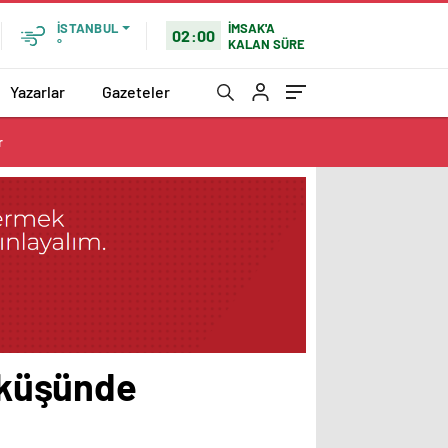
İMSAK'A
İSTANBUL
02:00
KALAN SÜRE
°
Yazarlar
Gazeteler
r
çöküşünde