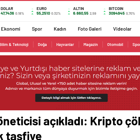
DOLAR
EURO
ALTIN
BITCOIN
47,7436
55,2510
6.660,55
3094945
0.18%
0.32%
2,59
0,70%
Ekonomi
Spor
Kadın
Foto Galeri
Videolar
Bilim & Teknoloji
Doğa
Hayvanlar
Magazin
Otomobil
Spo
öneticisi açıkladı: Kripto 
k tasfiye