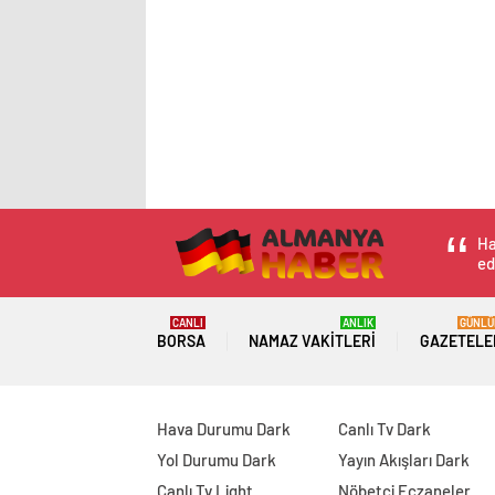
Ha
ed
CANLI
ANLIK
GÜNLÜ
BORSA
NAMAZ VAKITLERI
GAZETELE
Hava Durumu Dark
Canlı Tv Dark
Yol Durumu Dark
Yayın Akışları Dark
Canlı Tv Light
Nöbetçi Eczaneler