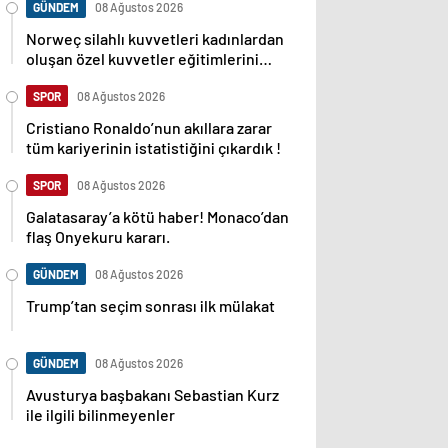
GÜNDEM
08 Ağustos 2026
Norweç silahlı kuvvetleri kadınlardan
oluşan özel kuvvetler eğitimlerini
başlattı.
SPOR
08 Ağustos 2026
Cristiano Ronaldo’nun akıllara zarar
tüm kariyerinin istatistiğini çıkardık !
SPOR
08 Ağustos 2026
Galatasaray’a kötü haber! Monaco’dan
flaş Onyekuru kararı.
GÜNDEM
08 Ağustos 2026
Trump’tan seçim sonrası ilk mülakat
GÜNDEM
08 Ağustos 2026
Avusturya başbakanı Sebastian Kurz
ile ilgili bilinmeyenler