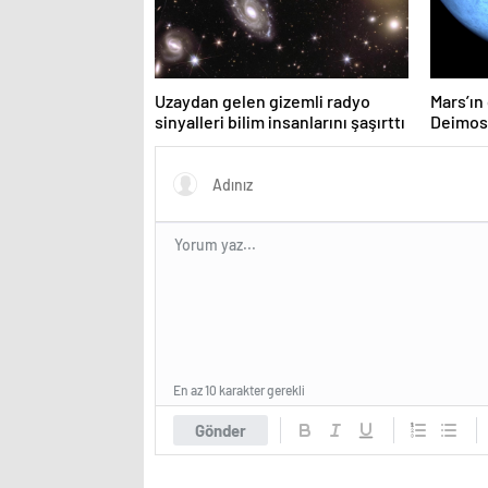
Uzaydan gelen gizemli radyo
Mars’ın
sinyalleri bilim insanlarını şaşırttı
Deimos’
yayınla
En az 10 karakter gerekli
Gönder