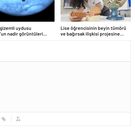
 gizemli uydusu
Lise öğrencisinin beyin tümörü
un nadir görüntüleri
ve bağırsak ilişkisi projesine
ndı
TÜBİTAK’tan ödül