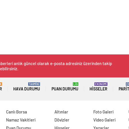
berleri anlık güncel olarak e-posta adresiniz üzerinden takip
ebilirsiniz.
K
TAHMİNİ
LİG
EKONOMİ
E
R
HAVA DURUMU
PUAN DURUMU
HISSELER
PARI
Canlı Borsa
Altınlar
Foto Galeri
Namaz Vakitleri
Dövizler
Video Galeri
Puan Durumu
Hisseler
Yazarlar