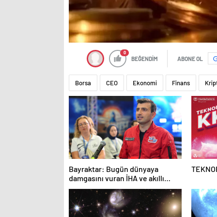
0
BEĞENDİM
ABONE OL
Borsa
CEO
Ekonomi
Finans
Krip
Bayraktar: Bugün dünyaya
TEKNOF
damgasını vuran İHA ve akıllı
mühimmatlara sahibiz