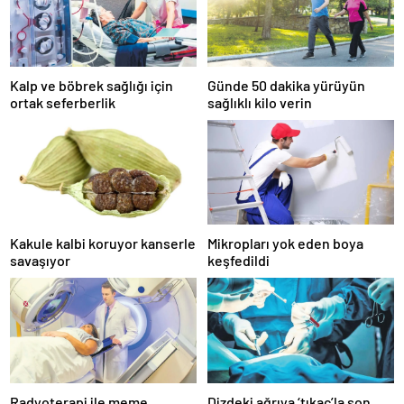
Kalp ve böbrek sağlığı için
Günde 50 dakika yürüyün
ortak seferberlik
sağlıklı kilo verin
Kakule kalbi koruyor kanserle
Mikropları yok eden boya
savaşıyor
keşfedildi
Radyoterapi ile meme
Dizdeki ağrıya ‘tıkaç’la son