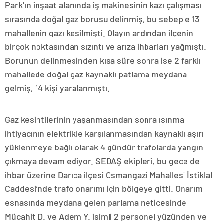
Park’ın inşaat alanında iş makinesinin kazı çalışması
sırasında doğal gaz borusu delinmiş, bu sebeple 13
mahallenin gazı kesilmişti. Olayın ardından ilçenin
birçok noktasından sızıntı ve arıza ihbarları yağmıştı.
Borunun delinmesinden kısa süre sonra ise 2 farklı
mahallede doğal gaz kaynaklı patlama meydana
gelmiş, 14 kişi yaralanmıştı.
Gaz kesintilerinin yaşanmasından sonra ısınma
ihtiyacının elektrikle karşılanmasından kaynaklı aşırı
yüklenmeye bağlı olarak 4 gündür trafolarda yangın
çıkmaya devam ediyor. SEDAŞ ekipleri, bu gece de
ihbar üzerine Darıca ilçesi Osmangazi Mahallesi İstiklal
Caddesi’nde trafo onarımı için bölgeye gitti. Onarım
esnasında meydana gelen parlama neticesinde
Mücahit D. ve Adem Y. isimli 2 personel yüzünden ve