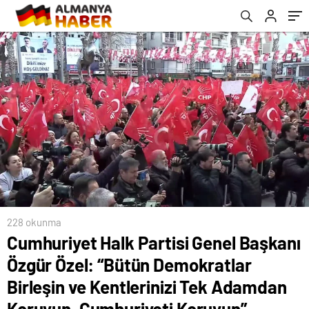
Kentlerinizi Tek Adamdan Koruyun,
Kongresi”nde konuştu Açıklaması
Cumhuriyeti Koruyun”
228 okunma
Cumhuriyet Halk Partisi Genel Başkanı
Özgür Özel: “Bütün Demokratlar
Birleşin ve Kentlerinizi Tek Adamdan
Koruyun, Cumhuriyeti Koruyun”