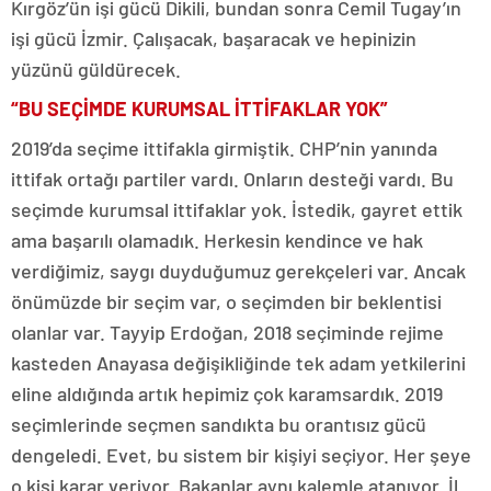
Kırgöz’ün işi gücü Dikili, bundan sonra Cemil Tugay’ın
işi gücü İzmir. Çalışacak, başaracak ve hepinizin
yüzünü güldürecek.
“BU SEÇİMDE KURUMSAL İTTİFAKLAR YOK”
2019’da seçime ittifakla girmiştik. CHP’nin yanında
ittifak ortağı partiler vardı. Onların desteği vardı. Bu
seçimde kurumsal ittifaklar yok. İstedik, gayret ettik
ama başarılı olamadık. Herkesin kendince ve hak
verdiğimiz, saygı duyduğumuz gerekçeleri var. Ancak
önümüzde bir seçim var, o seçimden bir beklentisi
olanlar var. Tayyip Erdoğan, 2018 seçiminde rejime
kasteden Anayasa değişikliğinde tek adam yetkilerini
eline aldığında artık hepimiz çok karamsardık. 2019
seçimlerinde seçmen sandıkta bu orantısız gücü
dengeledi. Evet, bu sistem bir kişiyi seçiyor. Her şeye
o kişi karar veriyor. Bakanlar aynı kalemle atanıyor. İl