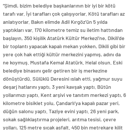
“Şimdi, bizim belediye başkanlarının bir iyi bir kötü
tarafı var. İyi tarafları çok çalışıyorlar. Kötü tarafları az
anlatıyorlar. Bakın elimde Adil Kırgöz’ün 5 yılda
yaptıkları var. 170 kilometre temiz su iletim hattından
başlayın, 350 kişilik Atatürk Kültür Merkezi’ne, Dikili’de
bir toplantı yapacak kapalı mekan yokken, Dikili gibi bir
yere çok hak ettiği kültür merkezini yapmış, adını da
ne koymuş. Mustafa Kemal Atatürk. Helal olsun. Eski
belediye binasını gelir getiren bir iş merkezine
dönüştürdü. Sülüklü Deresini ıslah etti, yağmur suyu
deşarj hatlarını yaptı, 3 yeni kavşak yaptı. Bütün
yollarımızı yaptı. Kent arşivi ve tanıtım merkezi yaptı, 6
kilometre bisiklet yolu, Çandarlı’ya kapalı pazar yeri,
düğün salonu yaptı. Taziye evini yaptı. 26 yeni park,
sokak sağlıklaştırma projeleri, arıtma tesisi, çevre
yolları, 125 metre sıcak asfalt. 450 bin metrekare kilit