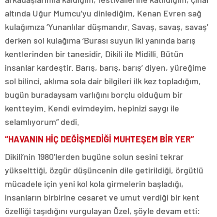
altında Uğur Mumcu’yu dinlediğim, Kenan Evren sağ
kulağımıza ‘Yunanlılar düşmandır. Savaş, savaş, savaş’
derken sol kulağıma ‘Burası suyun iki yanında barış
kentlerinden bir tanesidir, Dikili ile Midilli. Bütün
insanlar kardeştir. Barış, barış, barış’ diyen, yüreğime
sol bilinci, aklıma sola dair bilgileri ilk kez topladığım,
bugün buradaysam varlığını borçlu olduğum bir
kentteyim. Kendi evimdeyim, hepinizi saygı ile
selamlıyorum” dedi.
“HAVANIN HİÇ DEĞİŞMEDİĞİ MUHTEŞEM BİR YER”
Dikili’nin 1980’lerden bugüne solun sesini tekrar
yükselttiği, özgür düşüncenin dile getirildiği, örgütlü
mücadele için yeni kol kola girmelerin başladığı,
insanların birbirine cesaret ve umut verdiği bir kent
özelliği taşıdığını vurgulayan Özel, şöyle devam etti: