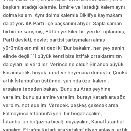
başkanı atadığı kalemle, İzmir’e vali atadığı kalem aynı
dolma kalem. Aynı dolma kalemle Dikili’ye kaymakam
da atıyor, AK Parti ilçe başkanını atıyor. Sapla saman
birbirine karışmış. Bütün yetkiler bir yerde toplanmış.
Parti devleti, devlet partisi tartışmaları almış
yürümüşken millet dedi ki ‘Dur bakalım, her şey senin
elinde değil.’ 11 büyük kenti bize ittifak ortaklarımızın
da oyları ile verdiler. Verince ne oldu? Bir anda büyük
karamsarlık, büyük umut ve heyecana dönüştü. Çünkü
artık İstanbul’un üstünde, yanında özel kalemi,
arsalara tepeden bakan, ‘Bunu şu Arap şeyhine
verelim, bunu şu emire verelim, burayı Katarlılara söz
verdim, not edelim. Verecek, peşkeş çekecek arsa
kalmayınca İstanbul’a yeni bir boğaz açalım.
İstanbul’un boğazına bıçağı dayayalım. Kanal İstanbul
yapalım. Etrafını Katarlılara satalım’ diyen anlayış, artık