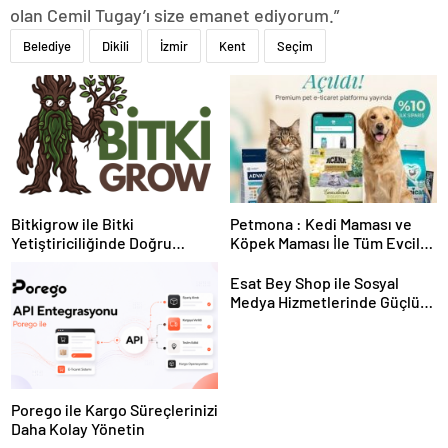
olan Cemil Tugay’ı size emanet ediyorum.”
Belediye
Dikili
İzmir
Kent
Seçim
Bitkigrow ile Bitki
Petmona : Kedi Maması ve
Yetiştiriciliğinde Doğru
Köpek Maması İle Tüm Evcil
Ekipman ve Ürün Seçimi
Hayvan Ürünleri
Esat Bey Shop ile Sosyal
Medya Hizmetlerinde Güçlü
Panel Deneyimi
Porego ile Kargo Süreçlerinizi
Daha Kolay Yönetin