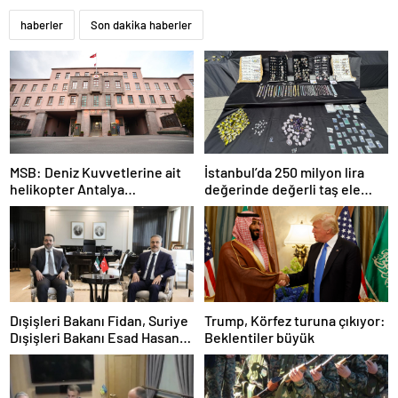
haberler
Son dakika haberler
MSB: Deniz Kuvvetlerine ait
İstanbul’da 250 milyon lira
helikopter Antalya
değerinde değerli taş ele
açıklarında acil iniş yaptı
geçirildi
Dışişleri Bakanı Fidan, Suriye
Trump, Körfez turuna çıkıyor:
Dışişleri Bakanı Esad Hasan
Beklentiler büyük
Şeybani ile görüştü