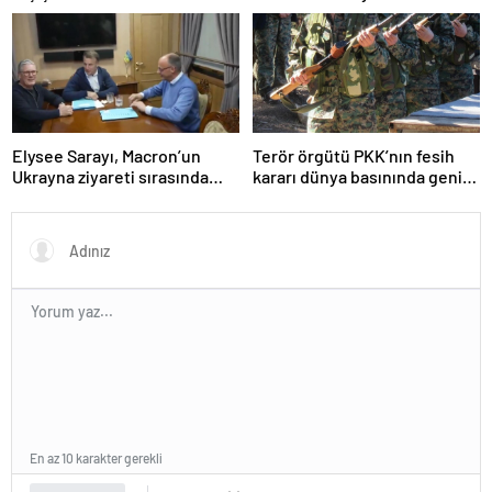
Şeybani ile görüştü
Elysee Sarayı, Macron’un
Terör örgütü PKK’nın fesih
Ukrayna ziyareti sırasında
kararı dünya basınında geniş
trende uyuşturucu kullandığı
yer buldu
iddiasını yalanladı
En az 10 karakter gerekli