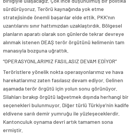
birliğiyle ulaşacağız. Çok ince düşünülmüş bir politika
sürdürüyoruz. Terörü kaynağında yok etme
stratejisinde önemli başarılar elde ettik. PKK’nın
uzantılarını sınır hattımızdan uzaklaştırdık. Bölgesel
planların aparatı olarak son günlerde tekrar devreye
alınmak istenen DEAŞ terör örgütünü kelimenin tam
manasıyla bozguna uğrattık.
“OPERASYONLARIMIZ FASILASIZ DEVAM EDİYOR”
Teröristlere yönelik nokta operasyonlarımız ve hava
harekatlarımız zaten fasılasız devam ediyor. Gelinen
aşamada terör örgütü için yolun sonu görünüyor.
Silahları bırakıp örgütü lağvetmek dışında herhangi bir
seçenekleri bulunmuyor. Diğer türlü Türkiye’nin kadife
eldivene sarılı demir yumruğu ile yüzleşeceklerdir.
Kantonculuk oynama devri artık tamamen sona
ermiştir.