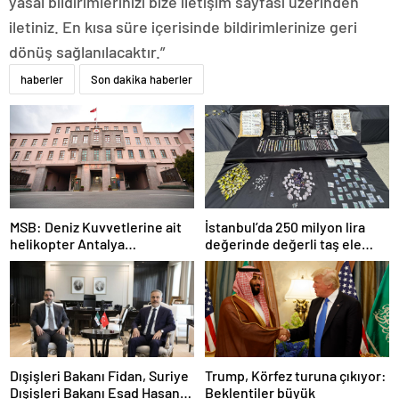
yasal bildirimlerinizi bize iletişim sayfası üzerinden
iletiniz. En kısa süre içerisinde bildirimlerinize geri
dönüş sağlanılacaktır.”
haberler
Son dakika haberler
MSB: Deniz Kuvvetlerine ait
İstanbul’da 250 milyon lira
helikopter Antalya
değerinde değerli taş ele
açıklarında acil iniş yaptı
geçirildi
Dışişleri Bakanı Fidan, Suriye
Trump, Körfez turuna çıkıyor:
Dışişleri Bakanı Esad Hasan
Beklentiler büyük