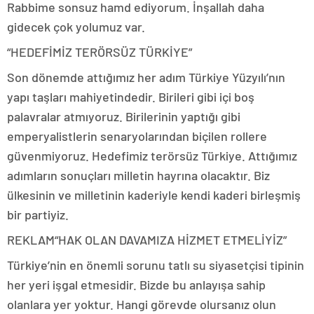
Rabbime sonsuz hamd ediyorum. İnşallah daha
gidecek çok yolumuz var.
“HEDEFİMİZ TERÖRSÜZ TÜRKİYE”
Son dönemde attığımız her adım Türkiye Yüzyılı’nın
yapı taşları mahiyetindedir. Birileri gibi içi boş
palavralar atmıyoruz. Birilerinin yaptığı gibi
emperyalistlerin senaryolarından biçilen rollere
güvenmiyoruz. Hedefimiz terörsüz Türkiye. Attığımız
adımların sonuçları milletin hayrına olacaktır. Biz
ülkesinin ve milletinin kaderiyle kendi kaderi birleşmiş
bir partiyiz.
REKLAM
“HAK OLAN DAVAMIZA HİZMET ETMELİYİZ”
Türkiye’nin en önemli sorunu tatlı su siyasetçisi tipinin
her yeri işgal etmesidir. Bizde bu anlayışa sahip
olanlara yer yoktur. Hangi görevde olursanız olun