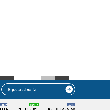
KONOMİ
TRAFİK
CANLI
TELER
YOL DURUMU
KRIPTO PARALAR