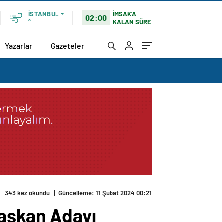
İMSAK'A
İSTANBUL
02:00
KALAN SÜRE
°
Yazarlar
Gazeteler
343 kez okundu
|
Güncelleme: 11 Şubat 2024 00:21
Başkan Adayı