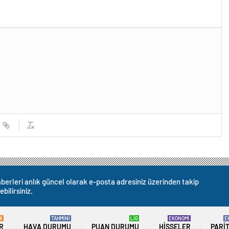
berleri anlık güncel olarak e-posta adresiniz üzerinden takip
ebilirsiniz.
K
TAHMİNİ
LİG
EKONOMİ
E
R
HAVA DURUMU
PUAN DURUMU
HISSELER
PARI