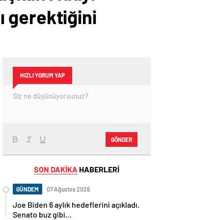
ı gerektiğini
HIZLI YORUM YAP
GÖNDER
SON DAKİKA
HABERLERİ
GÜNDEM
07 Ağustos 2026
Joe Biden 6 aylık hedeflerini açıkladı.
Senato buz gibi…