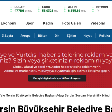
DOLAR
EURO
ALTIN
BITCOIN
47,7101
55,0328
6.555,89
%
0.16%
0%
0,97
Ekonomi
Spor
Kadın
Foto Galeri
Videolar
3.Sayfa
Avrupa
Bülten
Din
Eğitim
Hayat
Politika
fakı Mersin Büyükşehir Belediye Başkan Adayı Serdar Soydan, Mersinlilik bilinci
ersin Büyükşehir Belediye 