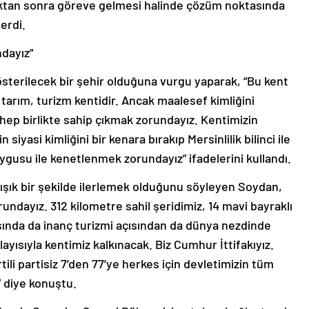
dıktan sonra göreve gelmesi halinde çözüm noktasında
erdi.
dayız”
terilecek bir şehir olduğuna vurgu yaparak, “Bu kent
tarım, turizm kentidir. Ancak maalesef kimliğini
hep birlikte sahip çıkmak zorundayız. Kentimizin
iyasi kimliğini bir kenara bırakıp Mersinlilik bilinci ile
ygusu ile kenetlenmek zorundayız” ifadelerini kullandı.
arışık bir şekilde ilerlemek olduğunu söyleyen Soydan,
undayız. 312 kilometre sahil şeridimiz, 14 mavi bayraklı
tasında da inanç turizmi açısından da dünya nezdinde
layısıyla kentimiz kalkınacak. Biz Cumhur İttifakıyız.
ili partisiz 7’den 77’ye herkes için devletimizin tüm
” diye konuştu.