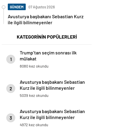
GÜNDEM
07 Ağustos 2026
Avusturya başbakanı Sebastian Kurz
ile ilgili bilinmeyenler
KATEGORİNİN POPÜLERLERİ
Trump’tan seçim sonrası ilk
mülakat
1
8080 kez okundu
Avusturya başbakanı Sebastian
Kurz ile ilgili bilinmeyenler
2
5039 kez okundu
Avusturya başbakanı Sebastian
Kurz ile ilgili bilinmeyenler
3
4972 kez okundu