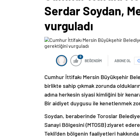
Serdar Soydan, Mers
vurguladı
0
BEĞENDİM
ABONE OL
Cumhur İttifakı Mersin Büyükşehir Bel
birlikte sahip çıkmak zorunda oldukları
adına herkesin siyasi kimliğini bir kenar
Bir aidiyet duygusu ile kenetlenmek zo
Soydan, beraberinde Toroslar Belediye B
Sanayi Bölgesini (MTOSB) ziyaret ederek
Tekli’den bölgenin faaliyetleri hakkında 