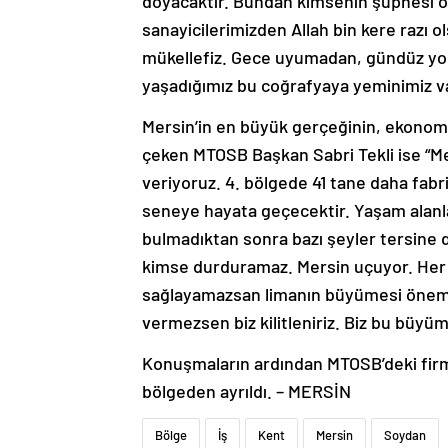
doyacaktır. Bundan kimsenin şüphesi o
sanayicilerimizden Allah bin kere razı o
mükellefiz. Gece uyumadan, gündüz yor
yaşadığımız bu coğrafyaya yeminimiz v
Mersin’in en büyük gerçeğinin, ekonomi
çeken MTOSB Başkan Sabri Tekli ise “Mer
veriyoruz. 4. bölgede 41 tane daha fabr
seneye hayata geçecektir. Yaşam alanla
bulmadıktan sonra bazı şeyler tersine dö
kimse durduramaz. Mersin uçuyor. Her ş
sağlayamazsan limanın büyümesi önemli 
vermezsen biz kilitleniriz. Biz bu büyüm
Konuşmaların ardından MTOSB’deki firm
bölgeden ayrıldı. – MERSİN
Bölge
İş
Kent
Mersin
Soydan