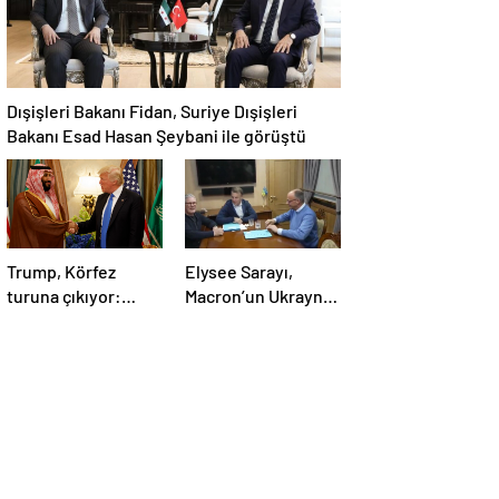
Dışişleri Bakanı Fidan, Suriye Dışişleri
Bakanı Esad Hasan Şeybani ile görüştü
Trump, Körfez
Elysee Sarayı,
turuna çıkıyor:
Macron’un Ukrayna
Beklentiler büyük
ziyareti sırasında
trende uyuşturucu
kullandığı iddiasını
yalanladı