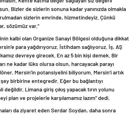
lmasın. Kente katma değer sağlayan siz değerli
lsun. Bizler de sizlerin sonuna kadar yanınızda olmakla
ulmadan sizlerin emrinde, hizmetindeyiz. Çünkü
ar, sözümüz var.”
nin kalbi olan Organize Sanayi Bölgesi olduğuna dikkat
sin’e para yağdırıyoruz. İstihdam sağlıyoruz. İş, AŞ
ikamız devreye girecek. En az 5 bin kişi demek. Bir
rı ne kadar lüks olursa olsun, harcayacak parayı
ner. Mersin’in potansiyelini biliyorum. Mersin’i artık
ey birbirine entegredir. Eğer bu bağlantıyı
değildir. Limana giriş çıkış yapacak tırın yolunu
eyi plan ve projelerle karşılamamız lazım” dedi.
aları da ziyaret eden Serdar Soydan, daha sonra