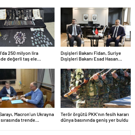
l’da 250 milyon lira
Dışişleri Bakanı Fidan, Suriye
de değerli taş ele
Dışişleri Bakanı Esad Hasan
i
Şeybani ile görüştü
Sarayı, Macron’un Ukrayna
Terör örgütü PKK’nın fesih kararı
i sırasında trende
dünya basınında geniş yer buldu
ucu kullandığı iddiasını
dı