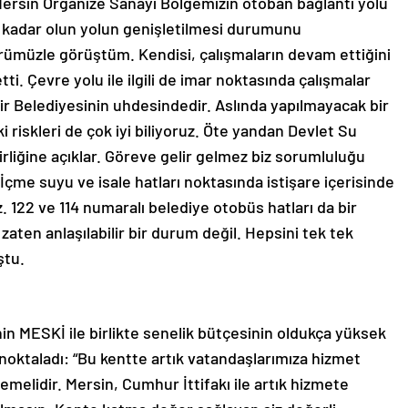
Mersin Organize Sanayi Bölgemizin otoban bağlantı yolu
e kadar olun yolun genişletilmesi durumunu
rümüzle görüştüm. Kendisi, çalışmaların devam ettiğini
i. Çevre yolu ile ilgili de imar noktasında çalışmalar
hir Belediyesinin uhdesindedir. Aslında yapılmayacak bir
i riskleri de çok iyi biliyoruz. Öte yandan Devlet Su
birliğine açıklar. Göreve gelir gelmez biz sorumluluğu
 İçme suyu ve isale hatları noktasında istişare içerisinde
z. 122 ve 114 numaralı belediye otobüs hatları da bir
ten anlaşılabilir bir durum değil. Hepsini tek tek
ştu.
n MESKİ ile birlikte senelik bütçesinin oldukça yüksek
noktaladı: “Bu kentte artık vatandaşlarımıza hizmet
lidir. Mersin, Cumhur İttifakı ile artık hizmete