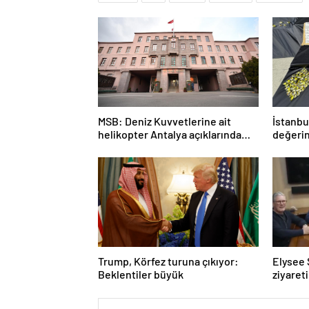
MSB: Deniz Kuvvetlerine ait
İstanbu
helikopter Antalya açıklarında
değerin
acil iniş yaptı
geçirild
Trump, Körfez turuna çıkıyor:
Elysee 
Beklentiler büyük
ziyaret
uyuştur
yalanla