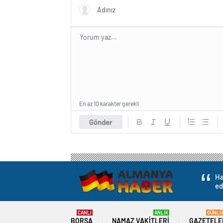
En az 10 karakter gerekli
Gönder
Ha
ed
CANLI
ANLIK
GÜNLÜ
BORSA
NAMAZ VAKITLERI
GAZETELE