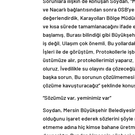
Sorunlara ilişkin de konuşan Soydan, “
ve Nacarlı bağlantısından sonra OSB’y
değerlendirdik. Karayolları Bölge Müdü
ve kısa sürede tamamlanacağını ifade ett
başlamış. Burası bilindiği gibi Büyükşe
iş değil. Ulaşım çok önemli. Bu yollardak
İşleri ile de görüştüm. Protokollerle iş
üstümüze alır, protokollerimizi yaparız.
oluruz. İvedilikle su olayını da çözeceği
başka sorun. Bu sorunun çözülmemesi za
çözüme kavuşturacağız” şeklinde konu
“Sözümüz var, yeminimiz var”
Soydan, Mersin Büyükşehir Belediyesini
olduğunu işaret ederek sözlerini şöyle 
etmeme adına hiç kimse bahane üretmeme