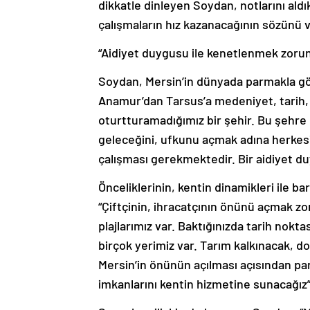
dikkatle dinleyen Soydan, notlarını al
çalışmaların hız kazanacağının sözünü v
“Aidiyet duygusu ile kenetlenmek zorun
Soydan, Mersin’in dünyada parmakla gös
Anamur’dan Tarsus’a medeniyet, tarih, 
oturtturamadığımız bir şehir. Bu şehre 
geleceğini, ufkunu açmak adına herkesin s
çalışması gerekmektedir. Bir aidiyet du
Önceliklerinin, kentin dinamikleri ile b
“Çiftçinin, ihracatçının önünü açmak zor
plajlarımız var. Baktığınızda tarih nok
birçok yerimiz var. Tarım kalkınacak, do
Mersin’in önünün açılması açısından part
imkanlarını kentin hizmetine sunacağız