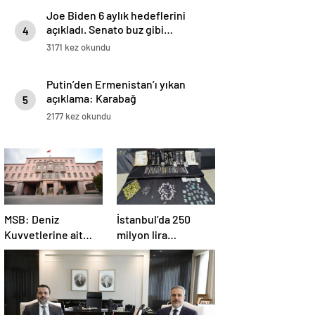
Joe Biden 6 aylık hedeflerini
açıkladı. Senato buz gibi…
4
3171 kez okundu
Putin’den Ermenistan’ı yıkan
açıklama: Karabağ
5
Azerbaycan’ın ayrılmaz bir
2177 kez okundu
parçasıdır!
MSB: Deniz
İstanbul’da 250
Kuvvetlerine ait
milyon lira
helikopter Antalya
değerinde değerli
açıklarında acil iniş
taş ele geçirildi
yaptı