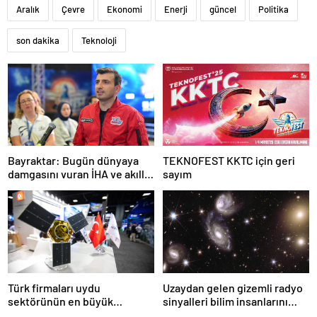
Aralık
Çevre
Ekonomi
Enerji
güncel
Politika
son dakika
Teknoloji
Bayraktar: Bugün dünyaya
TEKNOFEST KKTC için geri
damgasını vuran İHA ve akıllı
sayım
mühimmatlara sahibiz
Türk firmaları uydu
Uzaydan gelen gizemli radyo
sektörünün en büyük
sinyalleri bilim insanlarını
fuarında ürünlerini vitrine
şaşırttı