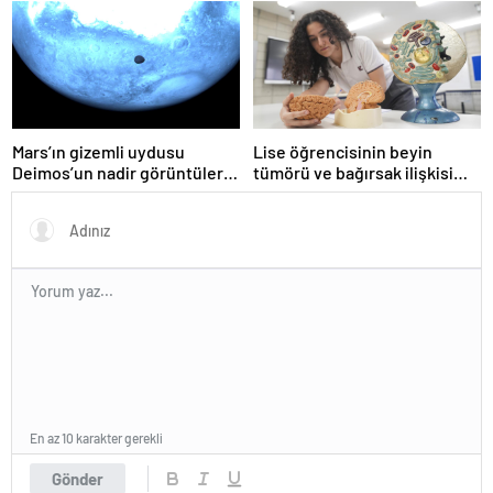
çıkardı
Mars’ın gizemli uydusu
Lise öğrencisinin beyin
Deimos’un nadir görüntüleri
tümörü ve bağırsak ilişkisi
yayınlandı
projesine TÜBİTAK’tan ödül
En az 10 karakter gerekli
Gönder