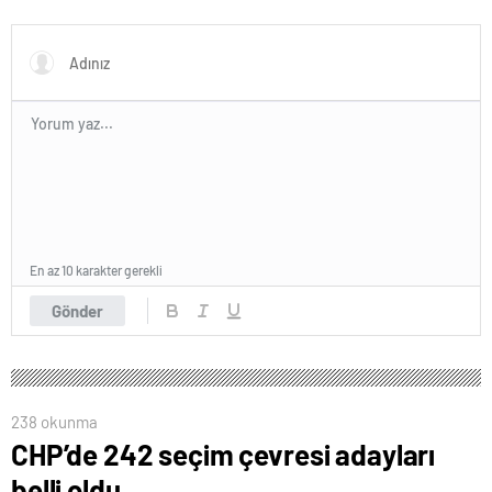
trende uyuşturucu kullandığı
yer buldu
iddiasını yalanladı
En az 10 karakter gerekli
Gönder
238 okunma
CHP’de 242 seçim çevresi adayları
belli oldu