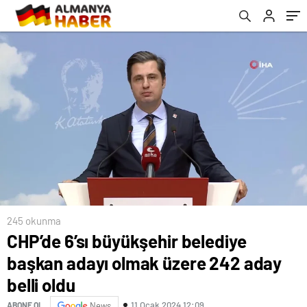
245 okunma
CHP’de 6’sı büyükşehir belediye
başkan adayı olmak üzere 242 aday
belli oldu
11 Ocak 2024 12:09
ABONE OL
News