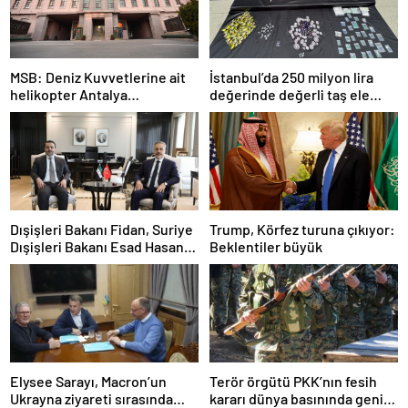
MSB: Deniz Kuvvetlerine ait
İstanbul’da 250 milyon lira
helikopter Antalya
değerinde değerli taş ele
açıklarında acil iniş yaptı
geçirildi
Dışişleri Bakanı Fidan, Suriye
Trump, Körfez turuna çıkıyor:
Dışişleri Bakanı Esad Hasan
Beklentiler büyük
Şeybani ile görüştü
Elysee Sarayı, Macron’un
Terör örgütü PKK’nın fesih
Ukrayna ziyareti sırasında
kararı dünya basınında geniş