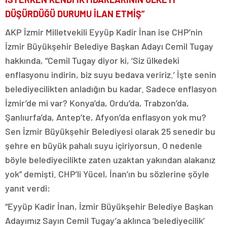
DÜŞÜRDÜĞÜ DURUMU İLAN ETMİŞ”
AKP İzmir Milletvekili Eyyüp Kadir İnan ise CHP’nin
İzmir Büyükşehir Belediye Başkan Adayı Cemil Tugay
hakkında, “Cemil Tugay diyor ki, ‘Siz ülkedeki
enflasyonu indirin, biz suyu bedava veririz.’ İşte senin
belediyecilikten anladığın bu kadar. Sadece enflasyon
İzmir’de mi var? Konya’da, Ordu’da, Trabzon’da,
Şanlıurfa’da, Antep’te, Afyon’da enflasyon yok mu?
Sen İzmir Büyükşehir Belediyesi olarak 25 senedir bu
şehre en büyük pahalı suyu içiriyorsun. O nedenle
böyle belediyecilikte zaten uzaktan yakından alakanız
yok” demişti. CHP’li Yücel, İnan’ın bu sözlerine şöyle
yanıt verdi:
“Eyyüp Kadir İnan, İzmir Büyükşehir Belediye Başkan
Adayımız Sayın Cemil Tugay’a aklınca ‘belediyecilik’