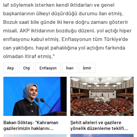
laf söylemek isterken kendi iktidarları ve genel
başkanlarının ülkeyi düşürdüğü durumu ilan etmiş.
Bozuk saat bile günde iki kere doğru zamanı gösterir
misali, AKP iktidarının bozduğu düzeni, yol açtığı hiper
enflasyonu kabul etmiş. Enflasyonun tüm Türkiye’de
can yaktığını, hayat pahalılığına yol açtığını farkında
olmadan itiraf etmiş.”
Akp
Chp
Enflasyon
İnan
İzmir
Bakan Göktaş: “Kahraman
Şehit aileleri ve gazilere
gazilerimizin haklarını
yönelik düzenleme teklifi
güçlendiren yeni bir dönemin
Meclis’te kabul edildi