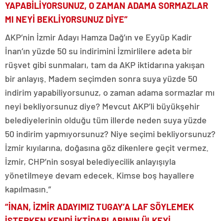
YAPABİLİYORSUNUZ, O ZAMAN ADAMA SORMAZLAR
MI NEYİ BEKLİYORSUNUZ DİYE”
AKP’nin İzmir Adayı Hamza Dağ’ın ve Eyyüp Kadir
İnan’ın yüzde 50 su indirimini İzmirlilere adeta bir
rüşvet gibi sunmaları, tam da AKP iktidarına yakışan
bir anlayış. Madem seçimden sonra suya yüzde 50
indirim yapabiliyorsunuz, o zaman adama sormazlar mı
neyi bekliyorsunuz diye? Mevcut AKP’li büyükşehir
belediyelerinin olduğu tüm illerde neden suya yüzde
50 indirim yapmıyorsunuz? Niye seçimi bekliyorsunuz?
İzmir kıyılarına, doğasına göz dikenlere geçit vermez.
İzmir, CHP’nin sosyal belediyecilik anlayışıyla
yönetilmeye devam edecek. Kimse boş hayallere
kapılmasın.”
“İNAN, İZMİR ADAYIMIZ TUGAY’A LAF SÖYLEMEK
İSTERKEN KENDİ İKTİDARLARININ ÜLKEYİ