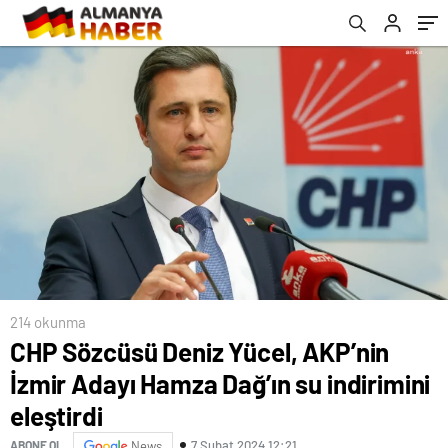
214 okunma
CHP Sözcüsü Deniz Yücel, AKP’nin
İzmir Adayı Hamza Dağ’ın su indirimini
eleştirdi
7 Şubat 2024 12:21
ABONE OL
News