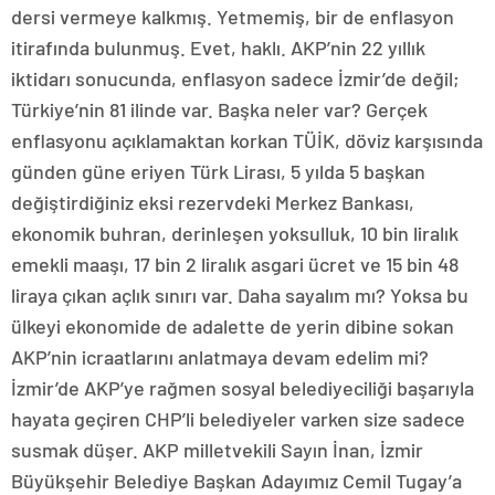
dersi vermeye kalkmış. Yetmemiş, bir de enflasyon
itirafında bulunmuş. Evet, haklı. AKP’nin 22 yıllık
iktidarı sonucunda, enflasyon sadece İzmir’de değil;
Türkiye’nin 81 ilinde var. Başka neler var? Gerçek
enflasyonu açıklamaktan korkan TÜİK, döviz karşısında
günden güne eriyen Türk Lirası, 5 yılda 5 başkan
değiştirdiğiniz eksi rezervdeki Merkez Bankası,
ekonomik buhran, derinleşen yoksulluk, 10 bin liralık
emekli maaşı, 17 bin 2 liralık asgari ücret ve 15 bin 48
liraya çıkan açlık sınırı var. Daha sayalım mı? Yoksa bu
ülkeyi ekonomide de adalette de yerin dibine sokan
AKP’nin icraatlarını anlatmaya devam edelim mi?
İzmir’de AKP’ye rağmen sosyal belediyeciliği başarıyla
hayata geçiren CHP’li belediyeler varken size sadece
susmak düşer. AKP milletvekili Sayın İnan, İzmir
Büyükşehir Belediye Başkan Adayımız Cemil Tugay’a