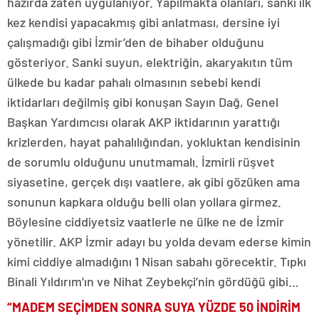
hazırda zaten uygulanıyor. Yapılmakta olanları, sanki ilk
kez kendisi yapacakmış gibi anlatması, dersine iyi
çalışmadığı gibi İzmir’den de bihaber olduğunu
gösteriyor. Sanki suyun, elektriğin, akaryakıtın tüm
ülkede bu kadar pahalı olmasının sebebi kendi
iktidarları değilmiş gibi konuşan Sayın Dağ, Genel
Başkan Yardımcısı olarak AKP iktidarının yarattığı
krizlerden, hayat pahalılığından, yokluktan kendisinin
de sorumlu olduğunu unutmamalı. İzmirli rüşvet
siyasetine, gerçek dışı vaatlere, ak gibi gözüken ama
sonunun kapkara olduğu belli olan yollara girmez.
Böylesine ciddiyetsiz vaatlerle ne ülke ne de İzmir
yönetilir. AKP İzmir adayı bu yolda devam ederse kimin
kimi ciddiye almadığını 1 Nisan sabahı görecektir. Tıpkı
Binali Yıldırım’ın ve Nihat Zeybekçi’nin gördüğü gibi…
“MADEM SEÇİMDEN SONRA SUYA YÜZDE 50 İNDİRİM