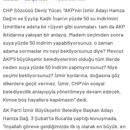
CHP Sözcüsü Deniz Yücel, “AKP’nin İzmir Adayı Hamza
Dağ’ın ve Eyyüp Kadir İnan’ın yüzde 50 su indirimini
İzmirlilere adeta bir rüşvet gibi sunmaları, tam da AKP
iktidarına yakışan bir anlayış. Madem seçimden sonra
suya yüzde 50 indirim yapabiliyorsunuz, o zaman
adama sormazlar mı neyi bekliyorsunuz diye? Mevcut
AKP’li büyükşehir belediyelerinin olduğu tüm illerde
neden suya yüzde 50 indirim yapmıyorsunuz? Niye
seçimi bekliyorsunuz? İzmir kıyılarına, doğasına göz
dikenlere geçit vermez. İzmir, CHP’nin sosyal
belediyecilik anlayışıyla yönetilmeye devam edecek.
Kimse boş hayallere kapılmasın” dedi.
AK Parti İzmir Büyükşehir Belediye Başkan Adayı
Hamza Dağ, 3 Şubat’ta Buca’da yaptığı konuşmada,
“İnşallah göreve geldiğimizde ilk iş olarak en büyük, en