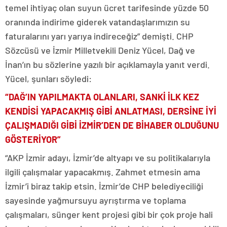
temel ihtiyaç olan suyun ücret tarifesinde yüzde 50
oranında indirime giderek vatandaşlarımızın su
faturalarını yarı yarıya indireceğiz” demişti. CHP
Sözcüsü ve İzmir Milletvekili Deniz Yücel, Dağ ve
İnan’ın bu sözlerine yazılı bir açıklamayla yanıt verdi.
Yücel, şunları söyledi:
“DAĞ’IN YAPILMAKTA OLANLARI, SANKİ İLK KEZ
KENDİSİ YAPACAKMIŞ GİBİ ANLATMASI, DERSİNE İYİ
ÇALIŞMADIĞI GİBİ İZMİR’DEN DE BİHABER OLDUĞUNU
GÖSTERİYOR”
“AKP İzmir adayı, İzmir’de altyapı ve su politikalarıyla
ilgili çalışmalar yapacakmış. Zahmet etmesin ama
İzmir’i biraz takip etsin. İzmir’de CHP belediyeciliği
sayesinde yağmursuyu ayrıştırma ve toplama
çalışmaları, sünger kent projesi gibi bir çok proje hali