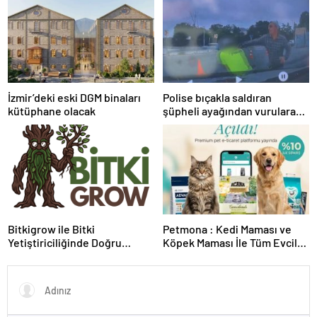
kapılarını aralıyoruz”
İzmir’deki eski DGM binaları
Polise bıçakla saldıran
kütüphane olacak
şüpheli ayağından vurularak
yakalandı
Bitkigrow ile Bitki
Petmona : Kedi Maması ve
Yetiştiriciliğinde Doğru
Köpek Maması İle Tüm Evcil
Ekipman ve Ürün Seçimi
Hayvan Ürünleri