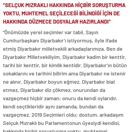
“SELÇUK MIZRAKLI HAKKINDA HİÇBİR SORUŞTURMA
YOKTU, MUHTEMEL SEÇİLECEĞİ BİLİNDİĞİ İÇİN DE
HAKKINDA DÜZMECE DOSYALAR HAZIRLANDI”
“Önümüzde yerel seçimler var tabii. Sayın
Cumhurbaşkanı Diyarbakır’ı istiyormuş, öyle ifade
etmiş Diyarbakır milletvekili arkadaşlarımıza. Ben de
Diyarbakır Milletvekiliyim. Diyarbakır kadim bir kenttir,
tarihi bir kenttir, bir kimlik kentidir. Diyarbakır’ın bütün
sokaklarını ve tarihini bilirim ama Diyarbakır ne istenir
ne alınır. Diyarbakır boyun eğmez, Diyarbakır biat
etmez, Diyarbakır diz çökmez, onurundan da
vazgeçmez hiçbir zaman; onuru da kendi oylarıdır,
kendi seçtikleridir aynı zamanda, bundan da
vazgeçmez. 2019 Seçimleri oldu; dostum, arkadaşım
Selçuk Mızraklı bu Parlamentonun üyesiydi kendisi,
hakkında hiçbir soruşturma yoktu, muhtemel