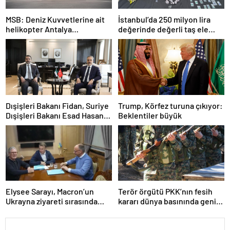
MSB: Deniz Kuvvetlerine ait
İstanbul’da 250 milyon lira
helikopter Antalya
değerinde değerli taş ele
açıklarında acil iniş yaptı
geçirildi
Dışişleri Bakanı Fidan, Suriye
Trump, Körfez turuna çıkıyor:
Dışişleri Bakanı Esad Hasan
Beklentiler büyük
Şeybani ile görüştü
Elysee Sarayı, Macron’un
Terör örgütü PKK’nın fesih
Ukrayna ziyareti sırasında
kararı dünya basınında geniş
trende uyuşturucu kullandığı
yer buldu
iddiasını yalanladı