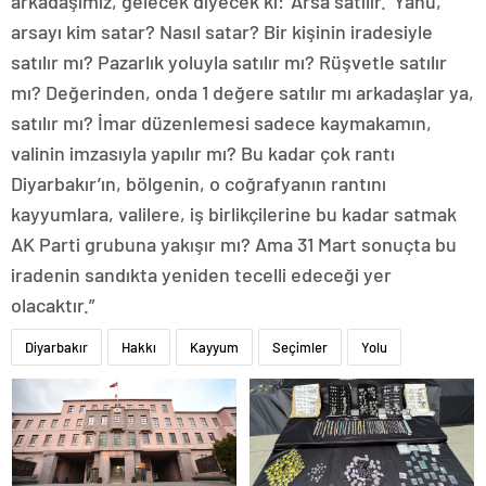
arkadaşımız, gelecek diyecek ki: ‘Arsa satılır.’ Yahu,
arsayı kim satar? Nasıl satar? Bir kişinin iradesiyle
satılır mı? Pazarlık yoluyla satılır mı? Rüşvetle satılır
mı? Değerinden, onda 1 değere satılır mı arkadaşlar ya,
satılır mı? İmar düzenlemesi sadece kaymakamın,
valinin imzasıyla yapılır mı? Bu kadar çok rantı
Diyarbakır’ın, bölgenin, o coğrafyanın rantını
kayyumlara, valilere, iş birlikçilerine bu kadar satmak
AK Parti grubuna yakışır mı? Ama 31 Mart sonuçta bu
iradenin sandıkta yeniden tecelli edeceği yer
olacaktır.”
Diyarbakır
Hakkı
Kayyum
Seçimler
Yolu