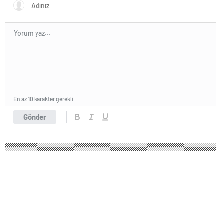
En az 10 karakter gerekli
Gönder
231 okunma
İBB Başkan adayı Murat Kurum canlı
yayında İstanbul için yapılan son anket