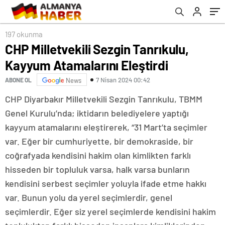
paylaştı
197 okunma
CHP Milletvekili Sezgin Tanrıkulu,
Kayyum Atamalarını Eleştirdi
7 Nisan 2024 00:42
ABONE OL
News
CHP Diyarbakır Milletvekili Sezgin Tanrıkulu, TBMM
Genel Kurulu’nda; iktidarın belediyelere yaptığı
kayyum atamalarını eleştirerek, “31 Mart’ta seçimler
var. Eğer bir cumhuriyette, bir demokraside, bir
coğrafyada kendisini hakim olan kimlikten farklı
hisseden bir topluluk varsa, halk varsa bunların
kendisini serbest seçimler yoluyla ifade etme hakkı
var. Bunun yolu da yerel seçimlerdir, genel
seçimlerdir. Eğer siz yerel seçimlerde kendisini hakim