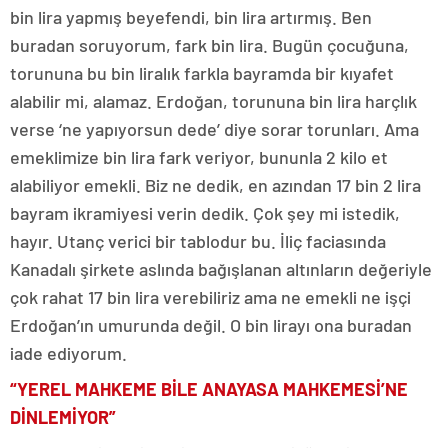
bin lira yapmış beyefendi, bin lira artırmış. Ben
buradan soruyorum, fark bin lira. Bugün çocuğuna,
torununa bu bin liralık farkla bayramda bir kıyafet
alabilir mi, alamaz. Erdoğan, torununa bin lira harçlık
verse ‘ne yapıyorsun dede’ diye sorar torunları. Ama
emeklimize bin lira fark veriyor, bununla 2 kilo et
alabiliyor emekli. Biz ne dedik, en azından 17 bin 2 lira
bayram ikramiyesi verin dedik. Çok şey mi istedik,
hayır. Utanç verici bir tablodur bu. İliç faciasında
Kanadalı şirkete aslında bağışlanan altınların değeriyle
çok rahat 17 bin lira verebiliriz ama ne emekli ne işçi
Erdoğan’ın umurunda değil. O bin lirayı ona buradan
iade ediyorum.
“YEREL MAHKEME BİLE ANAYASA MAHKEMESİ’NE
DİNLEMİYOR”