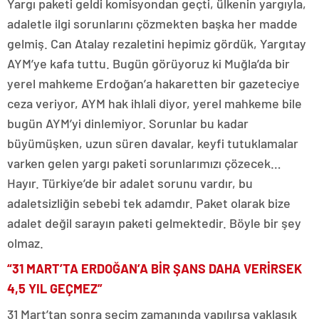
Yargı paketi geldi komisyondan geçti, ülkenin yargıyla,
adaletle ilgi sorunlarını çözmekten başka her madde
gelmiş. Can Atalay rezaletini hepimiz gördük, Yargıtay
AYM’ye kafa tuttu. Bugün görüyoruz ki Muğla’da bir
yerel mahkeme Erdoğan’a hakaretten bir gazeteciye
ceza veriyor, AYM hak ihlali diyor, yerel mahkeme bile
bugün AYM’yi dinlemiyor. Sorunlar bu kadar
büyümüşken, uzun süren davalar, keyfi tutuklamalar
varken gelen yargı paketi sorunlarımızı çözecek…
Hayır. Türkiye’de bir adalet sorunu vardır, bu
adaletsizliğin sebebi tek adamdır. Paket olarak bize
adalet değil sarayın paketi gelmektedir. Böyle bir şey
olmaz.
“31 MART’TA ERDOĞAN’A BİR ŞANS DAHA VERİRSEK
4,5 YIL GEÇMEZ”
31 Mart’tan sonra seçim zamanında yapılırsa yaklaşık