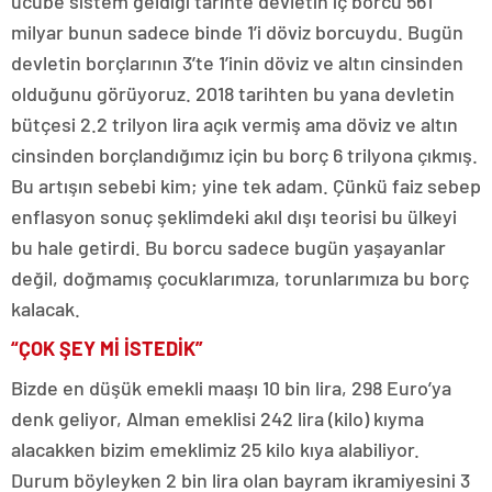
ucube sistem geldiği tarihte devletin iç borcu 561
milyar bunun sadece binde 1’i döviz borcuydu. Bugün
devletin borçlarının 3’te 1’inin döviz ve altın cinsinden
olduğunu görüyoruz. 2018 tarihten bu yana devletin
bütçesi 2.2 trilyon lira açık vermiş ama döviz ve altın
cinsinden borçlandığımız için bu borç 6 trilyona çıkmış.
Bu artışın sebebi kim; yine tek adam. Çünkü faiz sebep
enflasyon sonuç şeklimdeki akıl dışı teorisi bu ülkeyi
bu hale getirdi. Bu borcu sadece bugün yaşayanlar
değil, doğmamış çocuklarımıza, torunlarımıza bu borç
kalacak.
“ÇOK ŞEY Mİ İSTEDİK”
Bizde en düşük emekli maaşı 10 bin lira, 298 Euro’ya
denk geliyor, Alman emeklisi 242 lira (kilo) kıyma
alacakken bizim emeklimiz 25 kilo kıya alabiliyor.
Durum böyleyken 2 bin lira olan bayram ikramiyesini 3