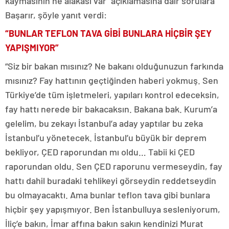
kaymasının ne alakası var” açıklamasına dair sorulara
Başarır, şöyle yanıt verdi:
“BUNLAR TEFLON TAVA GİBİ BUNLARA HİÇBİR ŞEY
YAPIŞMIYOR”
“Siz bir bakan mısınız? Ne bakanı olduğunuzun farkında
mısınız? Fay hattının geçtiğinden haberi yokmuş. Sen
Türkiye’de tüm işletmeleri, yapıları kontrol edeceksin,
fay hattı nerede bir bakacaksın. Bakana bak. Kurum’a
gelelim, bu zekayı İstanbul’a aday yaptılar bu zeka
İstanbul’u yönetecek. İstanbul’u büyük bir deprem
bekliyor, ÇED raporundan mı oldu… Tabii ki ÇED
raporundan oldu. Sen ÇED raporunu vermeseydin, fay
hattı dahil buradaki tehlikeyi görseydin reddetseydin
bu olmayacaktı. Ama bunlar teflon tava gibi bunlara
hiçbir şey yapışmıyor. Ben İstanbulluya sesleniyorum,
İliç’e bakın, İmar affına bakın sakın kendinizi Murat