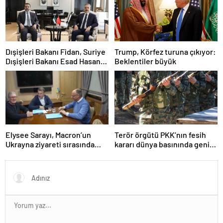
Dışişleri Bakanı Fidan, Suriye
Trump, Körfez turuna çıkıyor:
Dışişleri Bakanı Esad Hasan
Beklentiler büyük
Şeybani ile görüştü
Elysee Sarayı, Macron’un
Terör örgütü PKK’nın fesih
Ukrayna ziyareti sırasında
kararı dünya basınında geniş
trende uyuşturucu kullandığı
yer buldu
iddiasını yalanladı