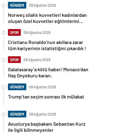
GÜNDEM
08 Ağustos 2026
Norweç silahlı kuvvetleri kadınlardan
oluşan özel kuvvetler eğitimlerini
başlattı.
SPOR
08 Ağustos 2026
Cristiano Ronaldo’nun akıllara zarar
tüm kariyerinin istatistiğini çıkardık !
SPOR
08 Ağustos 2026
Galatasaray’a kötü haber! Monaco’dan
flaş Onyekuru kararı.
GÜNDEM
08 Ağustos 2026
Trump’tan seçim sonrası ilk mülakat
GÜNDEM
08 Ağustos 2026
Avusturya başbakanı Sebastian Kurz
ile ilgili bilinmeyenler