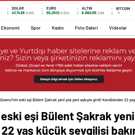
DOLAR
EURO
ALTIN
BITCOIN
47,7436
55,2510
6.660,55
%
0.18%
0.32%
2,59
Ekonomi
Spor
Kadın
Foto Galeri
Videolar
üvenci’nin eski eşi Bülent Şakrak yeni yıla yeni aşkıyla girdi! Kendisinden 22 yaş
eski eşi Bülent Şakrak yeni 
22 yaş küçük sevgilisi bakı