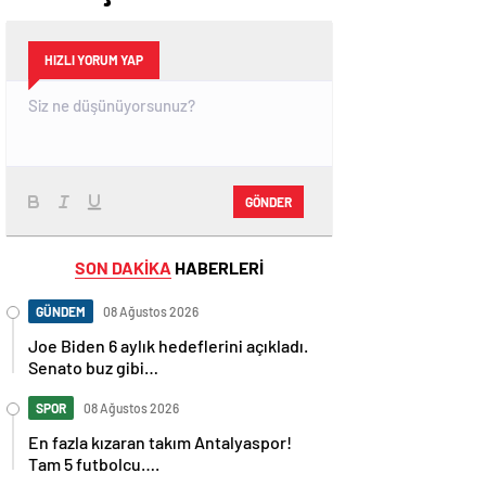
HIZLI YORUM YAP
GÖNDER
SON DAKİKA
HABERLERİ
GÜNDEM
08 Ağustos 2026
Joe Biden 6 aylık hedeflerini açıkladı.
Senato buz gibi…
SPOR
08 Ağustos 2026
En fazla kızaran takım Antalyaspor!
Tam 5 futbolcu….