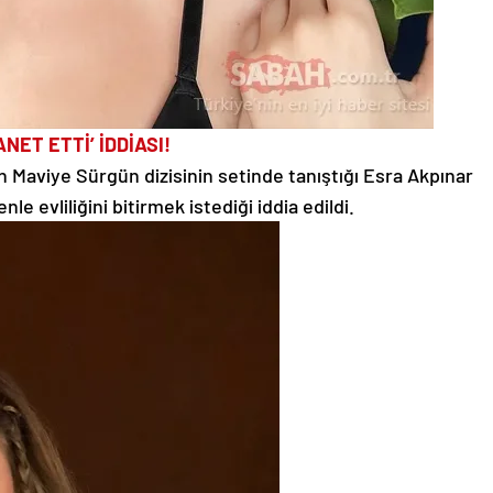
ANET ETTİ’ İDDİASI!
ın Maviye Sürgün dizisinin setinde tanıştığı Esra Akpınar
nle evliliğini bitirmek istediği iddia edildi.