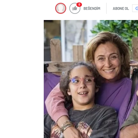
0
BEĞENDİM
ABONE OL