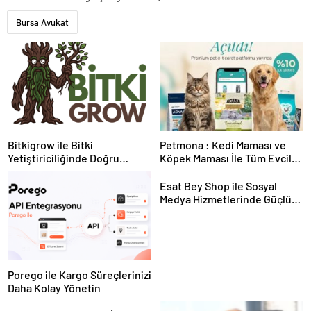
Bursa Avukat
Bitkigrow ile Bitki
Petmona : Kedi Maması ve
Yetiştiriciliğinde Doğru
Köpek Maması İle Tüm Evcil
Ekipman ve Ürün Seçimi
Hayvan Ürünleri
Esat Bey Shop ile Sosyal
Medya Hizmetlerinde Güçlü
Panel Deneyimi
Porego ile Kargo Süreçlerinizi
Daha Kolay Yönetin