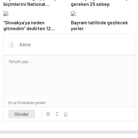
biçimlerini National
gereken 25 sebep
Geographic görüntüledi.
“Slovakya’ya neden
Bayram tatilinde gezilecek
gitmedim” dedirten 12
yerler
fotoğraf
En az 10 karakter gerekli
Gönder