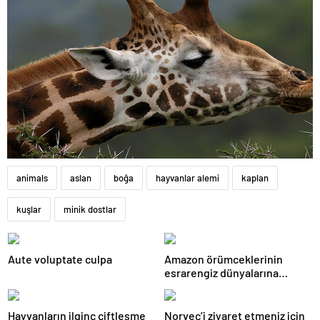
animals
aslan
boğa
hayvanlar alemi
kaplan
kuşlar
minik dostlar
Aute voluptate culpa
Amazon örümceklerinin
esrarengiz dünyalarına
gitmeye hazır olun.
Hayvanların ilginç çiftleşme
Norveç’i ziyaret etmeniz için