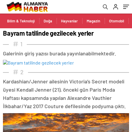
Bilim & Teknoloji
Doğa
Hayvanlar
Magazin
Otomobil
Bayram tatilinde gezilecek yerler
1
Galerinin giriş yazısı burada yayınlanabilmektedir.
2
Kardashian/Jenner ailesinin Victoria’s Secret modeli
üyesi Kendall Jenner (21), önceki gün Paris Moda
Haftası kapsamında yapılan Alexandre Vauthier
İlkbahar/Yaz 2017 Couture defilesinde podyuma çıktı.