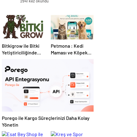
2941 kez okundu
Bitkigrow ile Bitki
Petmona : Kedi
Yetiştiriciliğinde
Maması ve Köpek
Doğru Ekipman ve
Maması İle Tüm
Ürün Seçimi
Evcil Hayvan
Ürünleri
Porego ile Kargo Süreçlerinizi Daha Kolay
Yönetin