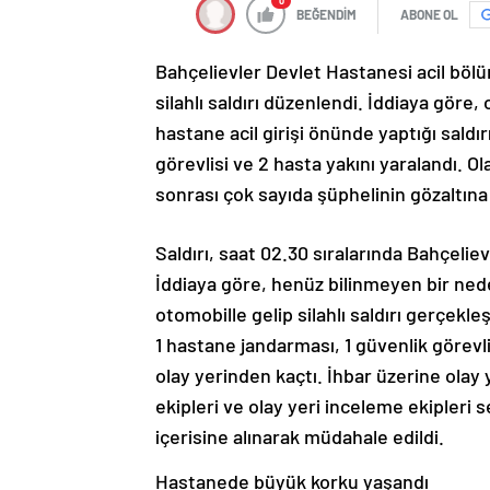
0
BEĞENDİM
ABONE OL
Bahçelievler Devlet Hastanesi acil böl
silahlı saldırı düzenlendi. İddiaya göre
hastane acil girişi önünde yaptığı saldır
görevlisi ve 2 hasta yakını yaralandı. Ol
sonrası çok sayıda şüphelinin gözaltına 
Saldırı, saat 02.30 sıralarında Bahçeli
İddiaya göre, henüz bilinmeyen bir nede
otomobille gelip silahlı saldırı gerçekleş
1 hastane jandarması, 1 güvenlik görevli
olay yerinden kaçtı. İhbar üzerine olay 
ekipleri ve olay yeri inceleme ekipleri s
içerisine alınarak müdahale edildi.
Hastanede büyük korku yaşandı