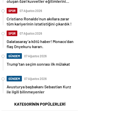
oluşan özel kuvvetler eğitimlerini
başlattı.
SPOR
07 Ağustos 2026
Cristiano Ronaldo’nun akıllara zarar
tüm kariyerinin istatistiğini çıkardık !
SPOR
07 Ağustos 2026
Galatasaray’a kötü haber! Monaco’dan
flaş Onyekuru kararı.
GÜNDEM
07 Ağustos 2026
Trump’tan seçim sonrası ilk mülakat
GÜNDEM
07 Ağustos 2026
Avusturya başbakanı Sebastian Kurz
ile ilgili bilinmeyenler
KATEGORİNİN POPÜLERLERİ