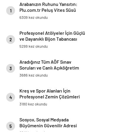
Arabanızın Ruhunu Yansıtın:
Plu.com.tr Peluş Vites Süsü
1
Modelleri
6309 kez okundu
Profesyonel Atölyeler İçin Güçlü
ve Dayanıklı Bijon Tabancası
2
Çözümleri
5299 kez okundu
Aradığınız Tüm AÖF Sınav
Soruları ve Canlı Açıköğretim
3
Forumu Burada
3686 kez okundu
Kreş ve Spor Alanları İçin
Profesyonel Zemin Çözümleri
4
3180 kez okundu
Sosyox, Sosyal Medyada
Büyümenin Güvenilir Adresi
5
Olarak Öne Çıkıyor