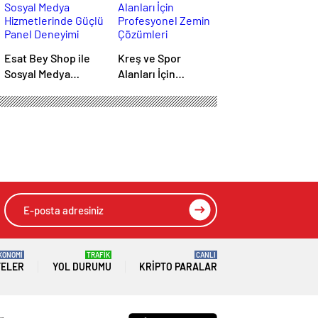
Esat Bey Shop ile
Kreş ve Spor
Sosyal Medya
Alanları İçin
Hizmetlerinde
Profesyonel Zemin
Güçlü Panel
Çözümleri
Deneyimi
KONOMİ
TRAFİK
CANLI
TELER
YOL DURUMU
KRIPTO PARALAR