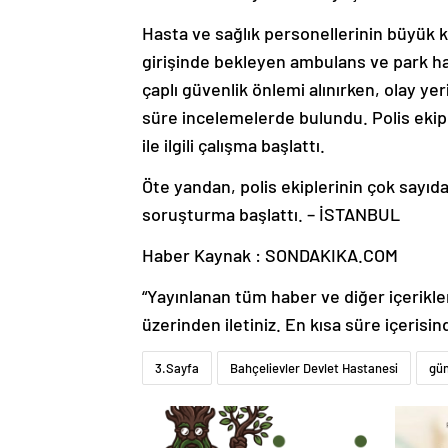
Hasta ve sağlık personellerinin büyük k
girişinde bekleyen ambulans ve park ha
çaplı güvenlik önlemi alınırken, olay ye
süre incelemelerde bulundu. Polis ekiple
ile ilgili çalışma başlattı.
Öte yandan, polis ekiplerinin çok sayıda 
soruşturma başlattı. – İSTANBUL
Haber Kaynak : SONDAKIKA.COM
“Yayınlanan tüm haber ve diğer içerikler i
üzerinden iletiniz. En kısa süre içerisin
3.Sayfa
Bahçelievler Devlet Hastanesi
gün