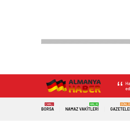
Ha
ed
CANLI
ANLIK
GÜNLÜ
BORSA
NAMAZ VAKITLERI
GAZETELE