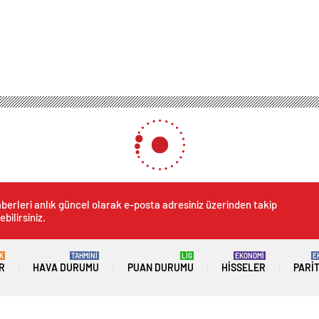
berleri anlık güncel olarak e-posta adresiniz üzerinden takip
ebilirsiniz.
K
TAHMİNİ
LİG
EKONOMİ
E
R
HAVA DURUMU
PUAN DURUMU
HISSELER
PARI