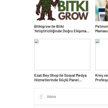
Bitkigrow ile Bitki
Petmon
Yetiştiriciliğinde Doğru Ekipman
Maması 
ve Ürün Seçimi
Ürünler
Esat Bey Shop ile Sosyal Medya
Kreş ve
Hizmetlerinde Güçlü Panel
Profes
Deneyimi