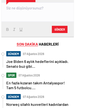
GÖNDER
SON DAKİKA
HABERLERİ
GÜNDEM
07 Ağustos 2026
Joe Biden 6 aylık hedeflerini açıkladı.
Senato buz gibi…
SPOR
07 Ağustos 2026
En fazla kızaran takım Antalyaspor!
Tam 5 futbolcu….
GÜNDEM
07 Ağustos 2026
Norweç silahlı kuvvetleri kadınlardan