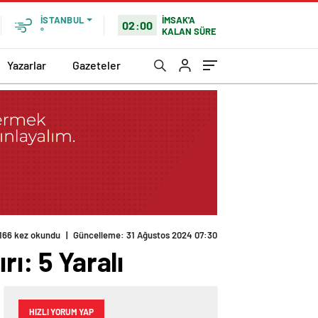
İMSAK'A
İSTANBUL
02:00
KALAN SÜRE
°
Yazarlar
Gazeteler
166 kez okundu
|
Güncelleme: 31 Ağustos 2024 07:30
rı: 5 Yaralı
HIZLI YORUM YAP