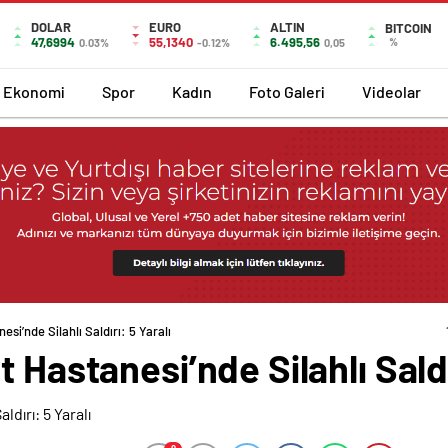
DOLAR
EURO
ALTIN
BITCOIN
47,6994
55,1340
6.495,56
%
0.03%
-0.12%
0,05
Ekonomi
Spor
Kadın
Foto Galeri
Videolar
si’nde Silahlı Saldırı: 5 Yaralı
 Hastanesi’nde Silahlı Saldı