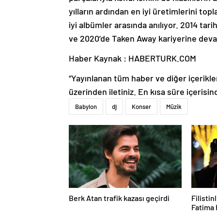
yılların ardından en iyi üretimlerini to
iyi albümler arasında anılıyor. 2014 ta
ve 2020’de Taken Away kariyerine dev
Haber Kaynak : HABERTURK.COM
“Yayınlanan tüm haber ve diğer içerikler i
üzerinden iletiniz. En kısa süre içerisin
Babylon
dj
Konser
Müzik
Berk Atan trafik kazası geçirdi
Filisti
Fatima 
sonucu 