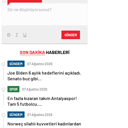
GÖNDER
SON DAKİKA
HABERLERİ
GÜNDEM
07 Ağustos 2026
Joe Biden 6 aylık hedeflerini açıkladı.
Senato buz gibi…
SPOR
07 Ağustos 2026
En fazla kızaran takım Antalyaspor!
Tam 5 futbolcu….
GÜNDEM
07 Ağustos 2026
Norweç silahlı kuvvetleri kadınlardan