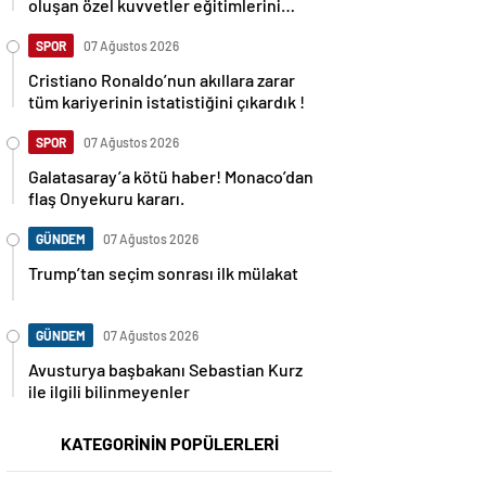
oluşan özel kuvvetler eğitimlerini
başlattı.
SPOR
07 Ağustos 2026
Cristiano Ronaldo’nun akıllara zarar
tüm kariyerinin istatistiğini çıkardık !
SPOR
07 Ağustos 2026
Galatasaray’a kötü haber! Monaco’dan
flaş Onyekuru kararı.
GÜNDEM
07 Ağustos 2026
Trump’tan seçim sonrası ilk mülakat
GÜNDEM
07 Ağustos 2026
Avusturya başbakanı Sebastian Kurz
ile ilgili bilinmeyenler
KATEGORİNİN POPÜLERLERİ