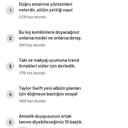
Doğru emzirme yöntemleri
nelerdir, sütün yettiği nasıl
1
anlaşılır?
2279 kez okundu
Bu kış kombinlere doyacağınız
onlarca model ve onlarca detay.
2
1947 kez okundu
Takı ve makyaj uyumuna trend
örnekleri sizler için derledik.
3
1776 kez okundu
Taylor Swift yeni albüm planları
için düğmeye bastığını sosyal
4
medyadan duyurdu!
1656 kez okundu
Annelik duygusunun ortak
tanımı diyebileceğimiz 10 başlık.
5