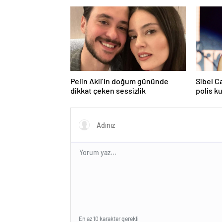
Pelin Akil’in doğum gününde
Sibel C
dikkat çeken sessizlik
polis k
En az 10 karakter gerekli