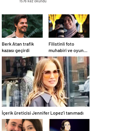
1576 kez okundu
Berk Atan trafik
Filistinli foto
kazası geçirdi
muhabiri ve oyuncu
Fatima Hassona,
hava saldırısı
sonucu hayatını
kaybetti
İçerik üreticisi Jennifer Lopez’i tanımadı