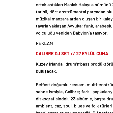
ortaklaştıkları Maslak Halayı albümünü
tarihli, dört enstrümantal parçadan oluşa
müzikal manzaralardan oluşan bir kaleyd
tavırla yaklaşan Ayyuka; funk, arabesk
yolculuğu yeniden Babylon’a taşıyor.
REKLAM
CALIBRE DJ SET // 27 EYLÜL CUMA
Kuzey İrlandalı drum’n’bass prodüktörü 
buluşacak.
Belfast doğumlu ressam, multi-enstrüma
sahne ismiyle, Calibre; farklı şapkaları
diskografisindeki 23 albümle, başta d
ambient, caz, soul, blues ve folk türler
kendi parçalarına yer verdiği DJ perfo