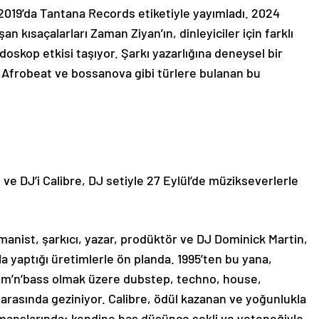
 2019’da Tantana Records etiketiyle yayımladı. 2024
n kısaçalarları Zaman Ziyan’ın, dinleyiciler için farklı
oskop etkisi taşıyor. Şarkı yazarlığına deneysel bir
, Afrobeat ve bossanova gibi türlere bulanan bu
ve DJ’i Calibre, DJ setiyle 27 Eylül’de müzikseverlerle
nist, şarkıcı, yazar, prodüktör ve DJ Dominick Martin,
yla yaptığı üretimlerle ön planda. 1995’ten bu yana,
rum’n’bass olmak üzere dubstep, techno, house,
i arasında geziniyor. Calibre, ödül kazanan ve yoğunlukla
rmanslarında; kendine has düşünce şekli ve yeteneğiyle