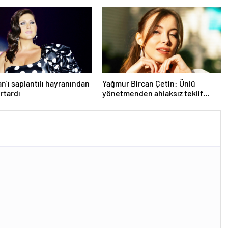
an’ı saplantılı hayranından
Yağmur Bircan Çetin: Ünlü
urtardı
yönetmenden ahlaksız teklif
aldım