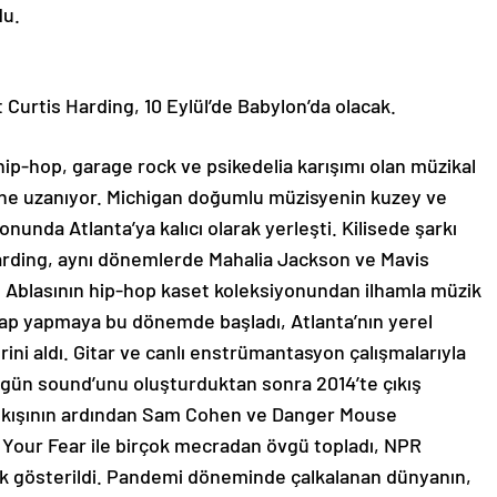
du.
 Curtis Harding, 10 Eylül’de Babylon’da olacak.
 hip-hop, garage rock ve psikedelia karışımı olan müzikal
sine uzanıyor. Michigan doğumlu müzisyenin kuzey ve
onunda Atlanta’ya kalıcı olarak yerleşti. Kilisede şarkı
rding, aynı dönemlerde Mahalia Jackson ve Mavis
ı. Ablasının hip-hop kaset koleksiyonundan ilhamla müzik
rap yapmaya bu dönemde başladı, Atlanta’nın yerel
ini aldı. Gitar ve canlı enstrümantasyon çalışmalarıyla
özgün sound’unu oluşturduktan sonra 2014’te çıkış
çıkışının ardından Sam Cohen ve Danger Mouse
 Your Fear ile birçok mecradan övgü topladı, NPR
rak gösterildi. Pandemi döneminde çalkalanan dünyanın,