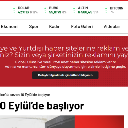
DOLAR
EURO
ALTIN
BITCOIN
47,7113
55,0179
6.566,45
%
0.17%
0%
1,14
Ekonomi
Spor
Kadın
Foto Galeri
Videolar
lon’da sezon 10 Eylül’de başlıyor
0 Eylül’de başlıyor