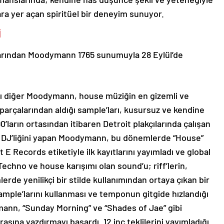
ra yer açan spiritüel bir deneyim sunuyor.
İ
larından Moodymann 1765 sunumuyla 28 Eylül’de
ı diğer Moodymann, house müziğin en gizemli ve
 parçalarından aldığı sample’ları, kusursuz ve kendine
90’ların ortasından itibaren Detroit plakçılarında çalışan
t DJ’liğini yapan Moodymann, bu dönemlerde “House”
E Records etiketiyle ilk kayıtlarını yayımladı ve global
. Techno ve house karışımı olan sound’u; riff’lerin,
lerde yenilikçi bir stilde kullanımından ortaya çıkan bir
ample’larını kullanması ve temponun gitgide hızlandığı
ann, “Sunday Morning” ve “Shades of Jae” gibi
arasına yazdırmayı başardı. 12 inç teklilerini yayımladığı