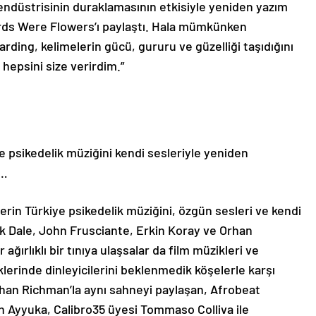
 endüstrisinin duraklamasının etkisiyle yeniden yazım
rds Were Flowers’ı paylaştı. Hala mümkünken
rding, kelimelerin gücü, gururu ve güzelliği taşıdığını
 hepsini size verirdim.”
e psikedelik müziğini kendi sesleriyle yeniden
e…
erin Türkiye psikedelik müziğini, özgün sesleri ve kendi
ick Dale, John Frusciante, Erkin Koray ve Orhan
ağırlıklı bir tınıya ulaşsalar da film müzikleri ve
lerinde dinleyicilerini beklenmedik köşelerle karşı
than Richman’la aynı sahneyi paylaşan, Afrobeat
an Ayyuka, Calibro35 üyesi Tommaso Colliva ile