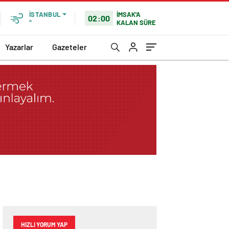
İMSAK'A
İSTANBUL
02:00
KALAN SÜRE
°
Yazarlar
Gazeteler
HIZLI YORUM YAP