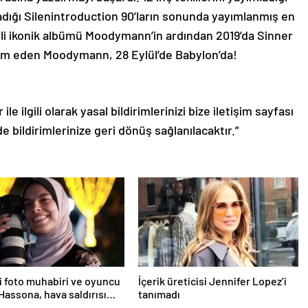
pladığı Silenintroduction 90’ların sonunda yayımlanmış en
rihli ikonik albümü Moodymann’in ardından 2019’da Sinner
am eden Moodymann, 28 Eylül’de Babylon’da!
le ilgili olarak yasal bildirimlerinizi bize iletişim sayfası
de bildirimlerinize geri dönüş sağlanılacaktır.”
nli foto muhabiri ve oyuncu
İçerik üreticisi Jennifer Lopez’i
Hassona, hava saldırısı
tanımadı
hayatını kaybetti