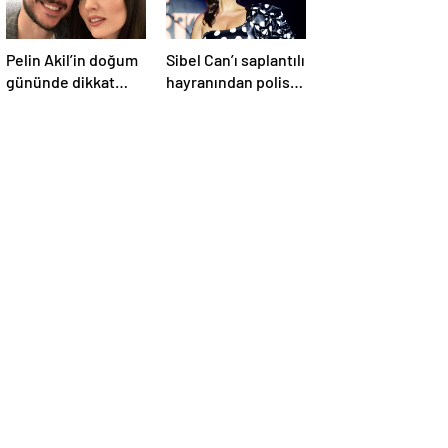
Pelin Akil’in doğum
Sibel Can’ı saplantılı
gününde dikkat
hayranından polis
çeken sessizlik
kurtardı