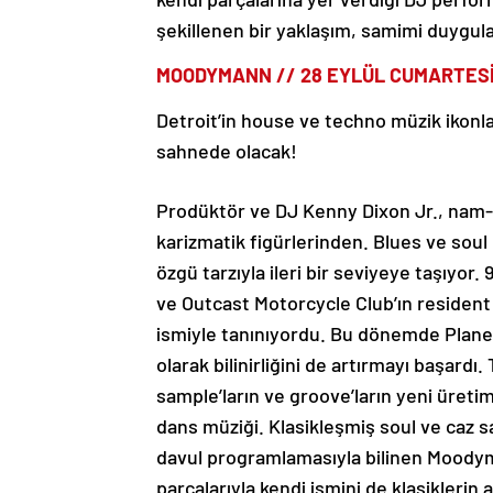
şekillenen bir yaklaşım, samimi duygula
MOODYMANN // 28 EYLÜL CUMARTES
Detroit’in house ve techno müzik ikon
sahnede olacak!
Prodüktör ve DJ Kenny Dixon Jr., nam-
karizmatik figürlerinden. Blues ve soul
özgü tarzıyla ileri bir seviyeye taşıyor. 
ve Outcast Motorcycle Club’ın residen
ismiyle tanınıyordu. Bu dönemde Planet 
olarak bilinirliğini de artırmayı başardı
sample’ların ve groove’ların yeni üretim
dans müziği. Klasikleşmiş soul ve caz s
davul programlamasıyla bilinen Moodym
parçalarıyla kendi ismini de klasiklerin 