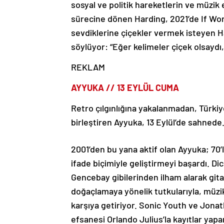
sosyal ve politik hareketlerin ve müzik
sürecine dönen Harding, 2021’de If Wo
sevdiklerine çiçekler vermek isteyen Ha
söylüyor: “Eğer kelimeler çiçek olsaydı,
REKLAM
AYYUKA // 13 EYLÜL CUMA
Retro çılgınlığına yakalanmadan, Türkiy
birleştiren Ayyuka, 13 Eylül’de sahned
2001’den bu yana aktif olan Ayyuka; 70’l
ifade biçimiyle geliştirmeyi başardı. D
Gencebay gibilerinden ilham alarak gitar 
doğaçlamaya yönelik tutkularıyla, müzik
karşıya getiriyor. Sonic Youth ve Jona
efsanesi Orlando Julius’la kayıtlar yap