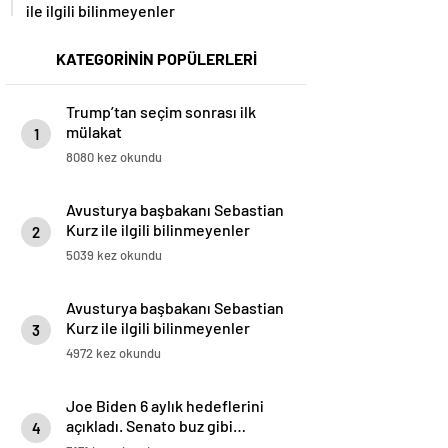
ile ilgili bilinmeyenler
KATEGORİNİN POPÜLERLERİ
Trump’tan seçim sonrası ilk
mülakat
1
8080 kez okundu
Avusturya başbakanı Sebastian
Kurz ile ilgili bilinmeyenler
2
5039 kez okundu
Avusturya başbakanı Sebastian
Kurz ile ilgili bilinmeyenler
3
4972 kez okundu
Joe Biden 6 aylık hedeflerini
açıkladı. Senato buz gibi…
4