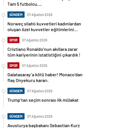
Tam 5 futbolcu….
GÜNDEM
07 Ağustos 2026
Norweç silahlı kuvvetleri kadınlardan
oluşan özel kuvvetler eğitimlerini
başlattı.
SPOR
07 Ağustos 2026
Cristiano Ronaldo’nun akıllara zarar
tüm kariyerinin istatistiğini çıkardık !
SPOR
07 Ağustos 2026
Galatasaray’a kötü haber! Monaco’dan
flaş Onyekuru kararı.
GÜNDEM
07 Ağustos 2026
Trump’tan seçim sonrası ilk mülakat
GÜNDEM
07 Ağustos 2026
Avusturya başbakanı Sebastian Kurz