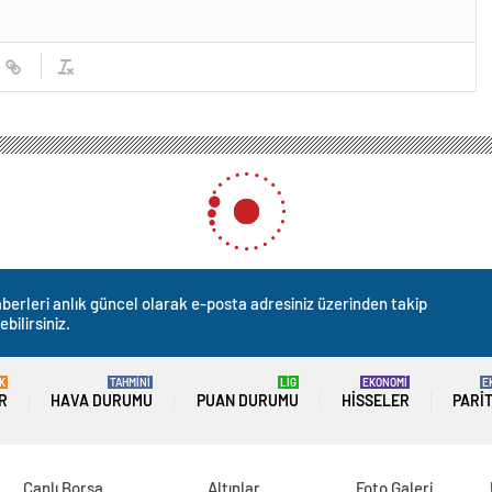
berleri anlık güncel olarak e-posta adresiniz üzerinden takip
ebilirsiniz.
K
TAHMİNİ
LİG
EKONOMİ
E
R
HAVA DURUMU
PUAN DURUMU
HISSELER
PARI
Canlı Borsa
Altınlar
Foto Galeri