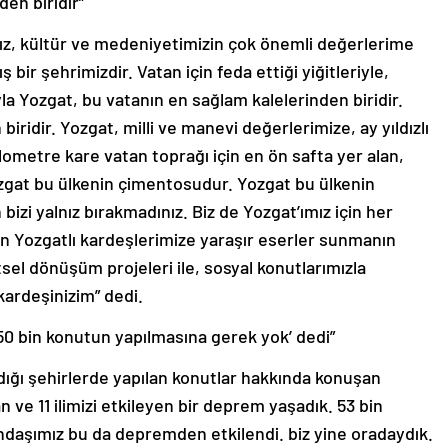
en biridir”
z, kültür ve medeniyetimizin çok önemli değerlerime
bir şehrimizdir. Vatan için feda ettiği yiğitleriyle,
la Yozgat, bu vatanın en sağlam kalelerinden biridir.
iridir. Yozgat, milli ve manevi değerlerimize, ay yıldızlı
kilometre kare vatan toprağı için en ön safta yer alan,
Yozgat bu ülkenin çimentosudur. Yozgat bu ülkenin
 bizi yalnız bırakmadınız. Biz de Yozgat’ımız için her
n Yozgatlı kardeşlerimize yaraşır eserler sunmanın
sel dönüşüm projeleri ile, sosyal konutlarımızla
kardeşinizim” dedi.
650 bin konutun yapılmasına gerek yok’ dedi”
ğı şehirlerde yapılan konutlar hakkında konuşan
 ve 11 ilimizi etkileyen bir deprem yaşadık. 53 bin
andaşımız bu da depremden etkilendi. biz yine oradaydık.