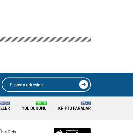
KONOMİ
TRAFİK
CANLI
TELER
YOL DURUMU
KRIPTO PARALAR
Üye Giriş