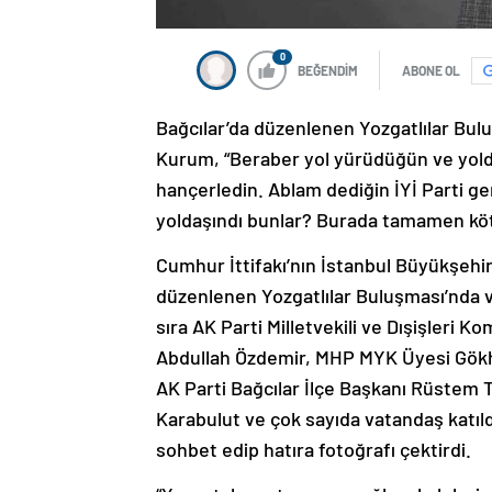
0
BEĞENDİM
ABONE OL
Bağcılar’da düzenlenen Yozgatlılar Bu
Kurum, “Beraber yol yürüdüğün ve yolda
hançerledin. Ablam dediğin İYİ Parti ge
yoldaşındı bunlar? Burada tamamen kötü
Cumhur İttifakı’nın İstanbul Büyükşehi
düzenlenen Yozgatlılar Buluşması’nda v
sıra AK Parti Milletvekili ve Dışişleri 
Abdullah Özdemir, MHP MYK Üyesi Gökha
AK Parti Bağcılar İlçe Başkanı Rüstem
Karabulut ve çok sayıda vatandaş katıld
sohbet edip hatıra fotoğrafı çektirdi.