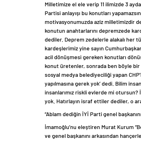
Milletimize el ele verip 11 ilimizde 3 ay
Partisi anlayışı bu konutları yapamazsı
motivasyonumuzda aziz milletimizdir de
konutun anahtarlarını depremzede karde
dediler. Deprem zedelerle alakalı her 
kardeşlerimiz yine sayın Cumhurbaşkanı’
acil dönüşmesi gereken konutları dönüşt
konut üretenler, sonrada ben böyle bir
sosyal medya belediyeciliği yapan CHP’l
yapılmasına gerek yok’ dedi. Bilim ins
insanlarımız riskli evlerde mi otursun? İ
yok. Hatırlayın israf ettiler dediler, o a
“Ablam dediğin İYİ Parti genel başkanın
İmamoğlu’nu eleştiren Murat Kurum “Be
ve genel başkanını arkasından hançerle