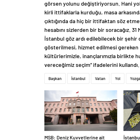
görsen yolunu değiştiriyorsun. Hani yo
kirli ittifaklarla kurduğu, masa arkası
çıktığında da hiç bir ittifaktan söz etme
hesabını sizlerden bir bir soracağız. 3
İstanbul göz ardı edilebilecek bir şehir 
gösterilmesi, hizmet edilmesi gereken 
kültürlerimizle, inançlarımızla birlikte 
vereceğimiz seçim” ifadelerini kulland
Başkan
İstanbul
Vatan
Yol
Yozg
MSB: Deniz Kuvvetlerine ait
İstanbu