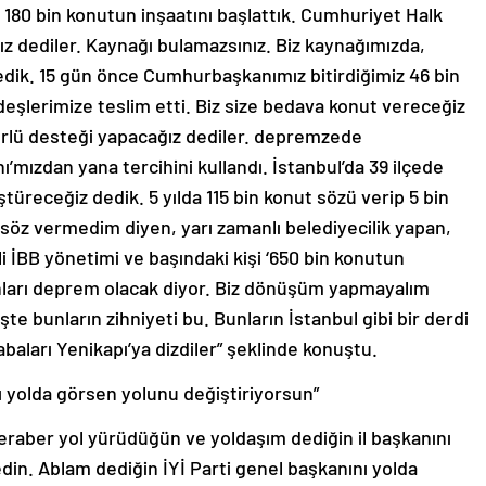
da 180 bin konutun inşaatını başlattık. Cumhuriyet Halk
nız dediler. Kaynağı bulamazsınız. Biz kaynağımızda,
dik. 15 gün önce Cumhurbaşkanımız bitirdiğimiz 46 bin
şlerimize teslim etti. Biz size bedava konut vereceğiz
türlü desteği yapacağız dediler. depremzede
mızdan yana tercihini kullandı. İstanbul’da 39 ilçede
üreceğiz dedik. 5 yılda 115 bin konut sözü verip 5 bin
 söz vermedim diyen, yarı zamanlı belediyecilik yapan,
i İBB yönetimi ve başındaki kişi ‘650 bin konutun
anları deprem olacak diyor. Biz dönüşüm yapmayalım
şte bunların zihniyeti bu. Bunların İstanbul gibi bir derdi
rabaları Yenikapı’ya dizdiler” şeklinde konuştu.
ı yolda görsen yolunu değiştiriyorsun”
raber yol yürüdüğün ve yoldaşım dediğin il başkanını
din. Ablam dediğin İYİ Parti genel başkanını yolda