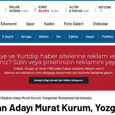
DOLAR
EURO
ALTIN
BITCOIN
47,7038
55,0311
6.530,46
%
0.16%
-0.02%
0,58
Ekonomi
Spor
Kadın
Foto Galeri
Videolar
3.Sayfa
Avrupa
Bülten
Din
Eğitim
Hayat
Politika
B Başkan Adayı Murat Kurum, Yozgatlılar Buluşması’nda konuştu
n Adayı Murat Kurum, Yozga