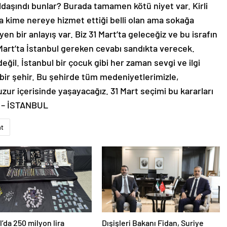
ldaşındı bunlar? Burada tamamen kötü niyet var. Kirli
nda kime nereye hizmet ettiği belli olan ama sokağa
yen bir anlayış var. Biz 31 Mart’ta geleceğiz ve bu israfın
1 Mart’ta İstanbul gereken cevabı sandıkta verecek.
değil. İstanbul bir çocuk gibi her zaman sevgi ve ilgi
bir şehir. Bu şehirde tüm medeniyetlerimizle,
huzur içerisinde yaşayacağız. 31 Mart seçimi bu kararları
ı. – İSTANBUL
at
l’da 250 milyon lira
Dışişleri Bakanı Fidan, Suriye