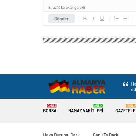
En az 10 karakter gerekli
Gönder
Ha
ed
CANLI
ANLIK
GÜNLÜ
BORSA
NAMAZ VAKITLERI
GAZETELE
Hava Durumu Dark
Canlı Tv Dark