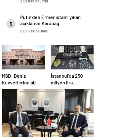
3171 kez okundu
Putin’den Ermenistan’ı yıkan
açıklama: Karabağ
5
Azerbaycan’ın ayrılmaz bir
2177 kez okundu
parçasıdır!
MSB: Deniz
İstanbul’da 250
Kuvvetlerine ait
milyon lira
helikopter Antalya
değerinde değerli
açıklarında acil iniş
taş ele geçirildi
yaptı