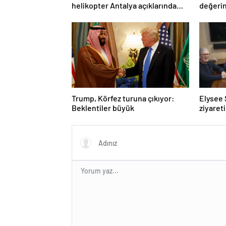
helikopter Antalya açıklarında
değerin
acil iniş yaptı
geçirild
Trump, Körfez turuna çıkıyor:
Elysee 
Beklentiler büyük
ziyaret
uyuştur
yalanla