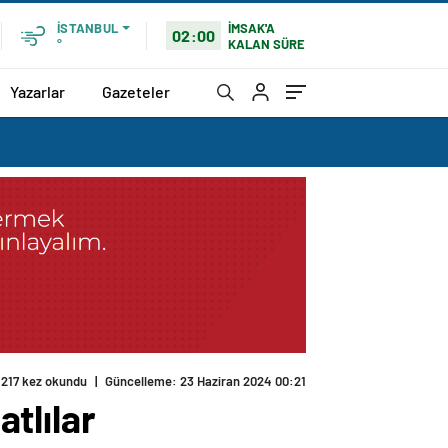
İMSAK'A
İSTANBUL
02:00
KALAN SÜRE
°
Yazarlar
Gazeteler
217 kez okundu
|
Güncelleme: 23 Haziran 2024 00:21
tlılar