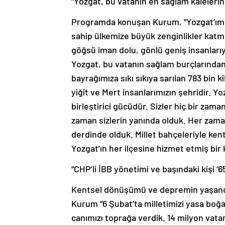
“Yozgat, bu vatanın en sağlam kalelerind
Programda konuşan Kurum, “Yozgat’ımı
sahip ülkemize büyük zenginlikler katmış 
göğsü iman dolu, gönlü geniş insanlarıy
Yozgat, bu vatanın sağlam burçlarından b
bayrağımıza sıkı sıkıya sarılan 783 bin 
yiğit ve Mert insanlarımızın şehridir. 
birleştirici gücüdür. Sizler hiç bir zaman
zaman sizlerin yanında olduk. Her zama
derdinde olduk. Millet bahçeleriyle kent
Yozgat’ın her ilçesine hizmet etmiş bir 
“CHP’li İBB yönetimi ve başındaki kişi ‘
Kentsel dönüşümü ve depremin yaşandı
Kurum “6 Şubat’ta milletimizi yasa boğan
canımızı toprağa verdik. 14 milyon vat