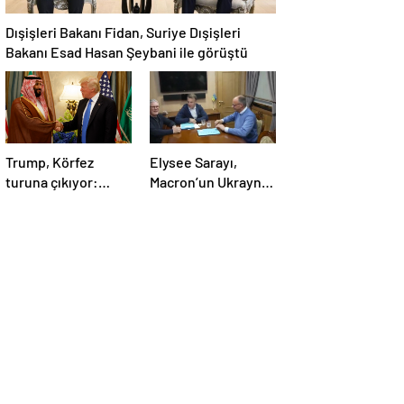
Dışişleri Bakanı Fidan, Suriye Dışişleri
Bakanı Esad Hasan Şeybani ile görüştü
Trump, Körfez
Elysee Sarayı,
turuna çıkıyor:
Macron’un Ukrayna
Beklentiler büyük
ziyareti sırasında
trende uyuşturucu
kullandığı iddiasını
yalanladı