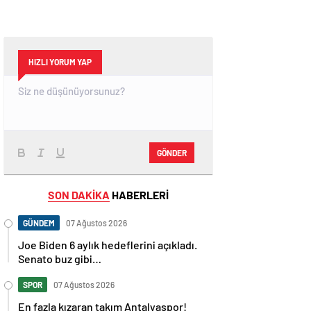
HIZLI YORUM YAP
GÖNDER
SON DAKİKA
HABERLERİ
GÜNDEM
07 Ağustos 2026
Joe Biden 6 aylık hedeflerini açıkladı.
Senato buz gibi…
SPOR
07 Ağustos 2026
En fazla kızaran takım Antalyaspor!