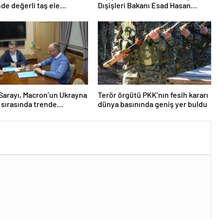
de değerli taş ele
Dışişleri Bakanı Esad Hasan
i
Şeybani ile görüştü
Sarayı, Macron’un Ukrayna
Terör örgütü PKK’nın fesih kararı
i sırasında trende
dünya basınında geniş yer buldu
ucu kullandığı iddiasını
dı