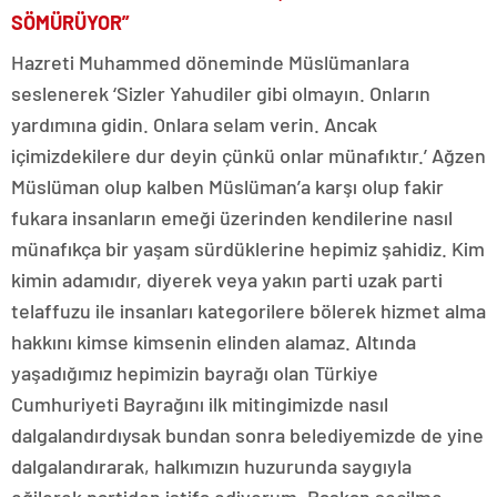
SÖMÜRÜYOR”
Hazreti Muhammed döneminde Müslümanlara
seslenerek ‘Sizler Yahudiler gibi olmayın. Onların
yardımına gidin. Onlara selam verin. Ancak
içimizdekilere dur deyin çünkü onlar münafıktır.’ Ağzen
Müslüman olup kalben Müslüman’a karşı olup fakir
fukara insanların emeği üzerinden kendilerine nasıl
münafıkça bir yaşam sürdüklerine hepimiz şahidiz. Kim
kimin adamıdır, diyerek veya yakın parti uzak parti
telaffuzu ile insanları kategorilere bölerek hizmet alma
hakkını kimse kimsenin elinden alamaz. Altında
yaşadığımız hepimizin bayrağı olan Türkiye
Cumhuriyeti Bayrağını ilk mitingimizde nasıl
dalgalandırdıysak bundan sonra belediyemizde de yine
dalgalandırarak, halkımızın huzurunda saygıyla
eğilerek partiden istifa ediyorum. Başkan seçilme