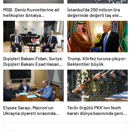
MSB: Deniz Kuvvetlerine ait
İstanbul’da 250 milyon lira
helikopter Antalya
değerinde değerli taş ele
açıklarında acil iniş yaptı
geçirildi
Dışişleri Bakanı Fidan, Suriye
Trump, Körfez turuna çıkıyor:
Dışişleri Bakanı Esad Hasan
Beklentiler büyük
Şeybani ile görüştü
Elysee Sarayı, Macron’un
Terör örgütü PKK’nın fesih
Ukrayna ziyareti sırasında
kararı dünya basınında geniş
trende uyuşturucu kullandığı
yer buldu
iddiasını yalanladı