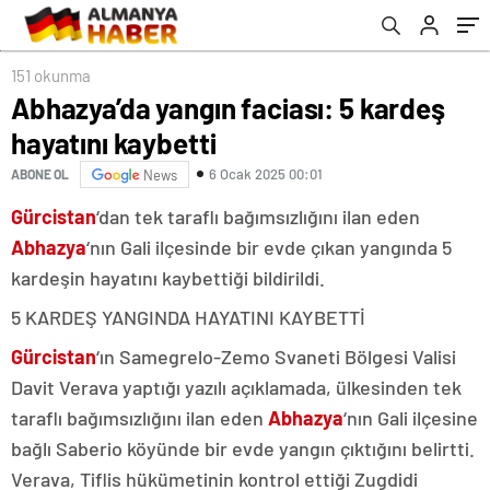
151 okunma
Abhazya’da yangın faciası: 5 kardeş
hayatını kaybetti
6 Ocak 2025 00:01
ABONE OL
News
Gürcistan
‘dan tek taraflı bağımsızlığını ilan eden
Abhazya
‘nın Gali ilçesinde bir evde çıkan yangında 5
kardeşin hayatını kaybettiği bildirildi.
5 KARDEŞ YANGINDA HAYATINI KAYBETTİ
Gürcistan
‘ın Samegrelo-Zemo Svaneti Bölgesi Valisi
Davit Verava yaptığı yazılı açıklamada, ülkesinden tek
taraflı bağımsızlığını ilan eden
Abhazya
‘nın Gali ilçesine
bağlı Saberio köyünde bir evde yangın çıktığını belirtti.
Verava, Tiflis hükümetinin kontrol ettiği Zugdidi