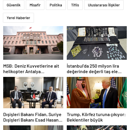
Güvenlik
Misafir
Politika
Tiflis
Uluslararası İlişkiler
Yerel Haberler
MSB: Deniz Kuvvetlerine ait
İstanbul’da 250 milyon lira
helikopter Antalya
değerinde değerli taş ele
açıklarında acil iniş yaptı
geçirildi
Dışişleri Bakanı Fidan, Suriye
Trump, Körfez turuna çıkıyor:
Dışişleri Bakanı Esad Hasan
Beklentiler büyük
Şeybani ile görüştü