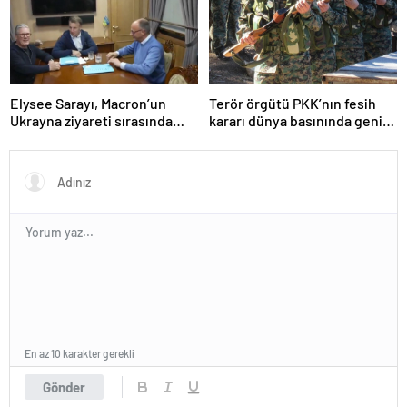
Elysee Sarayı, Macron’un
Terör örgütü PKK’nın fesih
Ukrayna ziyareti sırasında
kararı dünya basınında geniş
trende uyuşturucu kullandığı
yer buldu
iddiasını yalanladı
En az 10 karakter gerekli
Gönder