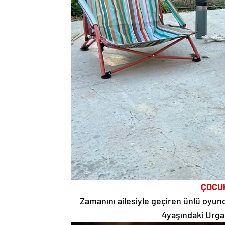
ÇOCU
Zamanını ailesiyle geçiren ünlü oyunc
4yaşındaki Urga