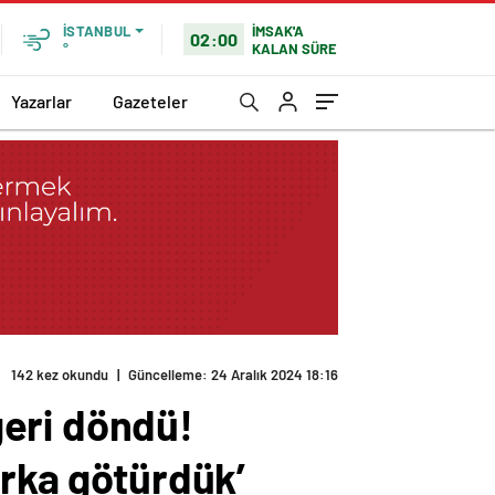
İMSAK'A
İSTANBUL
02:00
KALAN SÜRE
°
Yazarlar
Gazeteler
142 kez okundu
|
Güncelleme: 24 Aralık 2024 18:16
eri döndü!
arka götürdük’