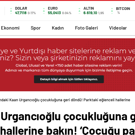
DOLAR
EURO
ALTIN
BITCOIN
47,7118
55,0413
6.619,10
%
0.17%
0.04%
1,95
Ekonomi
Spor
Kadın
Foto Galeri
Videolar
ndaki Kaan Urgancıoğlu çocukluğuna geri döndü! Parktaki eğlenceli hallerine
 Urgancıoğlu çocukluğuna g
 hallerine bakın! ‘Çocuğu p